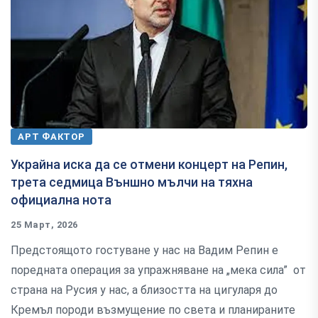
АРТ ФАКТОР
Украйна иска да се отмени концерт на Репин,
трета седмица Външно мълчи на тяхна
официална нота
25 Март, 2026
Предстоящото гостуване у нас на Вадим Репин е
поредната операция за упражняване на „мека сила” от
страна на Русия у нас, а близостта на цигуларя до
Кремъл породи възмущение по света и планираните