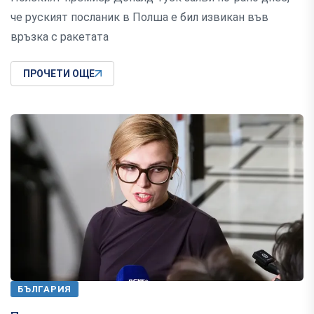
че руският посланик в Полша е бил извикан във
връзка с ракетата
ПРОЧЕТИ ОЩЕ
БЪЛГАРИЯ