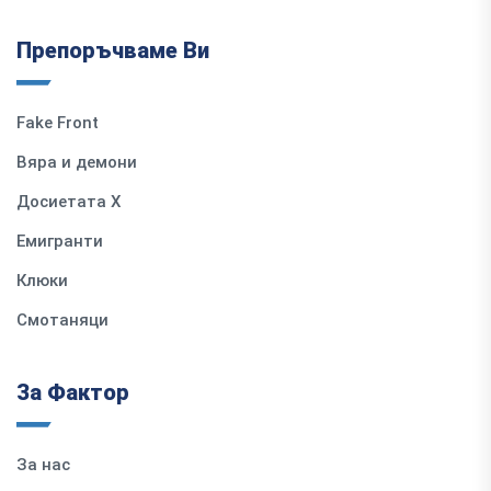
Препоръчваме Ви
Fake Front
Вяра и демони
Досиетата Х
Емигранти
Клюки
Смотаняци
За Фактор
За нас