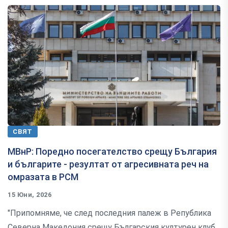
СВЯТ
МВнР: Поредно посегателство срещу България
и българите - резултат от агресивната реч на
омразата в РСМ
15 Юни, 2026
"Припомняме, че след последния палеж в Република
Северна Македония срещу Българския културен клуб