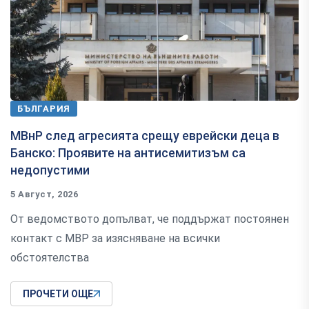
БЪЛГАРИЯ
МВнР след агресията срещу еврейски деца в
Банско: Проявите на антисемитизъм са
недопустими
5 Август, 2026
От ведомството допълват, че поддържат постоянен
контакт с МВР за изясняване на всички
обстоятелства
ПРОЧЕТИ ОЩЕ