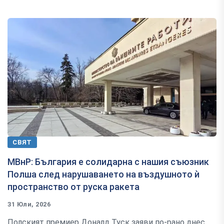
СВЯТ
МВнР: България е солидарна с нашия съюзник
Полша след нарушаването на въздушното ѝ
пространство от руска ракета
31 Юли, 2026
Полският премиер Доналд Туск заяви по-рано днес,