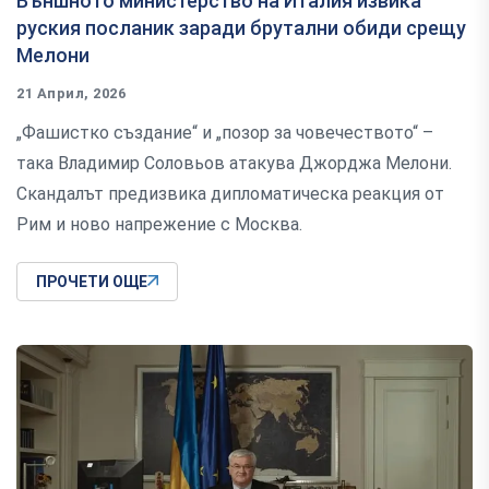
Външното министерство на Италия извика
руския посланик заради брутални обиди срещу
Мелони
21 Април, 2026
„Фашистко създание“ и „позор за човечеството“ –
така Владимир Соловьов атакува Джорджа Мелони.
Скандалът предизвика дипломатическа реакция от
Рим и ново напрежение с Москва.
ПРОЧЕТИ ОЩЕ