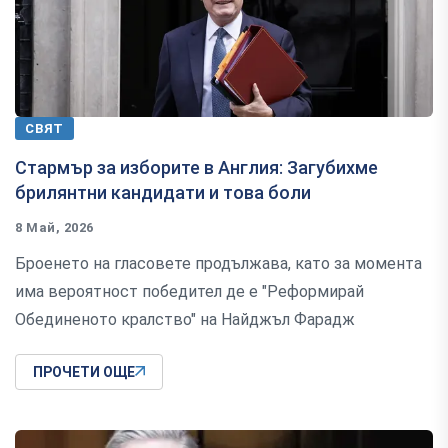
СВЯТ
Стармър за изборите в Англия: Загубихме
брилянтни кандидати и това боли
8 Май, 2026
Броенето на гласовете продължава, като за момента
има вероятност победител де е "Реформирай
Обединеното кралство" на Найджъл Фарадж
ПРОЧЕТИ ОЩЕ