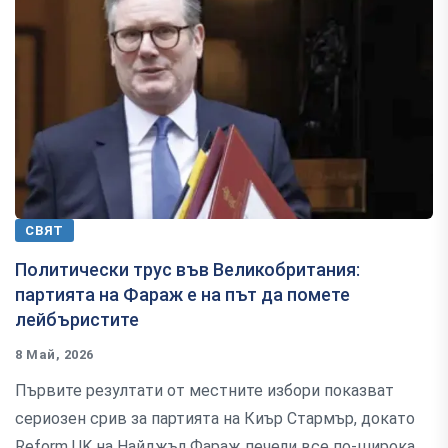
СВЯТ
Политически трус във Великобритания:
партията на Фараж е на път да помете
лейбъристите
8 Май, 2026
Първите резултати от местните избори показват
сериозен срив за партията на Киър Стармър, докато
Reform UK на Найджъл Фараж печели все по-широка