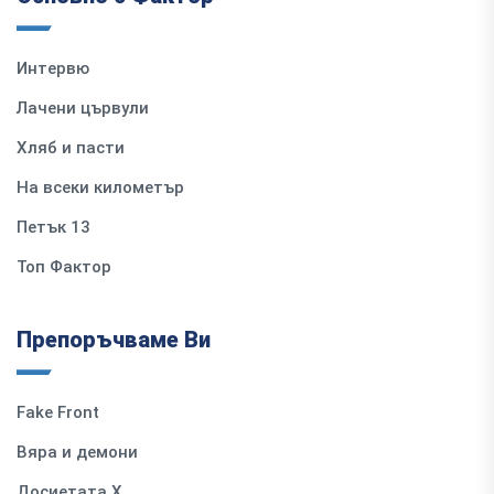
Интервю
Лачени цървули
Хляб и пасти
На всеки километър
Петък 13
Топ Фактор
Препоръчваме Ви
Fake Front
Вяра и демони
Досиетата Х