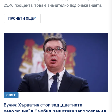
25,46 процента, това е значително под очакванията.
ПРОЧЕТИ ОЩЕ
СВЯТ
Вучич: Хърватия стои зад „цветната
революция“ в Сърбия, защитава заподозрени в