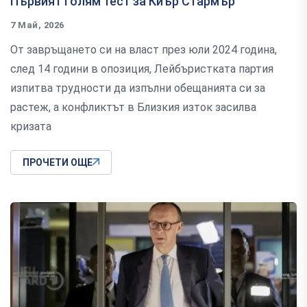
Първият голям тест за Киър Стармър
7 Май, 2026
От завръщането си на власт през юли 2024 година,
след 14 години в опозиция, Лейбъристката партия
изпитва трудности да изпълни обещанията си за
растеж, а конфликтът в Близкия изток засилва
кризата
ПРОЧЕТИ ОЩЕ