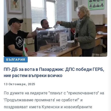
БЪЛГАРИЯ
ПП-ДБ за вота в Пазарджик: ДПС победи ГЕРБ,
ние растем въпреки всичко
13 Октомври, 2025
По думите на лидерите "планът с "приключването" на
'Продължаваме промяната' не сработи!" и
поздравяват кмета Куленски и новоизбраните