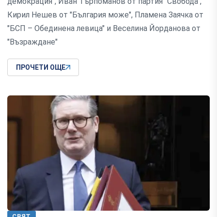
демокрация", Иван Търпоманов от партия "Свобода",
Кирил Нешев от "България може", Пламена Заячка от
"БСП – Обединена левица" и Веселина Йорданова от
"Възраждане"
ПРОЧЕТИ ОЩЕ
СВЯТ