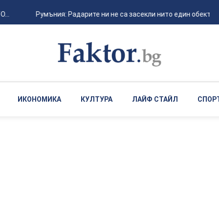
...
Румъния: Радарите ни не са засекли нито един обект, ко
ИКОНОМИКА
КУЛТУРА
ЛАЙФ СТАЙЛ
СПОР