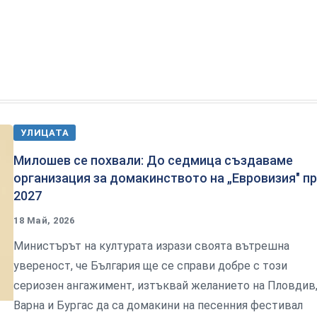
УЛИЦАТА
Милошев се похвали: До седмица създаваме
организация за домакинството на „Евровизия" п
2027
18 Май, 2026
Министърът на културата изрази своята вътрешна
увереност, че България ще се справи добре с този
сериозен ангажимент, изтъквай желанието на Пловдив
Варна и Бургас да са домакини на песенния фестивал