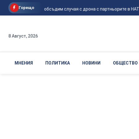
Горещо
Радев: Ще обсъдим случая с дрона с партньорите в НАТО
8 Август, 2026
МНЕНИЯ
ПОЛИТИКА
НОВИНИ
ОБЩЕСТВО