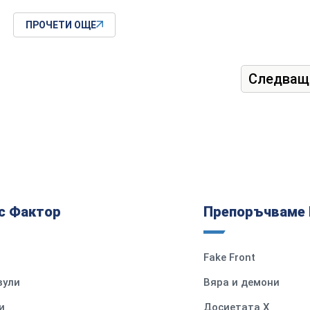
ПРОЧЕТИ ОЩЕ
Следващ
с Фактор
Препоръчваме 
Fake Front
вули
Вяра и демони
и
Досиетата Х