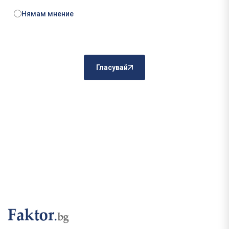
Нямам мнение
Гласувай