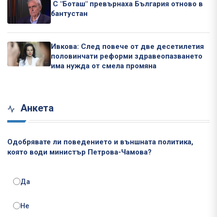
С "Боташ" превърнаха България отново в
бантустан
Ивкова: След повече от две десетилетия
половинчати реформи здравеопазването
има нужда от смела промяна
Анкета
Одобрявате ли поведението и външната политика,
която води министър Петрова-Чамова?
Да
Не