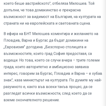
което беше австрийското", отбеляза Милошев. Той
допълни, че това домакинство е прекрасна
възможност за видимост на България, на културата на
страната ни на европейската и световната сцена.
В ефира на БНТ Милошев коментира и желанието на
Пловдив, Варна и Бургас да бъдат домакини на
„Евровизия" догодина. „Безспорно столицата и
възможностите, които град София предоставя, са
водещи. Но това, което се случи вчера – трите големи
града, които авторитетно и амбициозно заявиха
интерес, говорим за Бургас, Пловдив и Варна – е хубав
знак", каза министърът на културата. По думите му най-
разумното е, както във всеки такъв процес, да се
разгледат всички възможности, след което да се
вземе окончателното решение.