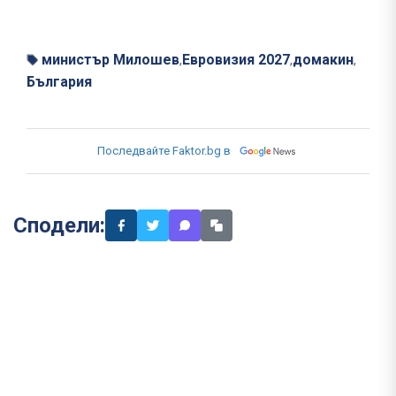
министър Милошев
Евровизия 2027
домакин
,
,
,
България
Последвайте Faktor.bg в
Сподели: