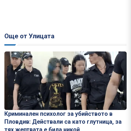
Още от Улицата
Криминален психолог за убийството в
Пловдив: Действали са като глутница, за
тях жертвата е била никой