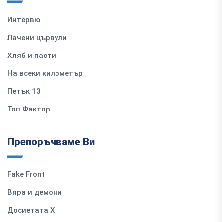
Интервю
Лачени цървули
Хляб и пасти
На всеки километър
Петък 13
Топ Фактор
Препоръчваме Ви
Fake Front
Вяра и демони
Досиетата Х