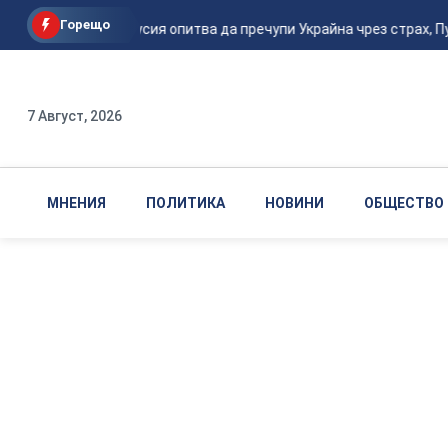
Горещо
Подоляк: Русия опитва да пречупи Украйна чрез страх, Пут
7 Август, 2026
МНЕНИЯ
ПОЛИТИКА
НОВИНИ
ОБЩЕСТВО