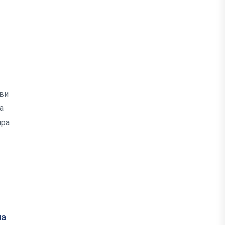
ви
а
ира
на