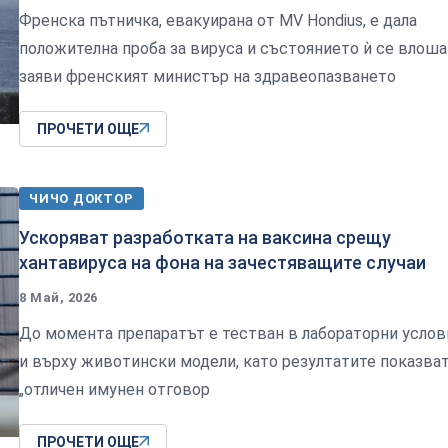
Френска пътничка, евакуирана от MV Hondius, е дала
положителна проба за вируса и състоянието ѝ се влоша
заяви френският министър на здравеопазването
ПРОЧЕТИ ОЩЕ
ЧИЧО ДОКТОР
Ускоряват разработката на ваксина срещу
хантавируса на фона на зачестяващите случаи
8 Май, 2026
До момента препаратът е тестван в лабораторни услов
и върху животински модели, като резултатите показва
„отличен имунен отговор
ПРОЧЕТИ ОЩЕ