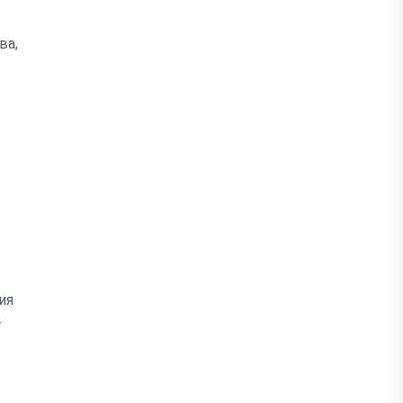
ва,
ия
т