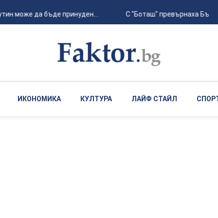
ин може да бъде принуден...
С "Боташ" превърнаха България
ИКОНОМИКА
КУЛТУРА
ЛАЙФ СТАЙЛ
СПОР