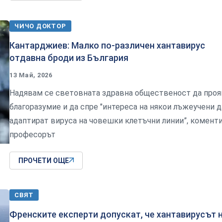
ЧИЧО ДОКТОР
Кантарджиев: Малко по-различен хантавирус
отдавна броди из България
13 Май, 2026
Надявам се световната здравна общественост да проя
благоразумие и да спре "интереса на някои лъжеучени д
адаптират вируса на човешки клетъчни линии”, комент
професорът
ПРОЧЕТИ ОЩЕ
СВЯТ
Френските експерти допускат, че хантавирусът 