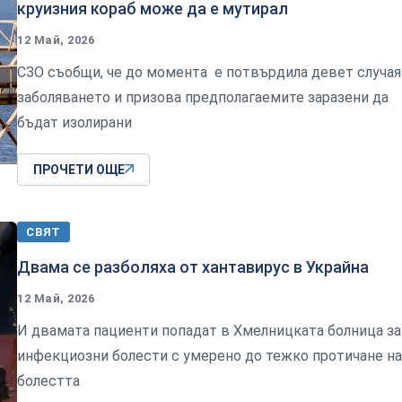
круизния кораб може да е мутирал
12 Май, 2026
СЗО съобщи, че до момента е потвърдила девет случая
заболяването и призова предполагаемите заразени да
бъдат изолирани
ПРОЧЕТИ ОЩЕ
СВЯТ
Двама се разболяха от хантавирус в Украйна
12 Май, 2026
И двамата пациенти попадат в Хмелницката болница за
инфекциозни болести с умерено до тежко протичане на
болестта