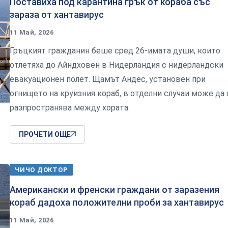
Поставиха под карантина грък от кораба със
зараза от хантавирус
11 Май, 2026
Гръцкият гражданин беше сред 26-имата души, които
отлетяха до Айндховен в Нидерландия с нидерландски
евакуационен полет. Щамът Андес, установен при
огнището на круизния кораб, в отделни случаи може да 
разпространява между хората.
ПРОЧЕТИ ОЩЕ
ЧИЧО ДОКТОР
Американски и френски граждани от заразения
кораб дадоха положителни проби за хантавирус
11 Май, 2026