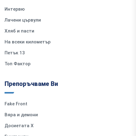
Интервю
Лачени цървули
Хляб и пасти
На всеки километър
Петък 13
Топ Фактор
Препоръчваме Ви
Fake Front
Вяра и демони
Досиетата Х