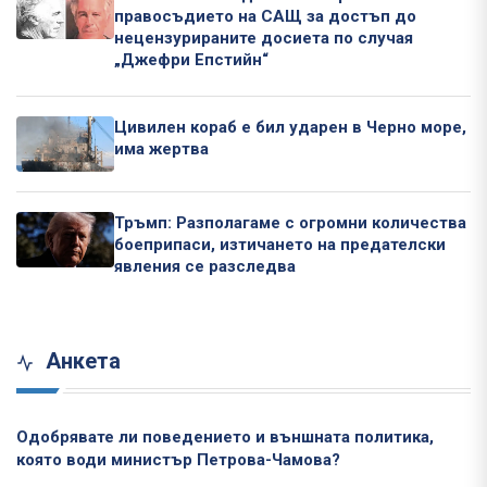
правосъдието на САЩ за достъп до
нецензурираните досиета по случая
„Джефри Епстийн“
Цивилен кораб е бил ударен в Черно море,
има жертва
Тръмп: Разполагаме с огромни количества
боеприпаси, изтичането на предателски
явления се разследва
Анкета
Одобрявате ли поведението и външната политика,
която води министър Петрова-Чамова?