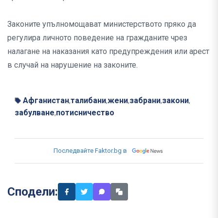
Законите упълномощават министерството пряко да
регулира личното поведение на гражданите чрез
налагане на наказания като предупреждения или арест
в случай на нарушение на законите.
Афганистан
талибани
жени
забрани
закони
,
,
,
,
,
забулване
потисничество
,
Последвайте Faktor.bg в
Сподели: