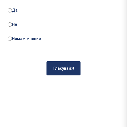
Да
Не
Нямам мнение
Гласувай