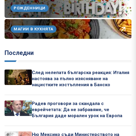
РОЖДЕННИЦИ
МАГИИ В КУХНЯТА
Последни
След нелепата българска реакция: Италия
настоява за пълно изясняване на
нацистките изстъпления в Банско
Радев проговори за скандала с
еврейчетата: Да не забравяме, че
България даде морален урок на Европа
Ню Мексико съди Министерството на