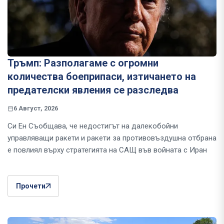
Тръмп: Разполагаме с огромни
количества боеприпаси, изтичането на
предателски явления се разследва
6 Август, 2026
Си Ен Съобщава, че недостигът на далекобойни
управляващи ракети и ракети за противовъздушна отбрана
е повлиял върху стратегията на САЩ във войната с Иран
Прочети