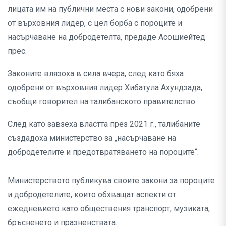
лицата им на публични места с нови закони, одобрени
от върховния лидер, с цел борба с пороците и
насърчаване на добродетелта, предаде Асошиейтед
прес.
Законите влязоха в сила вчера, след като бяха
одобрени от върховния лидер Хибатула Ахундзада,
съобщи говорител на талибанското правителство.
След като завзеха властта през 2021 г., талибаните
създадоха министерство за „насърчаване на
добродетелите и предотвратяването на пороците“.
Министерството публикува своите закони за пороците
и добродетелите, които обхващат аспекти от
ежедневието като обществения транспорт, музиката,
бръсненето и празненствата.