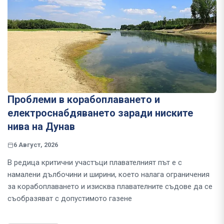
Проблеми в корабоплаването и
електроснабдяването заради ниските
нива на Дунав
6 Август, 2026
В редица критични участъци плавателният път е с
намалени дълбочини и ширини, което налага ограничения
за корабоплаването и изисква плавателните съдове да се
съобразяват с допустимото газене