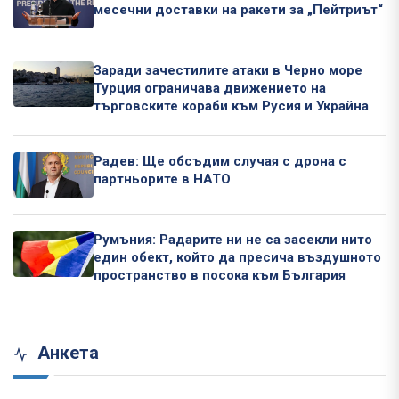
месечни доставки на ракети за „Пейтриът“
Заради зачестилите атаки в Черно море
Турция ограничава движението на
търговските кораби към Русия и Украйна
Радев: Ще обсъдим случая с дрона с
партньорите в НАТО
Румъния: Радарите ни не са засекли нито
един обект, който да пресича въздушното
пространство в посока към България
Анкета