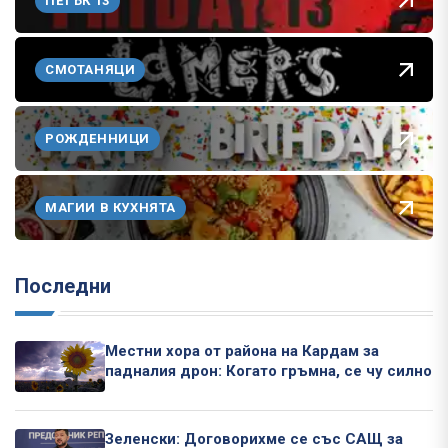
ПЕТЪК 13
СМОТАНЯЦИ
РОЖДЕННИЦИ
МАГИИ В КУХНЯТА
Последни
Местни хора от района на Кардам за
падналия дрон: Когато гръмна, се чу силно
Зеленски: Договорихме се със САЩ за