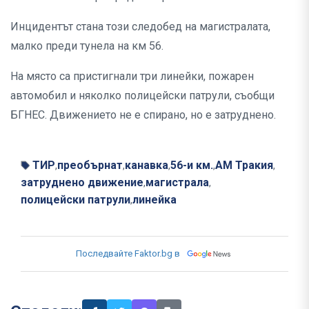
Инцидентът стана този следобед на магистралата,
малко преди тунела на км 56.
На място са пристигнали три линейки, пожарен
автомобил и няколко полицейски патрули, съобщи
БГНЕС. Движението не е спирано, но е затруднено.
ТИР
преобърнат
канавка
56-и км.
АМ Тракия
,
,
,
,
,
затруднено движение
магистрала
,
,
полицейски патрули
линейка
,
Последвайте Faktor.bg в