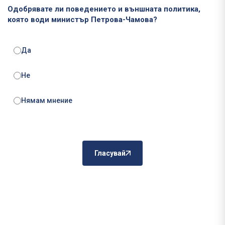
Одобрявате ли поведението и външната политика,
която води министър Петрова-Чамова?
Да
Не
Нямам мнение
Гласувай