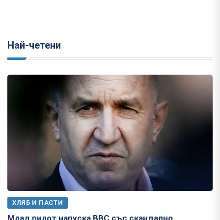
Най-четени
ХЛЯБ И ПАСТИ
Млад пилот напуска ВВС със скандално