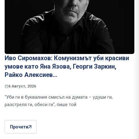
Иво Сиромахов: Комунизмът уби красиви
умове като Яна Язова, Георги Заркин,
Райко Алексиев...
6 Август, 2026
"Уби ги в буквалния смисъл на думата – удуши ги,
разстреля ги, обеси ги", пише той
Прочети