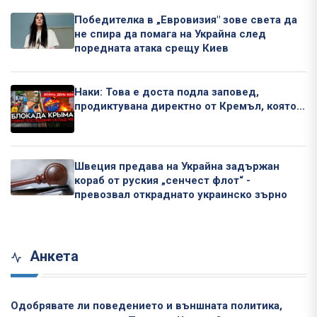
Победителка в „Евровизия" зове света да
не спира да помага на Украйна след
поредната атака срещу Киев
Наки: Това е доста подла заповед,
продиктувана директно от Кремъл, която...
Швеция предава на Украйна задържан
кораб от руския „сенчест флот“ -
превозвал откраднато украинско зърно
Анкета
Одобрявате ли поведението и външната политика,