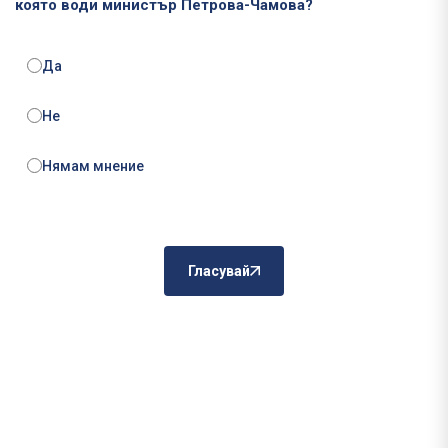
която води министър Петрова-Чамова?
Да
Не
Нямам мнение
Гласувай