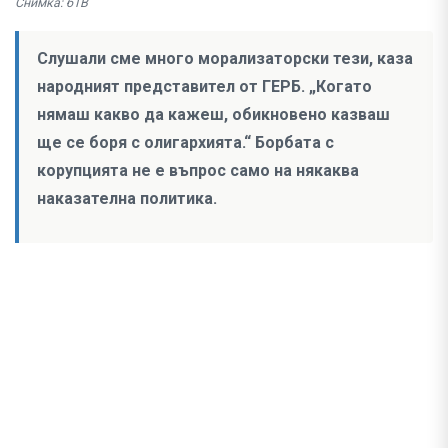
Снимка: бТВ
Слушали сме много морализаторски тези, каза
народният представител от ГЕРБ. „Когато
нямаш какво да кажеш, обикновено казваш
ще се боря с олигархията.“ Борбата с
корупцията не е въпрос само на някаква
наказателна политика.