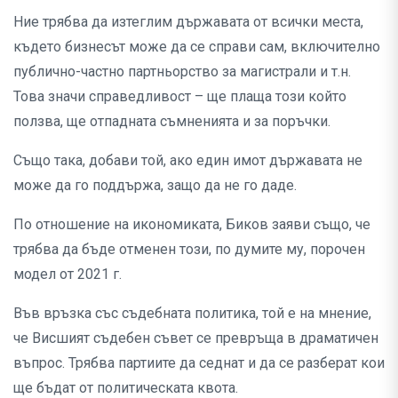
Ние трябва да изтеглим държавата от всички места,
където бизнесът може да се справи сам, включително
публично-частно партньорство за магистрали и т.н.
Това значи справедливост – ще плаща този който
ползва, ще отпадната съмненията и за поръчки.
Също така, добави той, ако един имот държавата не
може да го поддържа, защо да не го даде.
По отношение на икономиката, Биков заяви също, че
трябва да бъде отменен този, по думите му, порочен
модел от 2021 г.
Във връзка със съдебната политика, той е на мнение,
че Висшият съдебен съвет се превръща в драматичен
въпрос. Трябва партиите да седнат и да се разберат кои
ще бъдат от политическата квота.