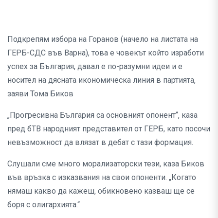
Подкрепям избора на Горанов (начело на листата на
ГЕРБ-СДС във Варна), това е човекът който изработи
успех за България, давал е по-разумни идеи и е
носител на дясната икономическа линия в партията,
заяви Тома Биков
„Прогресивна България са основният опонент“, каза
пред бТВ народният представител от ГЕРБ, като посочи
невъзможност да влязат в дебат с тази формация.
Слушали сме много морализаторски тези, каза Биков
във връзка с изказвания на свои опоненти. „Когато
нямаш какво да кажеш, обикновено казваш ще се
боря с олигархията.“