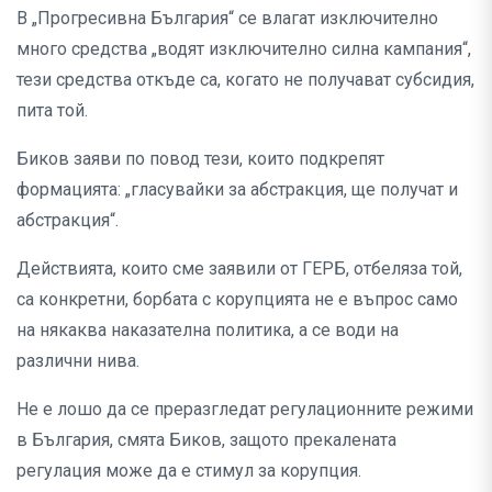
В „Прогресивна България“ се влагат изключително
много средства „водят изключително силна кампания“,
тези средства откъде са, когато не получават субсидия,
пита той.
Биков заяви по повод тези, които подкрепят
формацията: „гласувайки за абстракция, ще получат и
абстракция“.
Действията, които сме заявили от ГЕРБ, отбеляза той,
са конкретни, борбата с корупцията не е въпрос само
на някаква наказателна политика, а се води на
различни нива.
Не е лошо да се преразгледат регулационните режими
в България, смята Биков, защото прекалената
регулация може да е стимул за корупция.