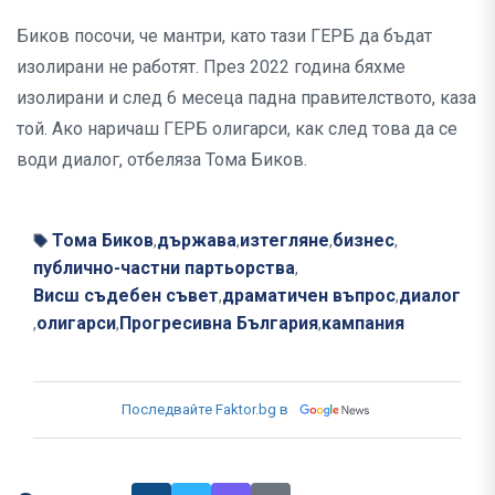
Биков посочи, че мантри, като тази ГЕРБ да бъдат
изолирани не работят. През 2022 година бяхме
изолирани и след 6 месеца падна правителството, каза
той. Ако наричаш ГЕРБ олигарси, как след това да се
води диалог, отбеляза Тома Биков.
Тома Биков
държава
изтегляне
бизнес
,
,
,
,
публично-частни партьорства
,
Висш съдебен съвет
драматичен въпрос
диалог
,
,
олигарси
Прогресивна България
кампания
,
,
,
Последвайте Faktor.bg в