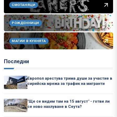
СМОТАНЯЦИ
РОЖДЕННИЦИ
МАГИИ В КУХНЯТА
Последни
Европол арестува трима души за участие в
сирийска мрежа за трафик на мигранти
"Ще се видим там на 15 август" - готви ли
се ново нахлуване в Сеута?