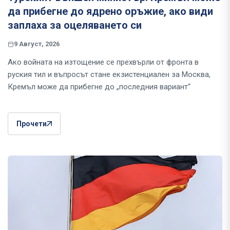
да прибегне до ядрено оръжие, ако види
заплаха за оцеляването си
9 Август, 2026
Ако войната на изтощение се прехвърли от фронта в
руския тил и въпросът стане екзистенциален за Москва,
Кремъл може да прибегне до „последния вариант“
Прочети