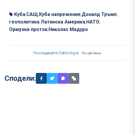
Куба
САЩ
Куба напрежение
Доналд Тръмп
,
,
,
,
геополитика Латинска Америка
НАТО
,
,
Ормузки проток
Николас Мадуро
,
Последвайте Faktor.bg в
Сподели: