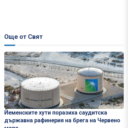
Още от Свят
Йеменските хути поразиха саудитска
държавна рафинерия на брега на Червено