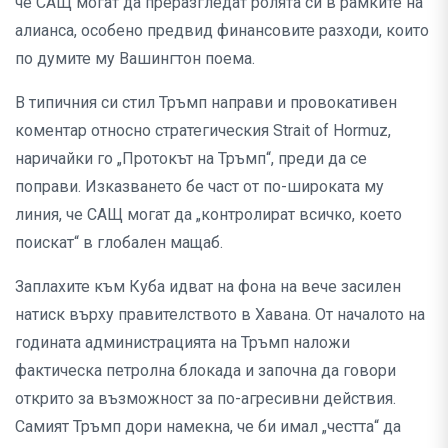
че САЩ могат да преразгледат ролята си в рамките на
алианса, особено предвид финансовите разходи, които
по думите му Вашингтон поема.
В типичния си стил Тръмп направи и провокативен
коментар относно стратегическия Strait of Hormuz,
наричайки го „Протокът на Тръмп“, преди да се
поправи. Изказването бе част от по-широката му
линия, че САЩ могат да „контролират всичко, което
поискат“ в глобален мащаб.
Заплахите към Куба идват на фона на вече засилен
натиск върху правителството в Хавана. От началото на
годината администрацията на Тръмп наложи
фактическа петролна блокада и започна да говори
открито за възможност за по-агресивни действия.
Самият Тръмп дори намекна, че би имал „честта“ да