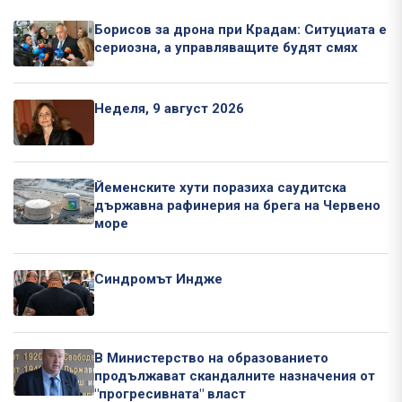
Борисов за дрона при Крадам: Ситуциата е
сериозна, а управляващите будят смях
Неделя, 9 август 2026
Йеменските хути поразиха саудитска
държавна рафинерия на брега на Червено
море
Синдромът Индже
В Министерство на образованието
продължават скандалните назначения от
"прогресивната" власт