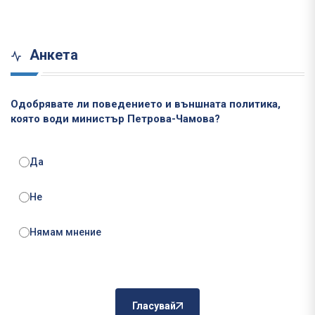
Анкета
Одобрявате ли поведението и външната политика,
която води министър Петрова-Чамова?
Да
Не
Нямам мнение
Гласувай