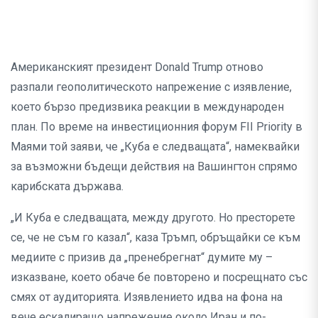
Американският президент Donald Trump отново
разпали геополитическото напрежение с изявление,
което бързо предизвика реакции в международен
план. По време на инвестиционния форум FII Priority в
Маями той заяви, че „Куба е следващата“, намеквайки
за възможни бъдещи действия на Вашингтон спрямо
карибската държава.
„И Куба е следващата, между другото. Но престорете
се, че не съм го казал“, каза Тръмп, обръщайки се към
медиите с призив да „пренебрегнат“ думите му –
изказване, което обаче бе повторено и посрещнато със
смях от аудиторията. Изявлението идва на фона на
вече ескалиращо напрежение около Иран и по-