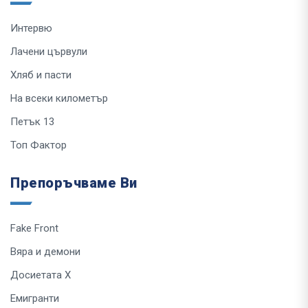
Интервю
Лачени цървули
Хляб и пасти
На всеки километър
Петък 13
Топ Фактор
Препоръчваме Ви
Fake Front
Вяра и демони
Досиетата Х
Емигранти