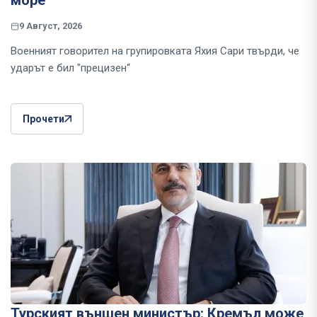
море
9 Август, 2026
Военният говорител на групировката Яхия Сари твърди, че
ударът е бил "прецизен“
Прочети
Турският външен министър: Кремъл може