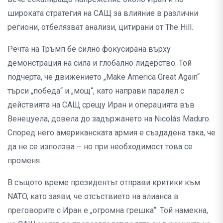
широката стратегия на САЩ за влияние в различни
региони, отбелязват анализи, цитирани от The Hill.
Речта на Тръмп бе силно фокусирана върху
демонстрация на сила и глобално лидерство. Той
подчерта, че движението „Make America Great Again“
търси „победа“ и „мощ“, като направи паралел с
действията на САЩ срещу Иран и операцията във
Венецуела, довела до задържането на Nicolás Maduro.
Според него американската армия е създадена така, че
да не се използва – но при необходимост това се
променя.
В същото време президентът отправи критики към
NATO, като заяви, че отсъствието на алианса в
преговорите с Иран е „огромна грешка“. Той намекна,