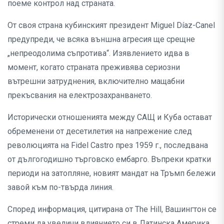
поеме контрол над страната.
От своя страна кубинският президент Miguel Díaz-Canel
предупреди, че всяка външна агресия ще срещне
„непреодолима съпротива“. Изявлението идва в
момент, когато страната преживява сериозни
вътрешни затруднения, включително мащабни
прекъсвания на електрозахранването.
Исторически отношенията между САЩ и Куба остават
обременени от десетилетия на напрежение след
революцията на Fidel Castro през 1959 г., последвана
от дългогодишно търговско ембарго. Въпреки кратки
периоди на затопляне, новият мандат на Тръмп бележи
завой към по-твърда линия.
Според информация, цитирана от The Hill, Вашингтон се
стреми да увеличи влиянието си в Латинска Америка,