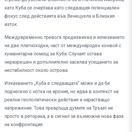
като Куба се очертава като следващия потенциален
фокус след действията във Венецуела и Близкия
изток.
Междувременно тревога предизвиква и изчезването
на две платноходки, част от международен конвой с
хуманитарна помощ за Куба. Случаят остава
неразрешен и допълнително засилва усещането за
нестабилност около острова.
Изказването „Куба е следващата“ може и да бе
поднесено с нотка на ирония, но идва в контекст на
реални геополитически действия и нарастващо
напрежение. Това превръща думите на Тръмп не
просто в реторика, а в сигнал за възможна нова фаза
на конфронтация.