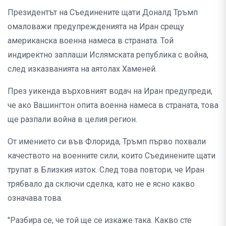
Президентът на Съединените щати Доналд Тръмп
омаловажи предупрежденията на Иран срещу
американска военна намеса в страната. Той
индиректно заплаши Ислямската република с война,
след изказванията на аятолах Хаменей.
През уикенда върховният водач на Иран предупреди,
че ако Вашингтон опита военна намеса в страната, това
ще разпали война в целия регион.
От имението си във Флорида, Тръмп първо похвали
качеството на военните сили, които Съединените щати
трупат в Близкия изток. След това повтори, че Иран
трябвало да сключи сделка, като не е ясно какво
означава това.
"Разбира се, че той ще се изкаже така. Какво сте