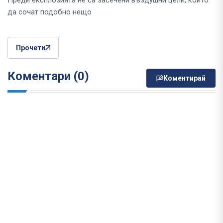
Преди експлозията не са засечени въздушни цели, които
да сочат подобно нещо
Прочети
Коментари (0)
Коментирай