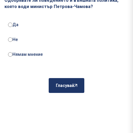
Одобрявате ли поведението и външната политика,
която води министър Петрова-Чамова?
Да
Не
Нямам мнение
Гласувай