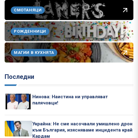
СМОТАНЯЦИ
РОЖДЕННИЦИ
МАГИИ В КУХНЯТА
Последни
Нинова: Наистина ни управляват
палячовци!
Украйна: Не сме насочвали умишлено дрон
към България, изясняваме инцидента край
Кардам