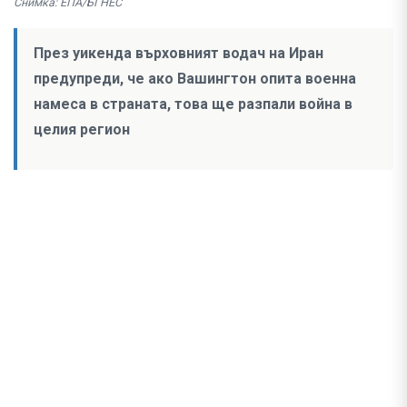
Снимка: ЕПА/БГНЕС
През уикенда върховният водач на Иран
предупреди, че ако Вашингтон опита военна
намеса в страната, това ще разпали война в
целия регион