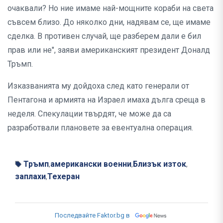
очаквали? Но ние имаме най-мощните кораби на света
съвсем близо. До няколко дни, надявам се, ще имаме
сделка. В противен случай, ще разберем дали е бил
прав или не", заяви американският президент Доналд
Тръмп.
Изказванията му дойдоха след като генерали от
Пентагона и армията на Израел имаха дълга среща в
неделя. Спекулации твърдят, че може да са
разработвали плановете за евентуална операция.
Тръмп
американски военни
Близък изток
,
,
,
заплахи
Техеран
,
Последвайте Faktor.bg в