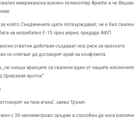
свалил американски военен хеликоптер Apache и че Вашин
ихме.
 за който Съединените щати потвърждават, че е бил свален
бата на изтребител F-15 през април, предаде АФП.
ански ответни действия създават нов риск за крехкото
ран се опитват да договорят край на конфликта.
, „че снощи иранците са свалили един от нашите изключит
д Ормузкия проток“.
.
тговорят на тази атака“, заяви Тръмп.
ъжен с 30-милиметрово оръдие и способен да носи различ