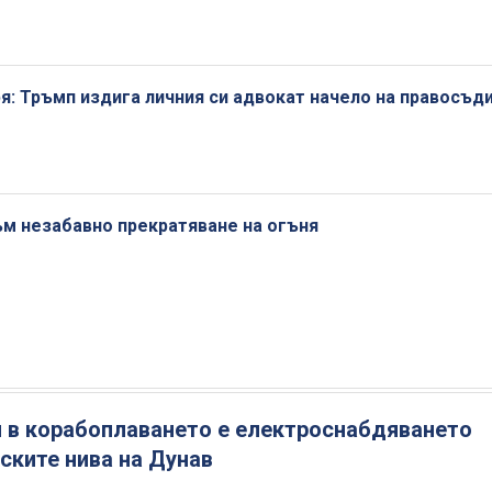
я: Тръмп издига личния си адвокат начело на правосъд
ъм незабавно прекратяване на огъня
 в корабоплаването е електроснабдяването
ските нива на Дунав