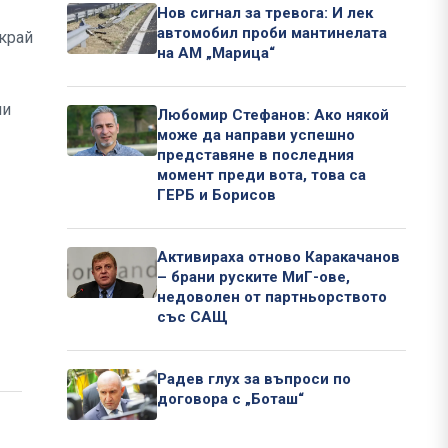
Нов сигнал за тревога: И лек
автомобил проби мантинелата
 край
на АМ „Марица“
чи
Любомир Стефанов: Ако някой
може да направи успешно
представяне в последния
момент преди вота, това са
ГЕРБ и Борисов
Активираха отново Каракачанов
– брани руските МиГ-ове,
недоволен от партньорството
със САЩ
Радев глух за въпроси по
договора с „Боташ“