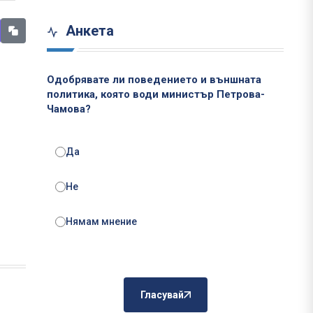
Анкета
Одобрявате ли поведението и външната
политика, която води министър Петрова-
Чамова?
Да
Не
Нямам мнение
Гласувай