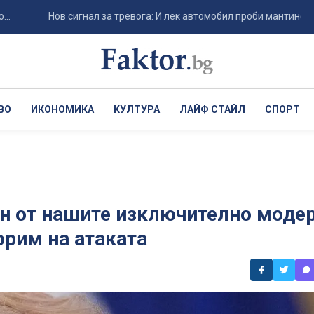
Нов сигнал за тревога: И лек автомобил проби мантинелата на АМ
ВО
ИКОНОМИКА
КУЛТУРА
ЛАЙФ СТАЙЛ
СПОРТ
ин от нашите изключително моде
орим на атаката