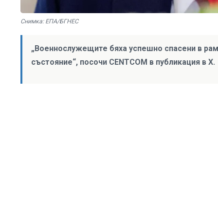
Снимка: ЕПА/БГНЕС
„Военнослужещите бяха успешно спасени в рамк
състояние“, посочи CENTCOM в публикация в X.