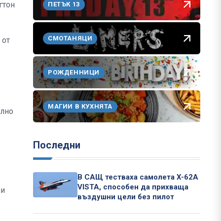
гтон
ПЕТЪК 13
СМОТАНЯЦИ
 от
РОЖДЕННИЦИ
МАГИИ В КУХНЯТА
елно
Последни
В САЩ тестваха самолета X-62A
VISTA, способен да прихваща
ни
въздушни цели без пилот