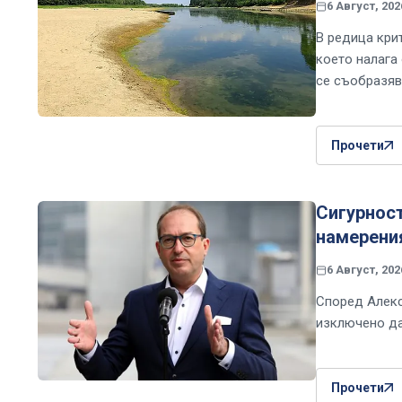
6 Август, 202
В редица кри
което налага
се съобразяв
Прочети
Сигурност
намерени
6 Август, 202
Според Алекс
изключено да
Прочети