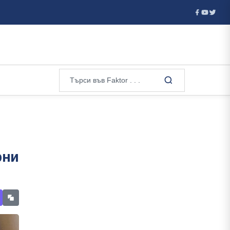
 „Марица“...
Любомир Стефанов: Ако някой може да направ
рни