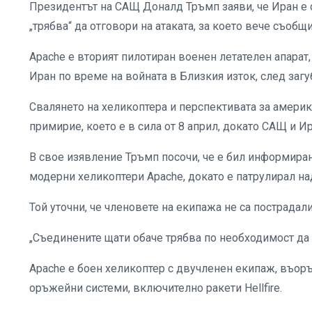
Президентът на САЩ Доналд Тръмп заяви, че Иран е 
„трябва“ да отговори на атаката, за което вече съобщ
Apache е вторият пилотиран военен летателен апарат,
Иран по време на войната в Близкия изток, след загу
Свалянето на хеликоптера и перспективата за америк
примирие, което е в сила от 8 април, докато САЩ и И
В свое изявление Тръмп посочи, че е бил информиран
модерни хеликоптери Apache, докато е патрулирал на
Той уточни, че членовете на екипажа не са пострадали
„Съединените щати обаче трябва по необходимост да о
Apache е боен хеликоптер с двучленен екипаж, въор
оръжейни системи, включително ракети Hellfire.