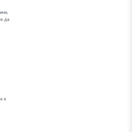
ини,
ве да
е е