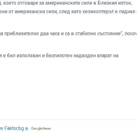
което отговаря за американските сили в Близкия изток,
ени от американски сили, след като хеликоптерът е паднал
 приблизително два часа и са в стабилно състояние“, посо
 е бил използван и безпилотен надводен апарат на
 Faktor.bg в