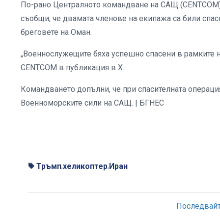
По-рано Централното командване на САЩ (CENTCOM), 
съобщи, че двамата членове на екипажа са били спас
бреговете на Оман.
„Военнослужещите бяха успешно спасени в рамките на
CENTCOM в публикация в X.
Командването допълни, че при спасителната операция
Военноморските сили на САЩ. | БГНЕС
Тръмп
хеликоптер
Иран
,
,
Последвайте