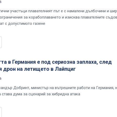
6
тични участъци плавателният път е с намалени дълбочини и шир
 ограничения за корабоплаването и изисква плавателните съдо
ат с допустимото газене
та в Германия е под сериозна заплаха, след
я дрон на летището в Лайпциг
6
андър Добринт, министър на вътрешните работи на Германия, н
 става дума за сценарий за хибридна атака