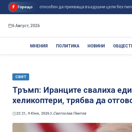
-62A VISTA, способен да прихваща въздушни цели без пило...
Горещо
6 Август, 2026
МНЕНИЯ
ПОЛИТИКА
НОВИНИ
ОБЩЕСТ
СВЯТ
Тръмп: Иранците свалиха ед
хеликоптери, трябва да отгов
22:21, 9 Юни, 2026
Светослав Пинтев