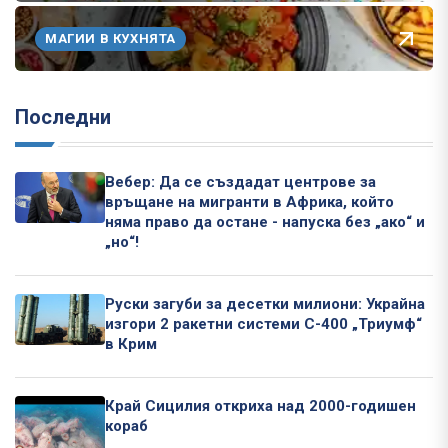
МАГИИ В КУХНЯТА
Последни
Вебер: Да се създадат центрове за
връщане на мигранти в Африка, който
няма право да остане - напуска без „ако“ и
„но“!
Руски загуби за десетки милиони: Украйна
изгори 2 ракетни системи С-400 „Триумф“
в Крим
Край Сицилия откриха над 2000-годишен
кораб