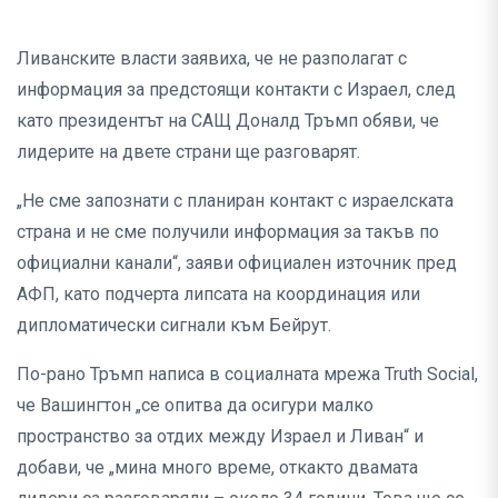
Ливанските власти заявиха, че не разполагат с
информация за предстоящи контакти с Израел, след
като президентът на САЩ Доналд Тръмп обяви, че
лидерите на двете страни ще разговарят.
„Не сме запознати с планиран контакт с израелската
страна и не сме получили информация за такъв по
официални канали“, заяви официален източник пред
АФП, като подчерта липсата на координация или
дипломатически сигнали към Бейрут.
По-рано Тръмп написа в социалната мрежа Truth Social,
че Вашингтон „се опитва да осигури малко
пространство за отдих между Израел и Ливан“ и
добави, че „мина много време, откакто двамата