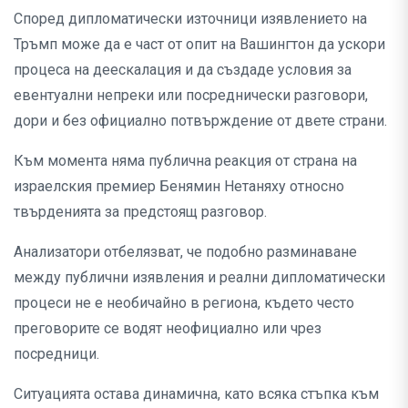
Според дипломатически източници изявлението на
Тръмп може да е част от опит на Вашингтон да ускори
процеса на деескалация и да създаде условия за
евентуални непреки или посреднически разговори,
дори и без официално потвърждение от двете страни.
Към момента няма публична реакция от страна на
израелския премиер Бенямин Нетаняху относно
твърденията за предстоящ разговор.
Анализатори отбелязват, че подобно разминаване
между публични изявления и реални дипломатически
процеси не е необичайно в региона, където често
преговорите се водят неофициално или чрез
посредници.
Ситуацията остава динамична, като всяка стъпка към