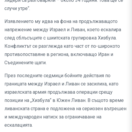
лидери са разговаряли – около 34 години. Това ще се
случи утре“.
Изявлението му идва на фона на продължаващото
напрежение между Израел и Ливан, което ескалира
след сблъсъците с шиитската групировка Хизбула.
Конфликтът се разглежда като част от по-широкото
противопоставяне в региона, включващо Иран и
Съединените щати.
През последните седмици бойните действия по
границата между Израел и Ливан се засилиха, като
израелската армия продължава операции срещу
позиции на „Хизбула“ в Южен Ливан. В същото време
ливанската страна е подложена на сериозен вътрешен
и международен натиск за ограничаване на
ескалацията.