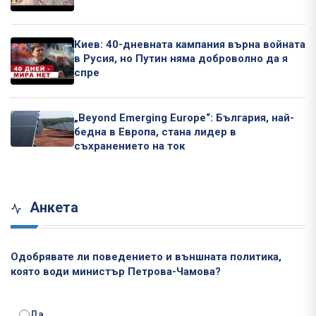
Киев: 40-дневната кампания върна войната
в Русия, но Путин няма доброволно да я
спре
„Beyond Emerging Europe“: България, най-
бедна в Европа, стана лидер в
съхранението на ток
Анкета
Одобрявате ли поведението и външната политика,
която води министър Петрова-Чамова?
Да