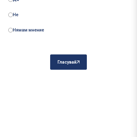
Не
Нямам мнение
Гласувай