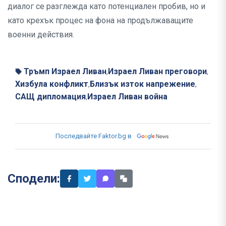
диалог се разглежда като потенциален пробив, но и
като крехък процес на фона на продължаващите
военни действия.
Тръмп Израел Ливан
Израел Ливан преговори
,
,
Хизбула конфликт
Близък изток напрежение
,
,
САЩ дипломация
Израел Ливан война
,
Последвайте Faktor.bg в
Сподели: