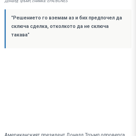
Доналд Тръмп, снимка: EPA/BGNES
"Решението го вземам аз и бих предпочел да
сключа сделка, отколкото да не сключа
такава"
Американският президент Доналд Тръмп опроверга