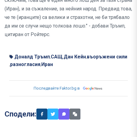
сключим, това ще е един много лош ден за тази страна
(Иран), и за съжаление, за нейния народ. Предвид това,
че те (иранците) са велики и страхотни, не би трябвало
да им се случи нещо толкова лошо." - добави Тръмп,
цитиран от Ройтерс.
Доналд Тръмп
САЩ
Дан Кейн
въоръжени сили
,
,
,
разногласия
Иран
,
,
Последвайте Faktor.bg в
Сподели: