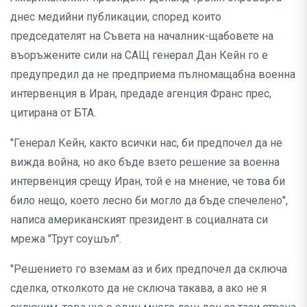
днес медийни публикации, според които
председателят на Съвета на началник-щабовете на
въоръжените сили на САЩ генерал Дан Кейн го е
предупредил да не предприема пълномащабна военна
интервенция в Иран, предаде агенция Франс прес,
цитирана от БТА.
"Генерал Кейн, както всички нас, би предпочел да не
вижда война, но ако бъде взето решение за военна
интервенция срещу Иран, той е на мнение, че това би
било нещо, което лесно би могло да бъде спечелено",
написа американският президент в социалната си
мрежа "Трут соушъл".
"Решението го вземам аз и бих предпочел да сключа
сделка, отколкото да не сключа такава, а ако не я