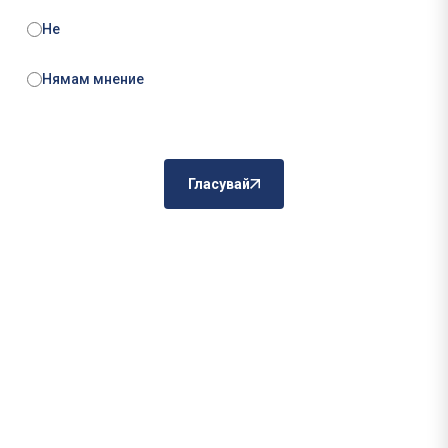
Не
Нямам мнение
Гласувай