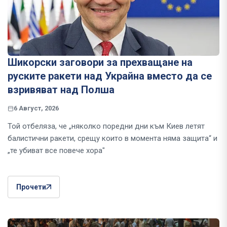
Шикорски заговори за прехващане на
руските ракети над Украйна вместо да се
взривяват над Полша
6 Август, 2026
Той отбеляза, че „няколко поредни дни към Киев летят
балистични ракети, срещу които в момента няма защита“ и
„те убиват все повече хора"
Прочети