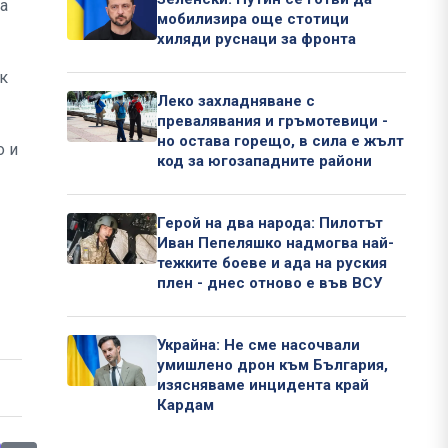
да
мобилизира още стотици
хиляди руснаци за фронта
ок
Леко захладняване с
превалявания и гръмотевици -
но остава горещо, в сила е жълт
о и
код за югозападните райони
Герой на два народа: Пилотът
Иван Пепеляшко надмогва най-
тежките боеве и ада на руския
плен - днес отново е във ВСУ
Украйна: Не сме насочвали
умишлено дрон към България,
изясняваме инцидента край
Кардам