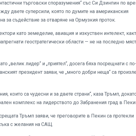
антастични търговски споразумения“ със Си Дзинпин по вр
ежду двете суперсили, която по думите на американския
на за съдействие за отваряне на Ормузкия проток.
ектори като земеделие, авиация и изкуствен интелект, какт
апрегнати геостратегически области — не на последно мяс
ато „велик лидер“ и „приятел“, досега бяха посрещнати с по
анският президент заяви, че „много добри неща“ са произл
, които са чудесни и за двете страни“, каза Тръмп, докат
ален комплекс на лидерството до Забранения град в Пеки
 срещата Тръмп заяви, че преговорите в Пекин са протекли
исъка с желания на САЩ.