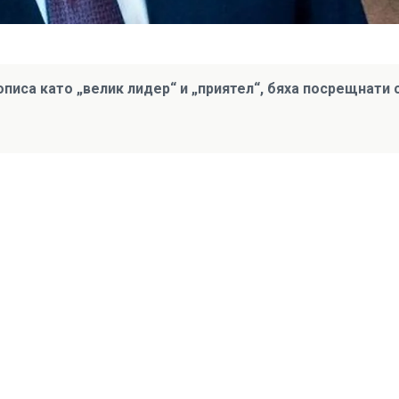
описа като „велик лидер“ и „приятел“, бяха посрещнати 