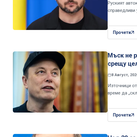
Руският авто
справедливи 
Прочети
Мъск не р
срещу цел
8 Август, 202
Източници от
време да „ск
Прочети