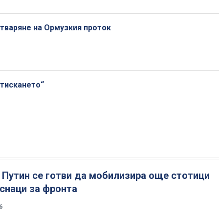
тваряне на Ормузкия проток
стискането“
 Путин се готви да мобилизира още стотици
снаци за фронта
6