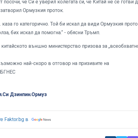
посочи, че Си е уверил колегата си, че Китай не се готви 
 затворил Ормузкия проток.
. каза го категорично. Той би искал да види Ормузкия прот
олза, бих искал да помогна.“ - обясни Тръмп.
 китайското външно министерство призова за „всеобхватн
възможно най-скоро в отговор на призивите на
 /БГНЕС
я
Си Дзинпин
Ормуз
,
,
 Faktor.bg в