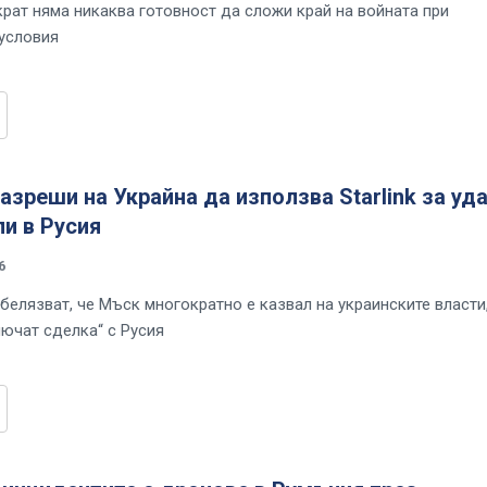
крат няма никаква готовност да сложи край на войната при
условия
азреши на Украйна да използва Starlink за уд
и в Русия
6
белязват, че Мъск многократно е казвал на украинските власти,
лючат сделка“ с Русия