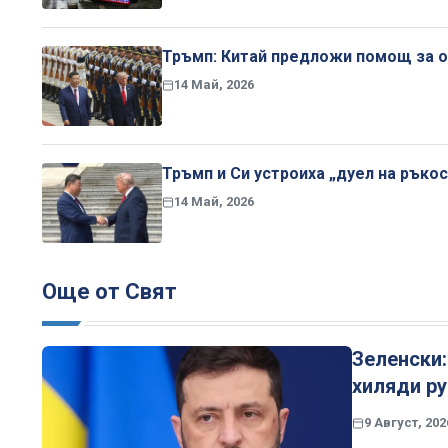
Тръмп: Китай предложи помощ за о
14 Май, 2026
Тръмп и Си устроиха „дуел на ръко
14 Май, 2026
Още от Свят
Зеленски:
хиляди ру
9 Август, 202