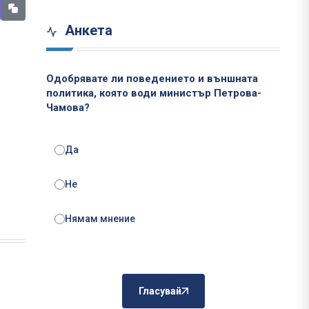
Анкета
Одобрявате ли поведението и външната
политика, която води министър Петрова-
Чамова?
Да
Не
Нямам мнение
Гласувай