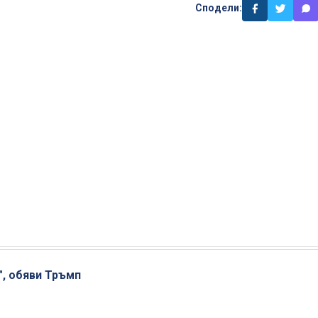
Сподели:
", обяви Тръмп