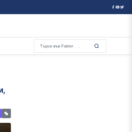
 с превалявания и гръмотевици - но остава горещо, в сила е жълт.
и,