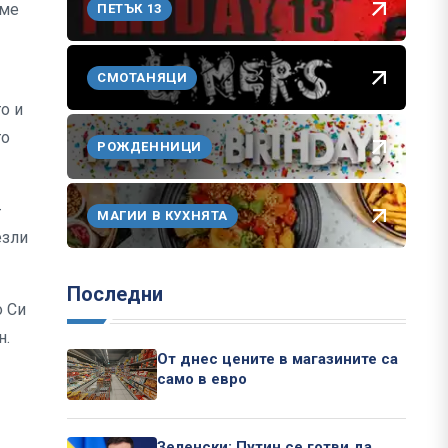
еме
ПЕТЪК 13
СМОТАНЯЦИ
о и
то
РОЖДЕННИЦИ
-
МАГИИ В КУХНЯТА
езли
Последни
о Си
н.
От днес цените в магазините са
само в евро
Зеленски: Путин се готви да