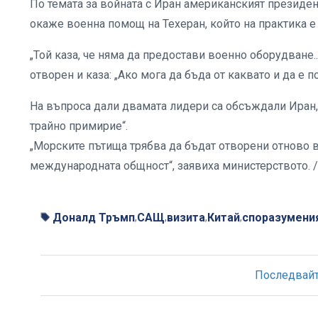
По темата за войната с Иран американският президент 
окаже военна помощ на Техеран, който на практика е
„Той каза, че няма да предостави военно оборудване..
отворен и каза: „Ако мога да бъда от каквато и да е п
На въпроса дали двамата лидери са обсъждали Иран,
трайно примирие“.
„Морските пътища трябва да бъдат отворени отново 
международната общност“, заявиха министерството.
Доналд Тръмп
САЩ
визита
Китай
споразумени
,
,
,
,
Последвайте