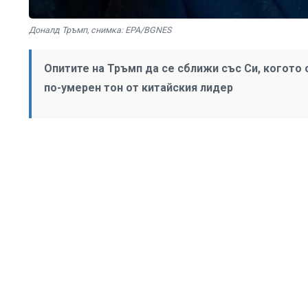
Доналд Тръмп, снимка: EPA/BGNES
Опитите на Тръмп да се сближи със Си, когото 
по-умерен тон от китайския лидер