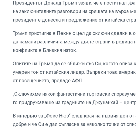
Президентът Доналд Тръмп заяви, че е постигнал „ф
на заключителните разговори на срещата на върха м
президент е донесла и предложение от китайска стра
Тръмп пристигна в Пекин с цел да сключи сделки в с
да намали различията между двете страни в редица н
конфликта в Близкия изток.
Опитите на Тръмп да се сближи със Си, когото описа к
умерен тон от китайския лидер. Въпреки това америк
от посещението, предаде АФП.
„Сключихме някои фантастични търговски споразумения
го придружаваше из градините на Джунанхай – центр
В интервю за „Фокс Нюз“ след края на първия ден от
добре и че Си е дал съгласие за няколко точки от сп