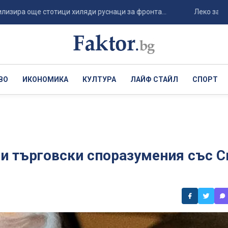
 още стотици хиляди руснаци за фронта...
Леко захладняване
ВО
ИКОНОМИКА
КУЛТУРА
ЛАЙФ СТАЙЛ
СПОРТ
и търговски споразумения със С