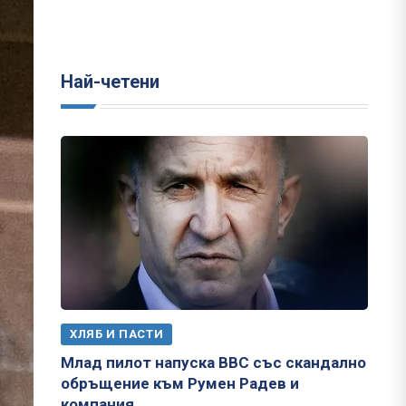
Най-четени
ХЛЯБ И ПАСТИ
Млад пилот напуска ВВС със скандално
обръщение към Румен Радев и
компания