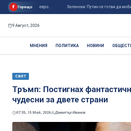
е са само в евро...
Зеленски: Путин се готви да мобилизира
Горещо
9 Август, 2026
МНЕНИЯ
ПОЛИТИКА
НОВИНИ
ОБЩЕСТ
СВЯТ
Тръмп: Постигнах фантастичн
чудесни за двете страни
07:35, 15 Май, 2026
Димитър Иванов