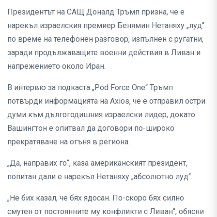
Президентът на САЩ Доналд Тръмп призна, че е
нарекъл израелския премиер Бенямин Нетаняху „луд“
по време на телефонен разговор, изпълнен с ругатни,
заради продължаващите военни действия в Ливан и
напрежението около Иран.
В интервю за подкаста „Pod Force One“ Тръмп
потвърди информацията на Axios, че е отправил остри
думи към дългогодишния израелски лидер, докато
Вашингтон е опитвал да договори по-широко
прекратяване на огъня в региона.
„Да, направих го“, каза американският президент,
попитан дали е нарекъл Нетаняху „абсолютно луд“.
„Не бих казал, че бях ядосан. По-скоро бях силно
смутен от постоянните му конфликти с Ливан“, обясни