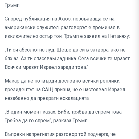
Тръмп.
Според публикация на Axios, позоваваща се на
американски служител, разговорът е преминал в
изключително остър тон. Тръмп е заявил на Нетаняху:
„Ти си абсолютно луд. Щеше да си в затвора, ако не
бях аз. Аз ти спасявам задника. Сега всички те мразят.
Всички мразят Израел заради това.“
Макар да не потвърди дословно всички реплики,
президентът на САЩ призна, че е настоявал Израел
незабавно да прекрати ескалацията.
„В един момент казах: Биби, трябва да спрем това.
Трябва да го спрем“, разказа Тръмп.
Въпреки напрегнатия разговор той подчерта, че