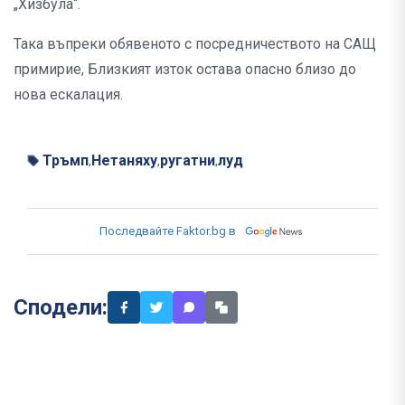
„Хизбула“.
Така въпреки обявеното с посредничеството на САЩ
примирие, Близкият изток остава опасно близо до
нова ескалация.
Тръмп
Нетаняху
ругатни
луд
,
,
,
Последвайте Faktor.bg в
Сподели: