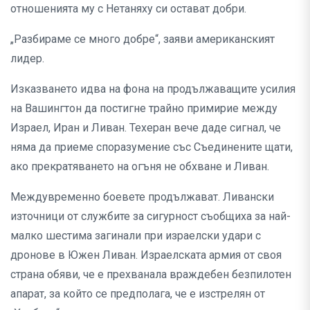
отношенията му с Нетаняху си остават добри.
„Разбираме се много добре“, заяви американският
лидер.
Изказването идва на фона на продължаващите усилия
на Вашингтон да постигне трайно примирие между
Израел, Иран и Ливан. Техеран вече даде сигнал, че
няма да приеме споразумение със Съединените щати,
ако прекратяването на огъня не обхване и Ливан.
Междувременно боевете продължават. Ливански
източници от службите за сигурност съобщиха за най-
малко шестима загинали при израелски удари с
дронове в Южен Ливан. Израелската армия от своя
страна обяви, че е прехванала враждебен безпилотен
апарат, за който се предполага, че е изстрелян от