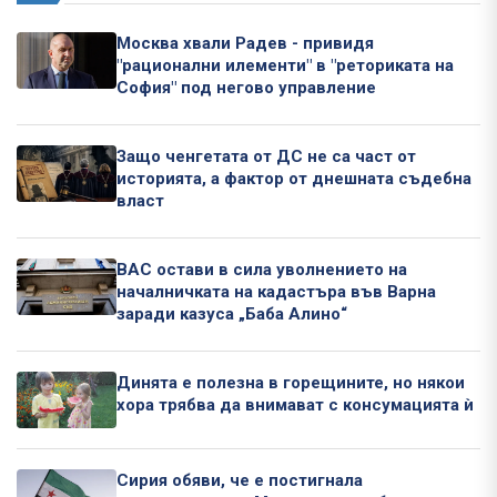
Москва хвали Радев - привидя
"рационални илементи" в "реториката на
София" под негово управление
Защо ченгетата от ДС не са част от
историята, а фактор от днешната съдебна
власт
ВАС остави в сила уволнението на
началничката на кадастъра във Варна
заради казуса „Баба Алино“
Динята е полезна в горещините, но някои
хора трябва да внимават с консумацията ѝ
Сирия обяви, че е постигнала