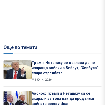
Още по темата
Тръмп: Нетаняху се съгласи да не
изпраща войски в Бейрут, "Хизбула"
спира стрелбата
1 Юни, 2026
Аксиос: Тръмп и Нетаняху са се
скарали за това как да продължи
войната срещу Иран