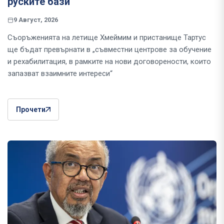
руските бази
9 Август, 2026
Съоръженията на летище Хмеймим и пристанище Тартус
ще бъдат превърнати в „съвместни центрове за обучение
и рехабилитация, в рамките на нови договорености, които
запазват взаимните интереси“
Прочети