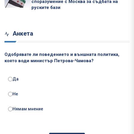
споразумение с Москва за съдбата на
руските бази
Анкета
Одобрявате ли поведението и външната политика,
която води министър Петрова-Чамова?
Да
Не
Нямам мнение