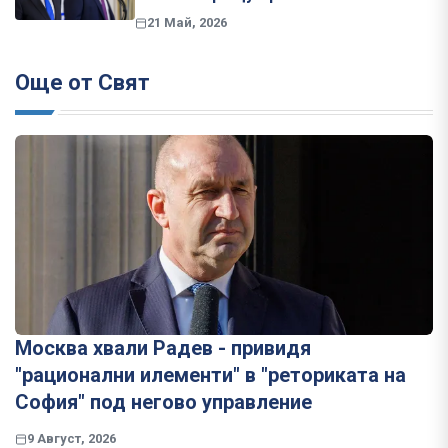
21 Май, 2026
Още от Свят
Москва хвали Радев - привидя
"рационални илементи" в "реториката на
София" под негово управление
9 Август, 2026