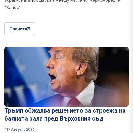
Украинската висша лига между местния "Черноморец" и
"Колос"
Прочети
Тръмп обжалва решението за строежа на
балната зала пред Върховния съд
7 Август, 2026