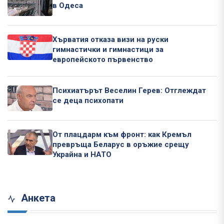
в Одеса
Хърватия отказа визи на руски
гимнастички и гимнастици за
европейското първенство
Психиатърът Веселин Герев: Отглеждат
се деца психопати
От плацдарм към фронт: как Кремъл
превръща Беларус в оръжие срещу
Украйна и НАТО
Анкета