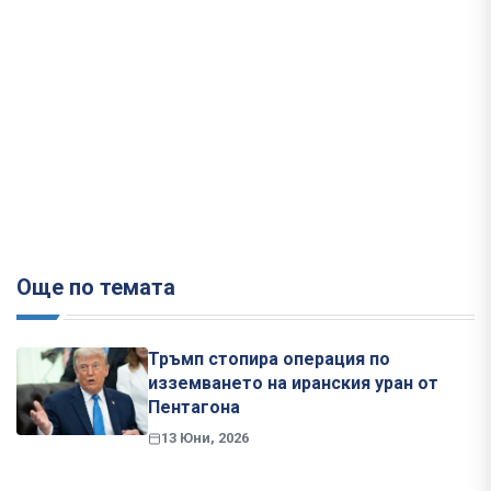
Още по темата
Тръмп стопира операция по
изземването на иранския уран от
Пентагона
13 Юни, 2026