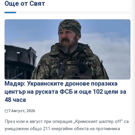
Още от Свят
Мадяр: Украинските дронове поразиха
център на руската ФСБ и още 102 цели за
48 часа
7 Август, 2026
През юли и август при операция „Кримският шалтер off" са
унищожени общо 211 енергийни обекта на противника