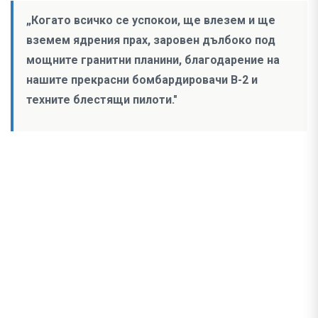
„Когато всичко се успокои, ще влезем и ще
вземем ядрения прах, заровен дълбоко под
мощните гранитни планини, благодарение на
нашите прекрасни бомбардировачи B-2 и
техните блестящи пилоти."