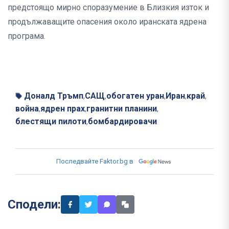
предстоящо мирно споразумение в Близкия изток и
продължаващите опасения около иранската ядрена
програма.
Доналд Тръмп
САЩ
обогатен уран
Иран
край
,
,
,
,
,
война
ядрен прах
гранитни планини
,
,
,
блестящи пилоти
бомбардировачи
,
Последвайте Faktor.bg в
Сподели: