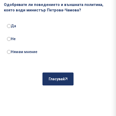
Одобрявате ли поведението и външната политика,
която води министър Петрова-Чамова?
Да
Не
Нямам мнение
Гласувай