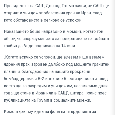
Президентът на САЩ Доналд Тръмп заяви, че САЩ ще
открият и унищожат обогатения уран на Иран, след
като обстановката в региона се успокои
Изказването беше направено в момент, когато той
обяви, че споразумението за прекратяване на войната
трябва да бъде подписано на 14 юни.
„Когато всичко се успокои, ще влезем и ще вземем
ядрения прах, заровен дълбоко под мощните гранитни
планини, благодарение на нашите прекрасни
бомбардировачи B-2 и техните блестящи пилоти, след
което ще го разредим и унищожим, независимо дали
това ще стане в Иран или в САЩ“, цитира Франс прес
публикацията на Тръмп в социалните мрежи.
Коментарът му идва на фона на твърденията за