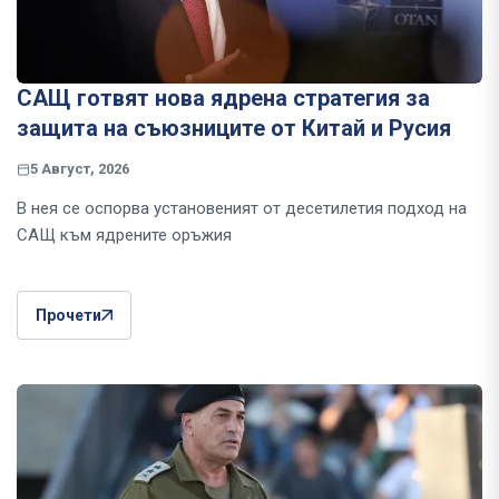
САЩ готвят нова ядрена стратегия за
защита на съюзниците от Китай и Русия
5 Август, 2026
В нея се оспорва установеният от десетилетия подход на
САЩ към ядрените оръжия
Прочети