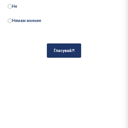
Не
Нямам мнение
Гласувай