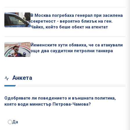
В Москва погребаха генерал при засилена
секретност - вероятно близък на ген.
Чайко, който беше обект на атентат
Йеменските хути обявиха, че са атакували
още два саудитски петролни танкера
Анкета
Одобрявате ли поведението и външната политика,
която води министър Петрова-Чамова?
Да