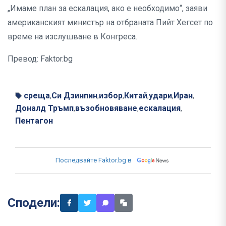
„Имаме план за ескалация, ако е необходимо“, заяви
американският министър на отбраната Пийт Хегсет по
време на изслушване в Конгреса.
Превод: Faktor.bg
среща
Си Дзинпин
избор
Китай
удари
Иран
,
,
,
,
,
,
Доналд Тръмп
възобновяване
ескалация
,
,
,
Пентагон
Последвайте Faktor.bg в
Сподели: