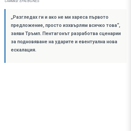
Снимка: EPA/BGNES
„Разгледах ги и ако не ми хареса първото
предложение, просто изхвърлям всичко това“,
заяви Тръмп. Пентагонът разработва сценарии
за подновяване на ударите и евентуална нова
ескалация.