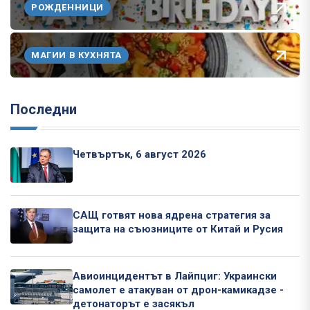
РОЖДЕННИЦИ
МАГИИ В КУХНЯТА
Последни
Четвъртък, 6 август 2026
САЩ готвят нова ядрена стратегия за
защита на съюзниците от Китай и Русия
Авиоинцидентът в Лайпциг: Украински
самолет е атакуван от дрон-камикадзе -
детонаторът е засякъл