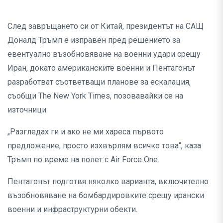
След завръщането си от Китай, президентът на САЩ
Доналд Тръмп е изправен пред решението за
евентуално възобновяване на военни удари срещу
Иран, докато американските военни и Пентагонът
разработват съответващи планове за ескалация,
съобщи The New York Times, позовавайки се на
източници
„Разгледах ги и ако не ми хареса първото
предложение, просто изхвърлям всичко това“, каза
Тръмп по време на полет с Air Force One.
Пентагонът подготвя няколко варианта, включително
възобновяване на бомбардировките срещу ирански
военни и инфраструктурни обекти.