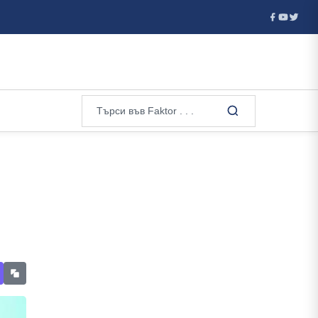
оследния моме...
Активираха отново Каракачанов – брани р