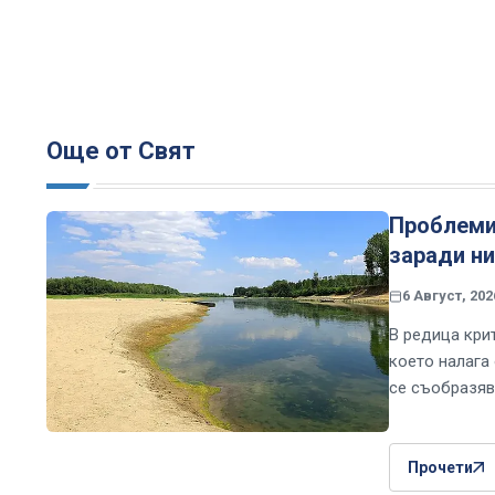
Още от Свят
Проблеми
заради ни
6 Август, 202
В редица кри
което налага
се съобразяв
Прочети