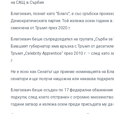
на САЩ в Сърбия.
Благоевич, познат като "Благо", е със сръбски произ
Демократическата партия. Той излежа осем години в
смекчена от Тръмп през 2020 г.
Благоевич беше съпредседател на групата „Сърби за 
Бившият губернатор има връзка с Тръмп от десетиле
Тръмп „Celebrity Apprentice“ през 2010 г. – след кат
г.
Не е ясно как Сенатът ще приеме номинацията на Бл
сенатори и ще получи нищожна или никаква подкрепа
Благоевич беше осъден по 17 федерални обвинения в
подкупи, след което отстранен с огромно мнозинство
години затвор и излежа осем преди присъдата му да