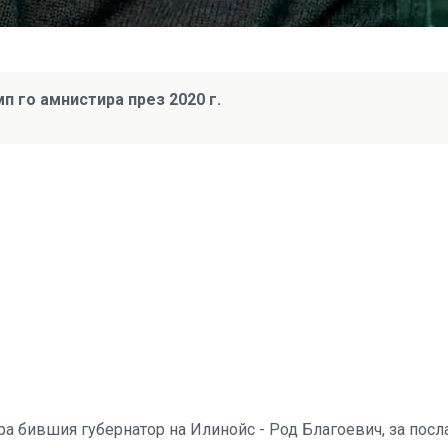
п го амнистира през 2020 г.
 бившия губернатор на Илинойс - Род Благоевич, за посл