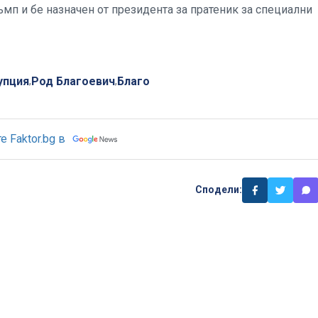
мп и бе назначен от президента за пратеник за специални
упция
Род Благоевич
Благо
,
,
 Faktor.bg в
Сподели: