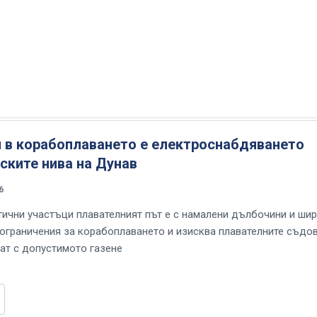
 в корабоплаването е електроснабдяването
ските нива на Дунав
6
тични участъци плавателният път е с намалени дълбочини и шир
 ограничения за корабоплаването и изисква плавателните съдо
ат с допустимото газене