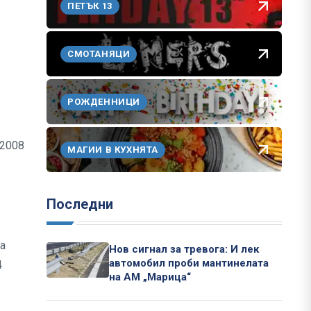
ПЕТЪК 13
СМОТАНЯЦИ
РОЖДЕННИЦИ
 2008
МАГИИ В КУХНЯТА
Последни
а
Нов сигнал за тревога: И лек
автомобил проби мантинелата
4
на АМ „Марица“