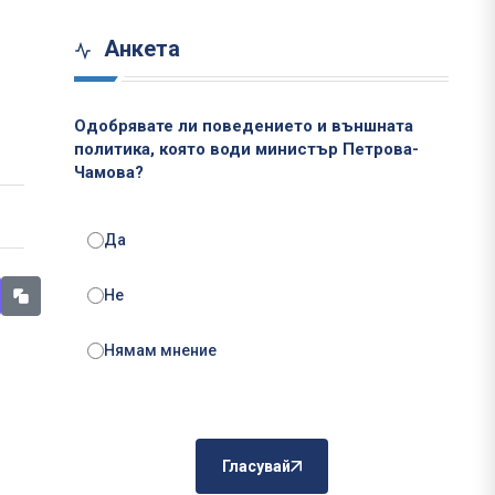
Анкета
Одобрявате ли поведението и външната
политика, която води министър Петрова-
Чамова?
Да
Не
Нямам мнение
Гласувай