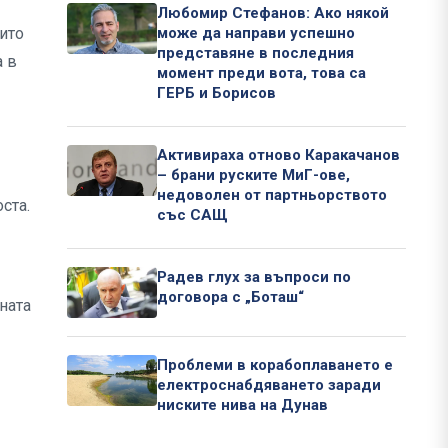
Любомир Стефанов: Ако някой
ито
може да направи успешно
представяне в последния
а в
момент преди вота, това са
ГЕРБ и Борисов
Активираха отново Каракачанов
– брани руските МиГ-ове,
недоволен от партньорството
ста.
със САЩ
Радев глух за въпроси по
договора с „Боташ“
ната
Проблеми в корабоплаването е
електроснабдяването заради
ниските нива на Дунав