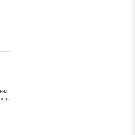
ини,
ве да