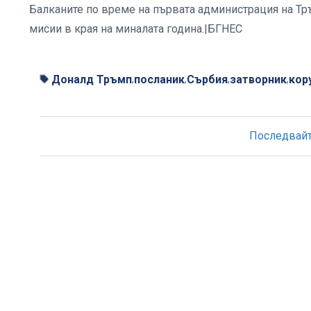
Балканите по време на първата администрация на Тръ
мисии в края на миналата година.|БГНЕС
Доналд Тръмп
посланик
Сърбия
затворник
кор
,
,
,
,
Последвайте