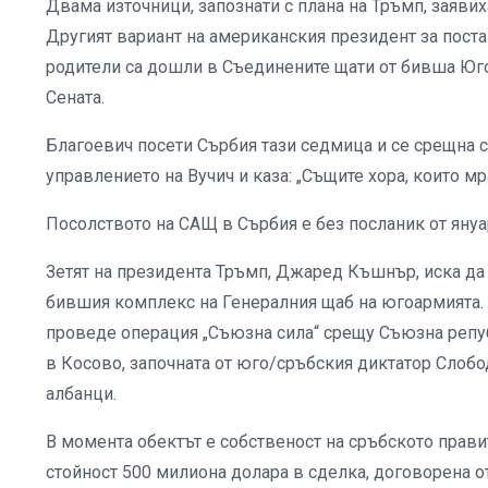
Двама източници, запознати с плана на Тръмп, заявих
Другият вариант на американския президент за пост
родители са дошли в Съединените щати от бивша Юг
Сената.
Благоевич посети Сърбия тази седмица и се срещна с
управлението на Вучич и каза: „Същите хора, които мр
Посолството на САЩ в Сърбия е без посланик от януа
Зетят на президента Тръмп, Джаред Къшнър, иска да 
бившия комплекс на Генералния щаб на югоармията. Щ
проведе операция „Съюзна сила“ срещу Съюзна репу
в Косово, започната от юго/сръбския диктатор Слоб
албанци.
В момента обектът е собственост на сръбското прави
стойност 500 милиона долара в сделка, договорена о