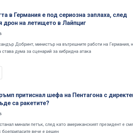
та в Германия е под сериозна заплаха, след
я дрон на летището в Лайпциг
6
андър Добринт, министър на вътрешните работи на Германия, н
 става дума за сценарий за хибридна атака
ръмп притиснал шефа на Пентагона с директе
ъде са ракетите?
6
станал минали петък, след като американският президент е смя
с боеприпасите вече е решен