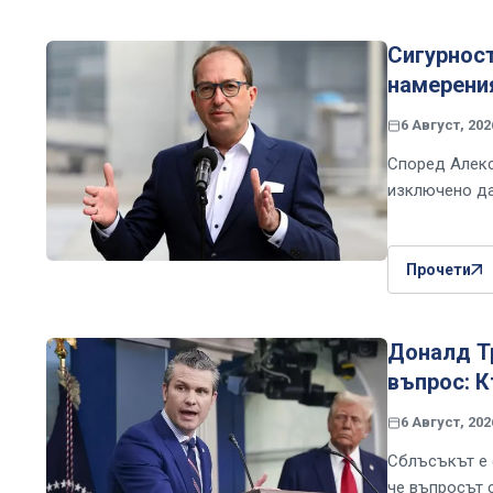
Сигурност
намерени
6 Август, 202
Според Алекс
изключено да
Прочети
Доналд Т
въпрос: К
6 Август, 202
Сблъсъкът е 
че въпросът 