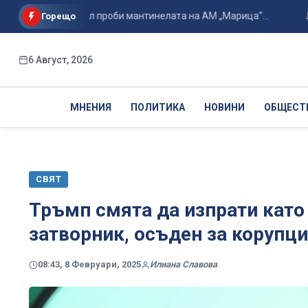
И лек автомобил проби мантинелата на АМ „Марица“...
Любом
Горещо
6 Август, 2026
МНЕНИЯ
ПОЛИТИКА
НОВИНИ
ОБЩЕСТ
СВЯТ
Тръмп смята да изпрати като
затворник, осъден за корупц
08:43, 8 Февруари, 2025
Илиана Славова