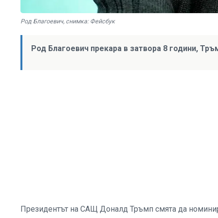
Род Благоевич, снимка: Фейсбук
Род Благоевич прекара в затвора 8 години, Тръм
Президентът на САЩ Доналд Тръмп смята да номинира