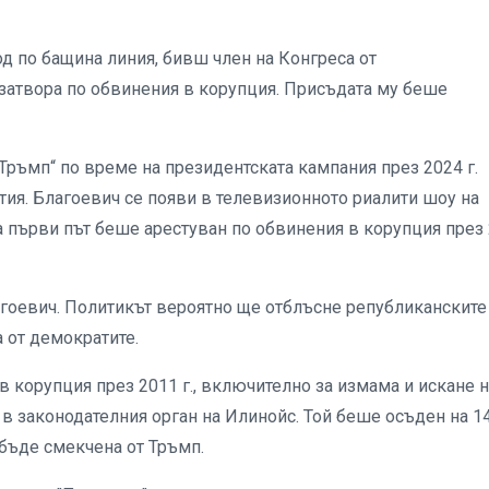
ход по бащина линия, бивш член на Конгреса от
 затвора по обвинения в корупция. Присъдата му беше
Тръмп“ по време на президентската кампания през 2024 г.
тия. Благоевич се появи в телевизионното риалити шоу на
о за първи път беше арестуван по обвинения в корупция през
агоевич. Политикът вероятно ще отблъсне републиканските
 от демократите.
 корупция през 2011 г., включително за измама и искане н
 в законодателния орган на Илинойс. Той беше осъден на 1
 бъде смекчена от Тръмп.