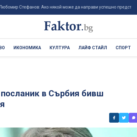
ир Стефанов: Ако някой може да направи успешно представяне в п
ВО
ИКОНОМИКА
КУЛТУРА
ЛАЙФ СТАЙЛ
СПОРТ
 посланик в Сърбия бивш
ия