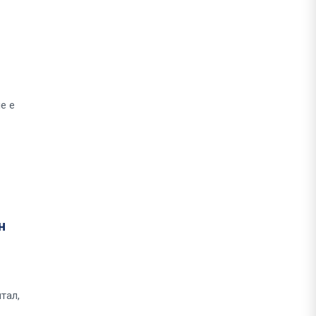
е е
н
тал,