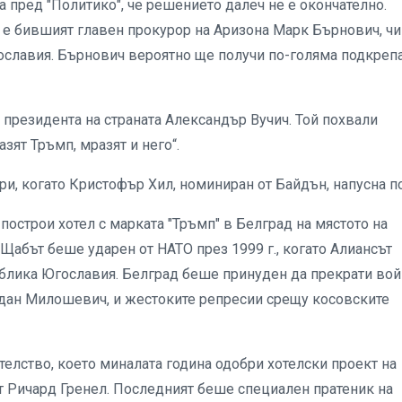
а пред "Политико", че решението далеч не е окончателно.
а е бившият главен прокурор на Аризона Марк Бърнович, чи
ославия. Бърнович вероятно ще получи по-голяма подкреп
 президента на страната Александър Вучич. Той похвали
азят Тръмп, мразят и него“.
ри, когато Кристофър Хил, номиниран от Байдън, напусна по
построи хотел с марката "Тръмп" в Белград на мястото на
абът беше ударен от НАТО през 1999 г., когато Алиансът
блика Югославия. Белград беше принуден да прекрати вой
одан Милошевич, и жестоките репресии срещу косовските
телство, което миналата година одобри хотелски проект на
т Ричард Гренел. Последният беше специален пратеник на