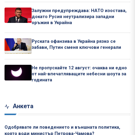
Залужни предупреждава: НАТО изостава,
докато Русия неутрализира западни
оръжия в Украйна
Руската офанзива в Украйна рязко се
забави, Путин сменя ключови генерали
Не пропускайте 12 август: очаква ни едно
от най-впечатляващите небесни шоута за
годината
Анкета
Одобрявате ли поведението и външната политика,
която води министър Петрова-Чамова?