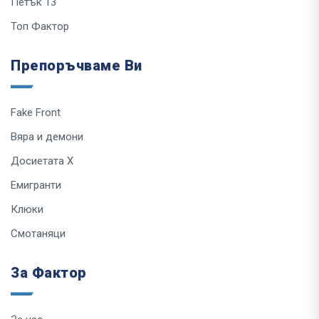
Петък 13
Топ Фактор
Препоръчваме Ви
Fake Front
Вяра и демони
Досиетата Х
Емигранти
Клюки
Смотаняци
За Фактор