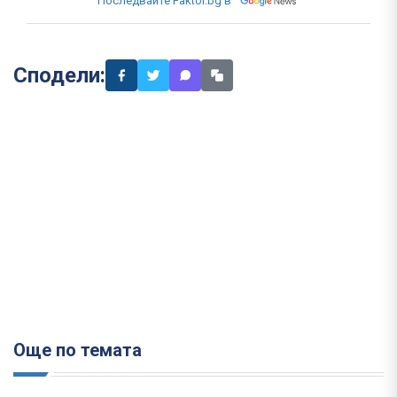
Последвайте Faktor.bg в
Сподели:
Още по темата