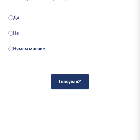
Да
Не
Нямам мнение
Гласувай