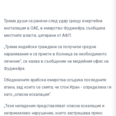
Трима души са ранени след удар срещу енергийна
инсталация в ОАЕ, в емирство Фуджейра, съобщиха
местните власти, цитирани от АФП.
„Трима индийски граждани са получили средни
наранявания и са приети в болница за необходимото
лечение“, се казва в съобщение на медийния офис на
Фуджейра.
Обединените арабски емирства осъдиха последните
атаки, зад които се смята, че стои Иран - определиха ги
като „опасна ескалация“.
„Тези нападения представляват опасна ескалация и
неприемливо нарушение, което застрашава пряко