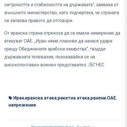
сигурността и стабилността на държавата“, заявиха от
външното министерство, като подчертаха, че страната
си запазва правото да отговори.
От иранска страна отрекоха да са имали намерение да
атакуват ОАЕ. „Иран няма планове да нанася удари
срещу Обединените арабски емирства“, твърди
държавната телевизия, позовавайки се на
високопоставен военен представител. /БГНЕС
Иран
иранска атака
ракетна атака
ранени
ОАЕ
,
,
,
,
,
напрежение