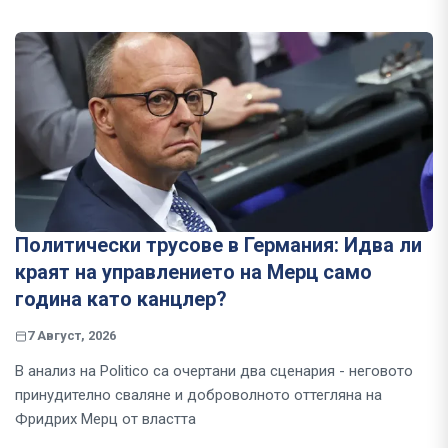
Политически трусове в Германия: Идва ли
краят на управлението на Мерц само
година като канцлер?
7 Август, 2026
В анализ на Politico са очертани два сценария - неговото
принудително сваляне и доброволното оттегляна на
Фридрих Мерц от властта