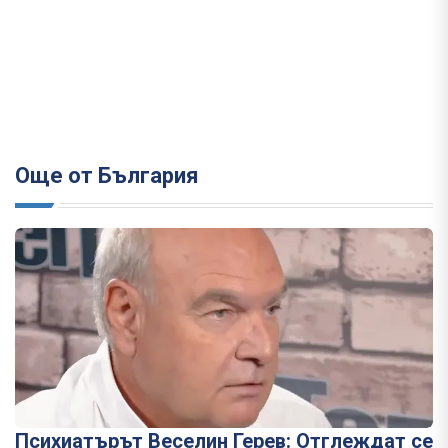
Още от България
Психиатърът Веселин Герев: Отглеждат се