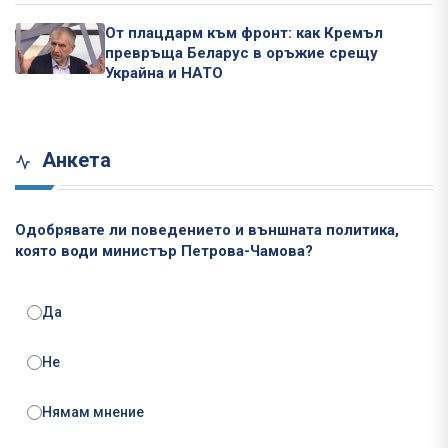
От плацдарм към фронт: как Кремъл
превръща Беларус в оръжие срещу
Украйна и НАТО
Анкета
Одобрявате ли поведението и външната политика,
която води министър Петрова-Чамова?
Да
Не
Нямам мнение