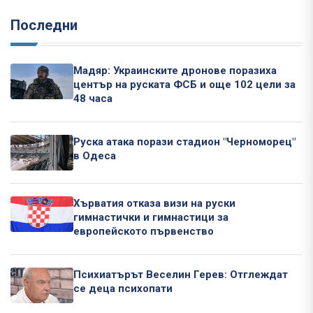
Последни
Мадяр: Украинските дронове поразиха
център на руската ФСБ и още 102 цели за
48 часа
Руска атака порази стадион "Черноморец"
в Одеса
Хърватия отказа визи на руски
гимнастички и гимнастици за
европейското първенство
Психиатърът Веселин Герев: Отглеждат
се деца психопати