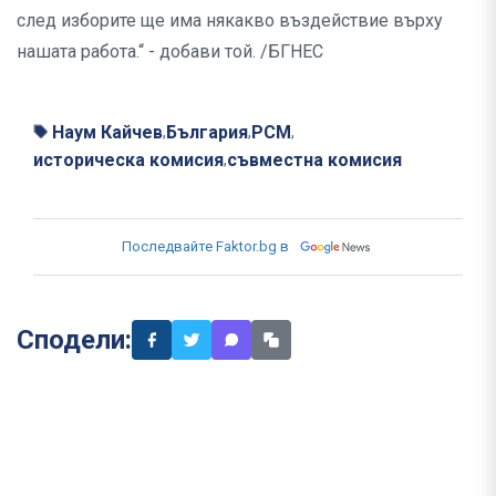
след изборите ще има някакво въздействие върху
нашата работа.“ - добави той. /БГНЕС
Наум Кайчев
България
РСМ
,
,
,
историческа комисия
съвместна комисия
,
Последвайте Faktor.bg в
Сподели: