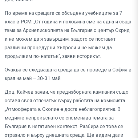
По време на срещата са обсъдени учебниците за 7
клас в РСМ. „От година и половина сме на една и съща
тема за Архиепископията на България с център Охрид
и не можем да я завършим, защото се поставят
различни процедурни въпроси и не можем да
продължим по-нататък“, заяви историкът.
Очаква се следващата среща да се проведе в София в
края на май – 30-31 май.
Доц. Кайчев заяви, че предизборната кампания също
оставя своя отпечатък върху работата на комисията.
„Атмосферата в Скопие е доста неблагоприятна. В
медиите непрекъснато се споменава темата за
България в негативен контекст. Разбира се това се
отразило и върху днешната среща. Ще видим дали