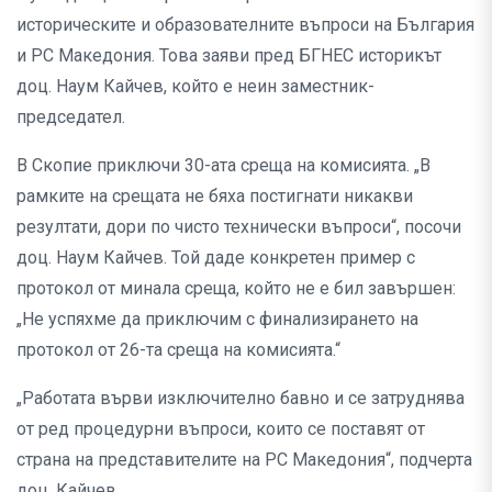
историческите и образователните въпроси на България
и РС Македония. Това заяви пред БГНЕС историкът
доц. Наум Кайчев, който е неин заместник-
председател.
В Скопие приключи 30-ата среща на комисията. „В
рамките на срещата не бяха постигнати никакви
резултати, дори по чисто технически въпроси“, посочи
доц. Наум Кайчев. Той даде конкретен пример с
протокол от минала среща, който не е бил завършен:
„Не успяхме да приключим с финализирането на
протокол от 26-та среща на комисията.“
„Работата върви изключително бавно и се затруднява
от ред процедурни въпроси, които се поставят от
страна на представителите на РС Македония“, подчерта
доц. Кайчев.