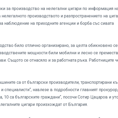
ики за производство на нелегални цигари по информация н
а нелегалното производството и разпространението на циг
за наблюдение на приходните агенции и борба със сивата
водство било отлично организирано, за целта обикновено се
изводствените мощности били мобилни и лесно се премест
ви. Същото се отнасяло и за работната ръка. Работниците ч
ашините са от български производители, транспортирани к
 и специалисти“, навлезе в подробности главният прокурор
а, 10 са българските граждани“, посочи Сотир Цацаров и уто
нелегалните цигари произхождат от България.