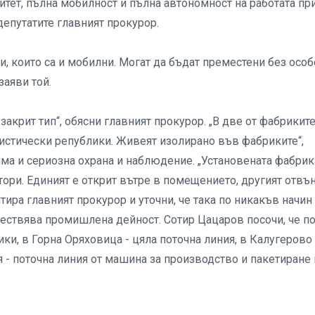
тет, пълна мобилност и пълна автономност на работата пр
депутатите главният прокурор.
, които са и мобилни. Могат да бъдат преместени без осо
заяви той.
закрит тип“, обясни главният прокурор. „В две от фабриките
истически републики. Живеят изолирано във фабриките“,
ма и сериозна охрана и наблюдение. „Установената фабрик
ори. Единият е открит вътре в помещението, другият отвън
тира главният прокурор и уточни, че така по никакъв начин
ествява промишлена дейност. Сотир Цацаров посочи, че п
ки, в Горна Оряховица - цяла поточна линия, в Калугерово 
 - поточна линия от машина за производство и пакетиране 