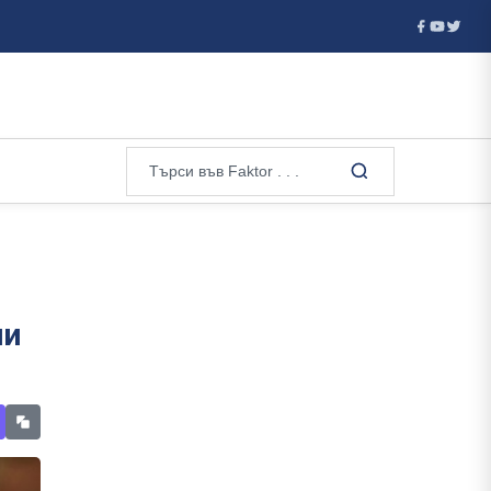
...
Мъск смята да построи най-голямата сграда в света - по-
ни