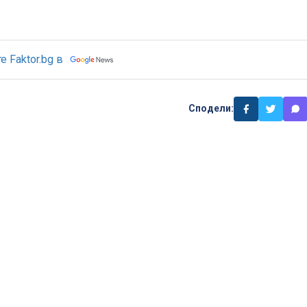
 Faktor.bg в
Сподели: