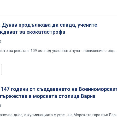
 Дунав продължава да спада, учените
ждават за екокатастрофа
6
ото на реката е 109 см. под условната нула - понижение с още 
 147 години от създаването на Военноморски
 тържества в морската столица Варна
6
апочва днес, а кулминацията е утре - на Морската гара във Вар