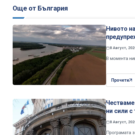
Още от България
Нивото на
предупре
8 Август, 202
В момента нив
Прочети
Честваме
ни сили с
8 Август, 202
Програмата з