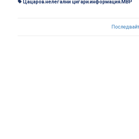
Цацаров
нелегални цигари
информация
МВР
,
,
,
Последвайте