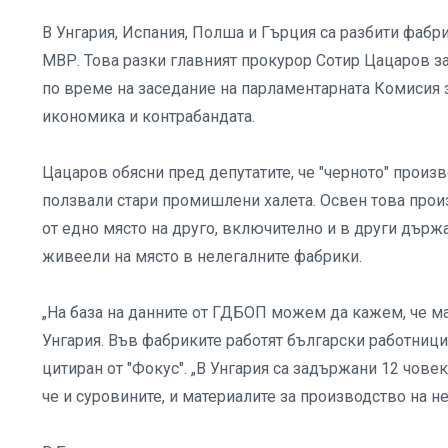
В Унгария, Испания, Полша и Гърция са разбити фабр
МВР. Това разки главният прокурор Сотир Цацаров з
по време на заседание на парламентарната Комисия 
икономика и контрабандата.
Цацаров обясни пред депутатите, че "черното" произ
ползвали стари промишлени халета. Освен това про
от едно място на друго, включително и в други държа
живеели на място в нелегалните фабрики.
„На база на данните от ГДБОП можем да кажем, че м
Унгария. Във фабриките работят български работници
цитиран от "Фокус". „В Унгария са задържани 12 човек
че и суровините, и материалите за производство на 