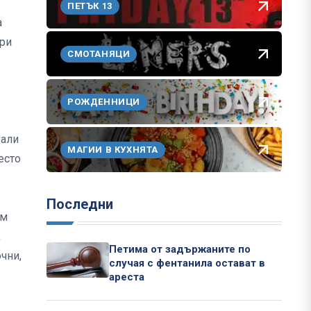
ПЕТЪК 13
а
ари
СМОТАНЯЦИ
РОЖДЕННИЦИ
вали
МАГИИ В КУХНЯТА
есто
Последни
ъм
,
Петима от задържаните по
чни,
случая с фентанила остават в
ареста