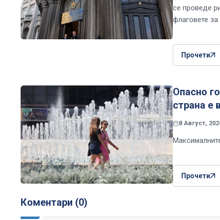
се проведе р
флаговете за
Прочети
Опасно г
страна е 
8 Август, 202
Максималните
Прочети
Коментари (0)