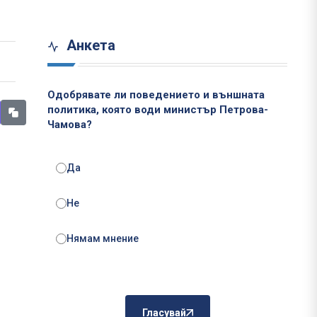
Анкета
Одобрявате ли поведението и външната
политика, която води министър Петрова-
Чамова?
Да
Не
Нямам мнение
Гласувай