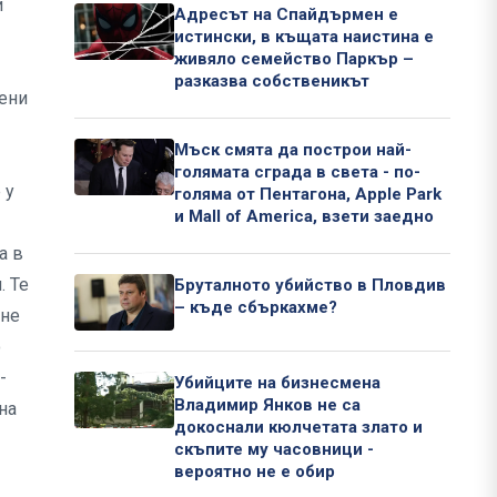
и
Адресът на Спайдърмен е
истински, в къщата наистина е
живяло семейство Паркър –
разказва собственикът
бени
Мъск смята да построи най-
голямата сграда в света - по-
 у
голяма от Пентагона, Apple Park
и Mall of America, взети заедно
а в
. Те
Бруталното убийство в Пловдив
– къде сбъркахме?
 не
о
-
Убийците на бизнесмена
Владимир Янков не са
на
докоснали кюлчетата злато и
скъпите му часовници -
вероятно не е обир