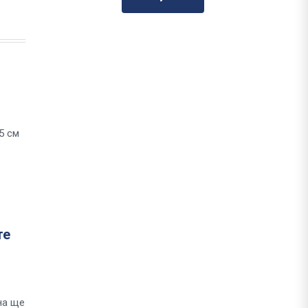
5 см
те
на ще