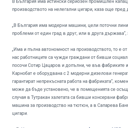
В България има истински сериозен промишлен капаци
производството на нелегални цигари, каза още пред 
„В България има модерни машини, цели поточни линии
проблеми от един град в друг, или в друга държава“, 
„Има и пълна автономност на производството, то е от 
нас работниците са чужди граждани от бивши социал
посочи Сотир Цацаров и допълни, че във фабриките и
Карнобат е оборудвана с 2 модерни дизелови генерат
гарантират непрекъсната работа на фабриката“, комен
може да бъде установено, че в помещенията се осъщ
случая в Тутракан халетата са бивши консервни фабри
машина за производство на тютюн, а в Сапарева Баня
цигари.