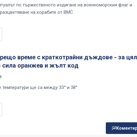
итуалът по тържественото издигане на военноморския флаг и
 разцветяване на корабите от ВМС
орещо време с краткотрайни дъждове - за ця
в сила оранжев и жълт код
6
 температури ще са между 33° и 38°
Коментир