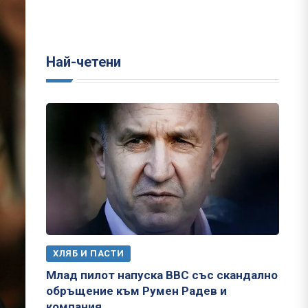
Най-четени
ХЛЯБ И ПАСТИ
Млад пилот напуска ВВС със скандално
обръщение към Румен Радев и
компания