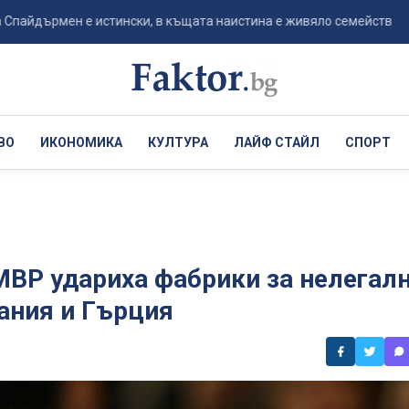
мен е истински, в къщата наистина е живяло семейство Паркър – 
ВО
ИКОНОМИКА
КУЛТУРА
ЛАЙФ СТАЙЛ
СПОРТ
МВР удариха фабрики за нелегал
пания и Гърция