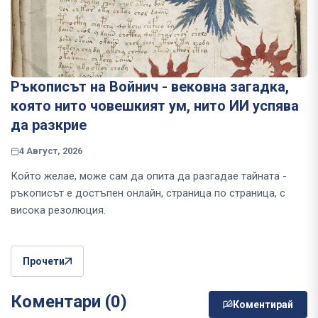
Ръкописът на Войнич - вековна загадка,
която нито човешкият ум, нито ИИ успява
да разкрие
4 Август, 2026
Който желае, може сам да опита да разгадае тайната -
ръкописът е достъпен онлайн, страница по страница, с
висока резолюция.
Прочети
Коментари (0)
Коментирай