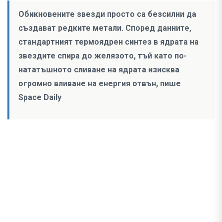
Обикновените звезди просто са безсилни да
създават редките метали. Според данните,
стандартният термоядрен синтез в ядрата на
звездите спира до желязото, тъй като по-
нататъшното сливане на ядрата изисква
огромно вливане на енергия отвън, пише
Space Daily