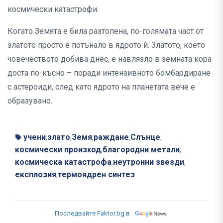
космически катастрофи.
Когато Земята е била разтопена, по-голямата част от
златото просто е потънало в ядрото ѝ. Златото, което
човечеството добива днес, е навлязло в земната кора
доста по-късно – поради интензивното бомбардиране
с астероиди, след като ядрото на планетата вече е
образувано.
учени
злато
Земя
раждане
Слънце
,
,
,
,
,
космически произход
благородни метали
,
,
космическа катастрофа
неутронни звезди
,
,
експлозия
термоядрен синтез
,
Последвайте Faktor.bg в