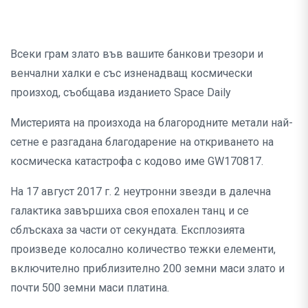
Всеки грам злато във вашите банкови трезори и
венчални халки е със изненадващ космически
произход, съобщава изданието Space Daily
Мистерията на произхода на благородните метали най-
сетне е разгадана благодарение на откриването на
космическа катастрофа с кодово име GW170817.
На 17 август 2017 г. 2 неутронни звезди в далечна
галактика завършиха своя епохален танц и се
сблъскаха за части от секундата. Експлозията
произведе колосално количество тежки елементи,
включително приблизително 200 земни маси злато и
почти 500 земни маси платина.