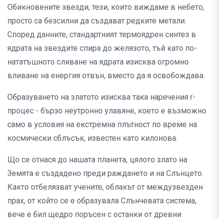
Обикновените звезди, тези, които виждаме в небето,
просто са безсилни да създават редките метали.
Според данните, стандартният термоядрен синтез в
ядрата на звездите спира до желязото, тъй като по-
нататъшното сливане на ядрата изисква огромно
вливане на енергия отвън, вместо да я освобождава.
Образуването на златото изисква така наречения r-
процес - бързо неутронно улавяне, което е възможно
само в условия на екстремна плътност по време на
космически сблъсък, известен като килонова.
Що се отнася до нашата планета, цялото злато на
Земята е създадено преди раждането и на Слънцето.
Както отбелязват учените, облакът от междузвезден
прах, от който се е образувала Слънчевата система,
вече е бил щедро поръсен с останки от древни