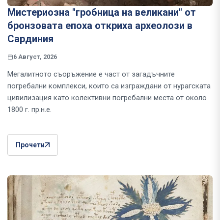
Мистериозна "гробница на великани" от
бронзовата епоха откриха археолози в
Сардиния
6 Август, 2026
Мегалитното съоръжение е част от загадъчните
погребални комплекси, които са изграждани от нурагската
цивилизация като колективни погребални места от около
1800 г. пр.н.е.
Прочети