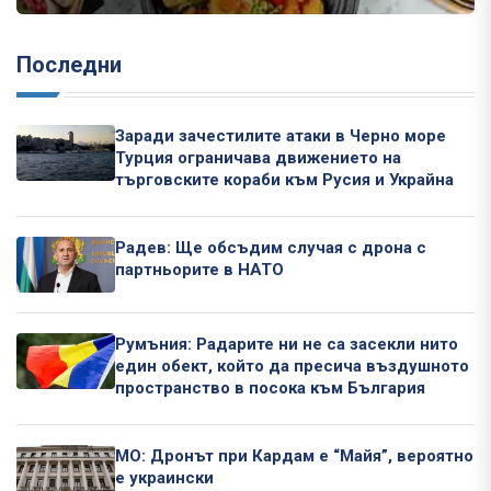
Последни
Заради зачестилите атаки в Черно море
Турция ограничава движението на
търговските кораби към Русия и Украйна
Радев: Ще обсъдим случая с дрона с
партньорите в НАТО
Румъния: Радарите ни не са засекли нито
един обект, който да пресича въздушното
пространство в посока към България
МО: Дронът при Кардам е “Майя”, вероятно
е украински