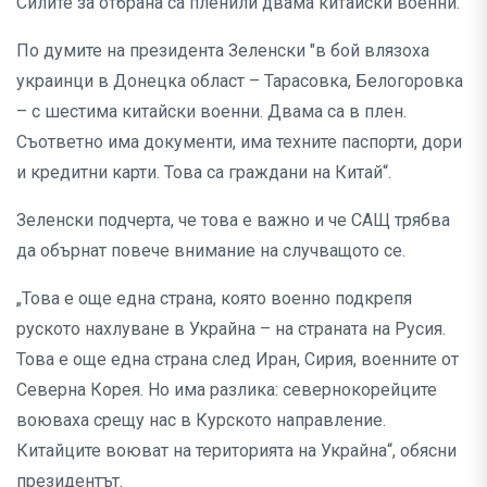
Силите за отбрана са пленили двама китайски военни.
По думите на президента Зеленски "в бой влязоха
украинци в Донецка област – Тарасовка, Белогоровка
– с шестима китайски военни. Двама са в плен.
Съответно има документи, има техните паспорти, дори
и кредитни карти. Това са граждани на Китай“.
Зеленски подчерта, че това е важно и че САЩ трябва
да обърнат повече внимание на случващото се.
„Това е още една страна, която военно подкрепя
руското нахлуване в Украйна – на страната на Русия.
Това е още една страна след Иран, Сирия, военните от
Северна Корея. Но има разлика: севернокорейците
воюваха срещу нас в Курското направление.
Китайците воюват на територията на Украйна“, обясни
президентът.