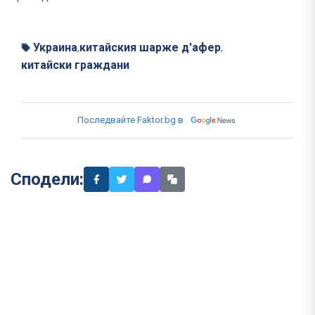
Украина
китайския шарже д'афер
,
,
китайски граждани
Последвайте Faktor.bg в
Сподели: