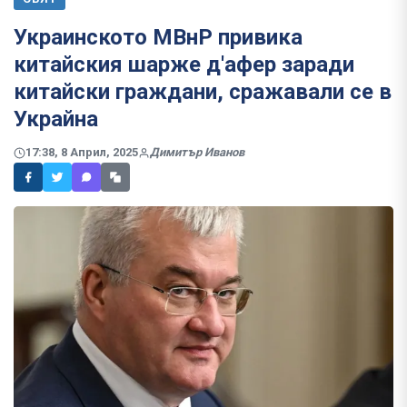
Украинското МВнР привика
китайския шарже д'афер заради
китайски граждани, сражавали се в
Украйна
17:38, 8 Април, 2025
Димитър Иванов