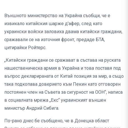
Външното министерство на Украйна съобщи, че е
извикало китайския шарже д'афер, след като
украински войски заловиха двама китайски граждани,
сражавали се на източния фронт, предаде БТА,
цитирайки Ройтерс.
„Китайски граждани се сражават в състава на руската
нашественическа армия в Украйна и това поставя под
въпрос декларираната от Китай позиция за мир, а също
така подкопава доверието към Пекин като отговорен
постоянен член на Съвета за сигурност на ООН“, написа
в социалната мрежа „Екс“ украинският външен
министър Андрий Сибига.
По-рано днес бе съобщено, че в Донецка област