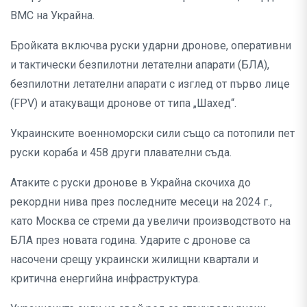
ВМС на Украйна.
Бройката включва руски ударни дронове, оперативни
и тактически безпилотни летателни апарати (БЛА),
безпилотни летателни апарати с изглед от първо лице
(FPV) и атакуващи дронове от типа „Шахед“.
Украинските военноморски сили също са потопили пет
руски кораба и 458 други плавателни съда.
Атаките с руски дронове в Украйна скочиха до
рекордни нива през последните месеци на 2024 г.,
като Москва се стреми да увеличи производството на
БЛА през новата година. Ударите с дронове са
насочени срещу украински жилищни квартали и
критична енергийна инфраструктура.