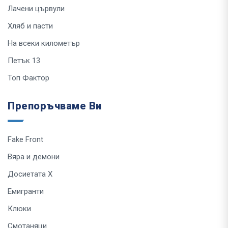
Лачени цървули
Хляб и пасти
На всеки километър
Петък 13
Топ Фактор
Препоръчваме Ви
Fake Front
Вяра и демони
Досиетата Х
Емигранти
Клюки
Смотаняци