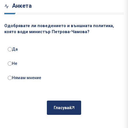
Анкета
Одобрявате ли поведението и външната политика,
която води министър Петрова-Чамова?
Да
Не
Нямам мнение
Гласувай