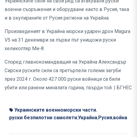
Украинските сили на свой ред са атакували руски
военни съоръжения и оборудване както в Русия, така
и в окупираните от Русия региони на Украйна.
Произведеният в Украйна морски ударен дрон Magura
V5 на 31 декември за първи път унищожи руски
хеликоптер Ми-8.
Според главнокомандващия на Украйна Александър
Сирски руските сили са претърпели големи загуби
през 2024 г. Около 427 000 руски войници са били
убити или ранени миналата година, твърди той. | БГНЕС
Украинските военноморски части
,
руски безпилотни самолети
Украйна
Русия
война
,
,
,