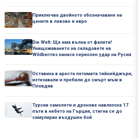
Приключва двойното обозначаване на
цените в левове и евро
Die Welt: Ще има вълна от фалити!
Унищожаването на складовете на
Wildberries нанася сериозен удар на Русия
Оставиха в ареста петимата тийнейджъри,
изтезавали и пребили до смърт мъж в
Пловдив
Турски самолети и дронове навлязоха 17
пъти в небето на Гърция, стигна се до
симулиран въздушен бой