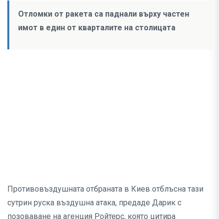
Отломки от ракета са паднали върху частен
имот в един от кварталите на столицата
Противовъздушната отбраната в Киев отблъсна тази
сутрин руска въздушна атака, предаде Дарик с
позоваване на агенция Ройтерс, която цитира