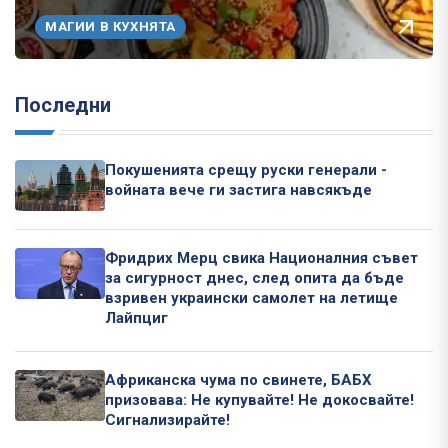
МАГИИ В КУХНЯТА
Последни
Покушенията срещу руски генерали -
войната вече ги застига навсякъде
Фридрих Мерц свика Националния съвет
за сигурност днес, след опита да бъде
взривен украински самолет на летище
Лайпциг
Африканска чума по свинете, БАБХ
призовава: Не купувайте! Не докосвайте!
Сигнализирайте!