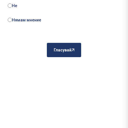
Не
Нямам мнение
Гласувай