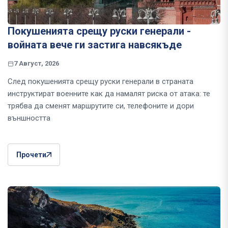
Покушенията срещу руски генерали -
войната вече ги застига навсякъде
7 Август, 2026
След покушенията срещу руски генерали в страната
инструктират военните как да намалят риска от атака: те
трябва да сменят маршрутите си, телефоните и дори
външността
Прочети