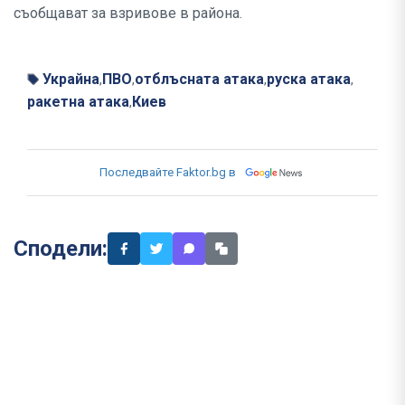
съобщават за взривове в района.
Украйна
ПВО
отблъсната атака
руска атака
,
,
,
,
ракетна атака
Киев
,
Последвайте Faktor.bg в
Сподели: