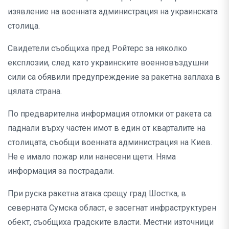
изявление на военната администрация на украинската
столица.
Свидетели съобщиха пред Ройтерс за няколко
експлозии, след като украинските военновъздушни
сили са обявили предупреждение за ракетна заплаха в
цялата страна.
По предварителна информация отломки от ракета са
паднали върху частен имот в един от кварталите на
столицата, съобщи военната администрация на Киев.
Не е имало пожар или нанесени щети. Няма
информация за пострадали.
При руска ракетна атака срещу град Шостка, в
северната Сумска област, е засегнат инфраструктурен
обект, съобщиха градските власти. Местни източници