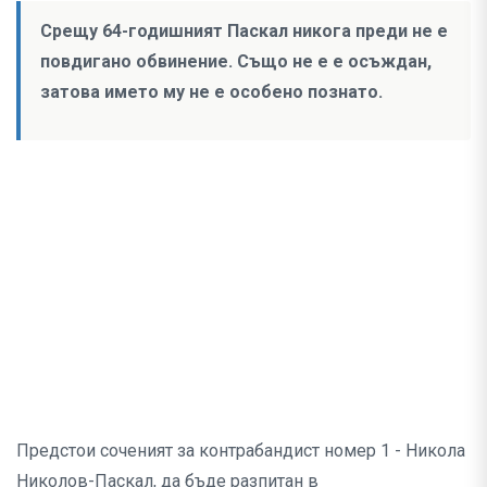
Срещу 64-годишният Паскал никога преди не е
повдигано обвинение. Също не е е осъждан,
затова името му не е особено познато.
Предстои соченият за контрабандист номер 1 - Никола
Николов-Паскал, да бъде разпитан в