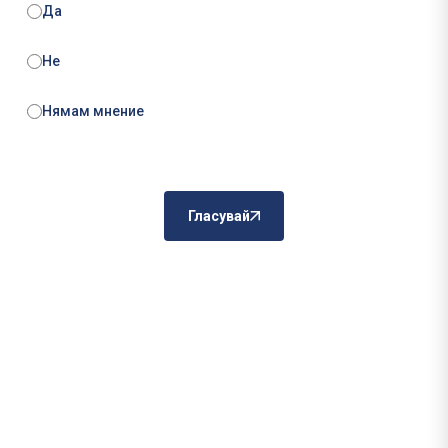
Да
Не
Нямам мнение
Гласувай