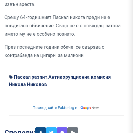
извън ареста.
Срещу 64-годишният Паскал никога преди не е
повдигано обвинение. Също не е е осъждан, затова
името му не е особено познато.
През последните години обаче се свързва с
контрабанда на цигари за милиони.
Паскал
разпит
Антикорупционна комисия
,
,
,
Никола Николов
Последвайте Faktor.bg в
Сподели: