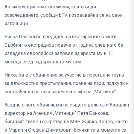
Антикорупционната комисия, която води
разследването, съобщи bTV, позовавайки се на свои
източници.
Вчера Паскал бе предаден на българските власти.
Сърбия го екстрадира повече от година след като бе
издадена европейска заповед за ареста му и 11
месеца след задържането му там.
Николов е с обвинение за участие в престъпна група
за длъжностни престъпления, пране на пари, подкупи и
контрабанда по така наречената афера „Митници“.
Заедно с него обвиняеми по същото дело са и бившият
директор на Агенция „Митници“ Петя Банкова,
бившият главен секретар на МВР Живко Коцев, както
и Марин и Стефан Димитрови. Всички те в момента са