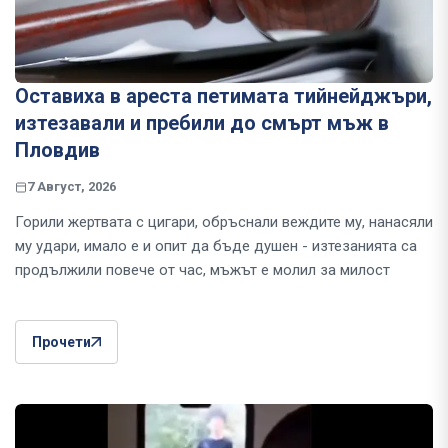
Оставиха в ареста петимата тийнейджъри,
изтезавали и пребили до смърт мъж в
Пловдив
7 Август, 2026
Горили жертвата с цигари, обръснали веждите му, нанасяли
му удари, имало е и опит да бъде душен - изтезанията са
продължили повече от час, мъжът е молил за милост
Прочети