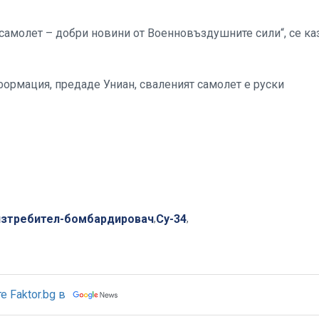
амолет – добри новини от Военновъздушните сили“, се ка
ормация, предаде Униан, сваленият самолет е руски
изтребител-бомбардировач
Су-34
,
,
 Faktor.bg в