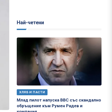
Най-четени
ХЛЯБ И ПАСТИ
Млад пилот напуска ВВС със скандално
обръщение към Румен Радев и
компания