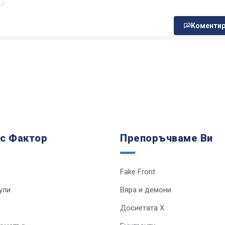
Коментир
 с Фактор
Препоръчваме Ви
Fake Front
ули
Вяра и демони
Досиетата Х