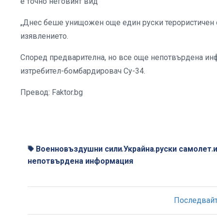
е точно неговият вид
„Днес беше унищожен още един руски терористичен с
изявлението.
Според предварителна, но все още непотвърдена инф
изтребител-бомбардировач Су-34.
Превод: Faktor.bg
Военновъздушни сили
Украйна
руски самолет
,
,
,
непотвърдена информация
Последвайте