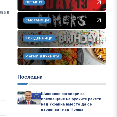
ПЕТЪК 13
зва в
СМОТАНЯЦИ
РОЖДЕННИЦИ
МАГИИ В КУХНЯТА
Последни
Шикорски заговори за
прехващане на руските ракети
над Украйна вместо да се
взривяват над Полша