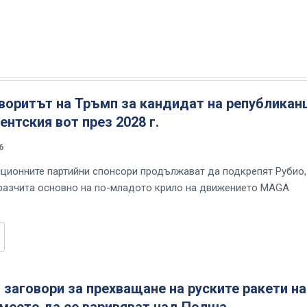
воритът на Тръмп за кандидат на републикан
ентския вот през 2028 г.
6
иционните партийни спонсори продължават да подкрепят Рубио,
разчита основно на по-младото крило на движението MAGA
заговори за прехващане на руските ракети н
вместо да се взривяват над Полша