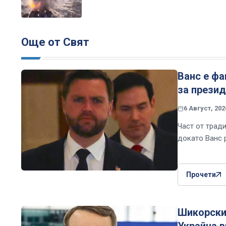
Още от Свят
Ванс е фа
за презид
6 Август, 202
Част от трад
докато Ванс 
Прочети
Шикорски 
Украйна 