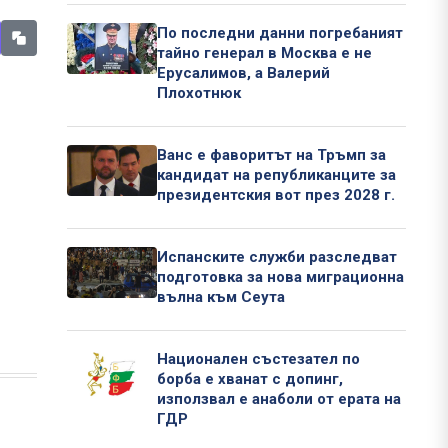
По последни данни погребаният
тайно генерал в Москва е не
Ерусалимов, а Валерий
Плохотнюк
Ванс е фаворитът на Тръмп за
кандидат на републиканците за
президентския вот през 2028 г.
Испанските служби разследват
подготовка за нова миграционна
вълна към Сеута
Национален състезател по
борба е хванат с допинг,
използвал е анаболи от ерата на
ГДР