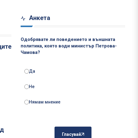
Анкета
Одобрявате ли поведението и външната
ците
политика, която води министър Петрова-
Чамова?
Да
Не
Нямам мнение
ад
Гласувай