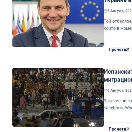
6 Август, 202
Той отбеляза
които в момен
Прочети
Испански
миграцио
6 Август, 202
Заключението
Facebook, Wh
Прочети