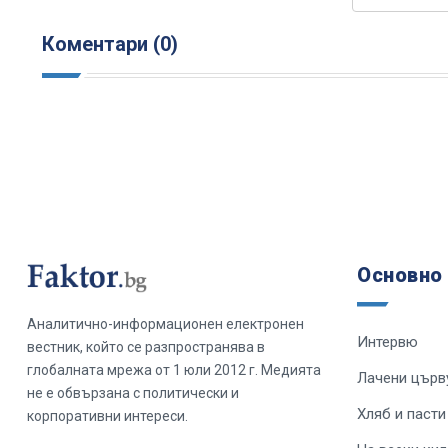
Коментари (0)
Основно
Аналитично-информационен електронен
Интервю
вестник, който се разпространява в
глобалната мрежа от 1 юли 2012 г. Медията
Лачени църв
не е обвързана с политически и
Хляб и пасти
корпоративни интереси.