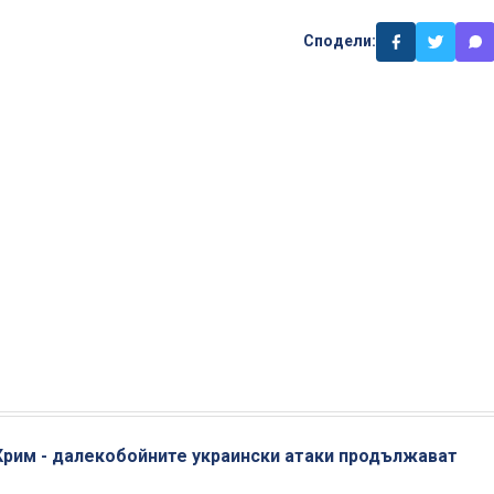
Сподели:
 Крим - далекобойните украински атаки продължават