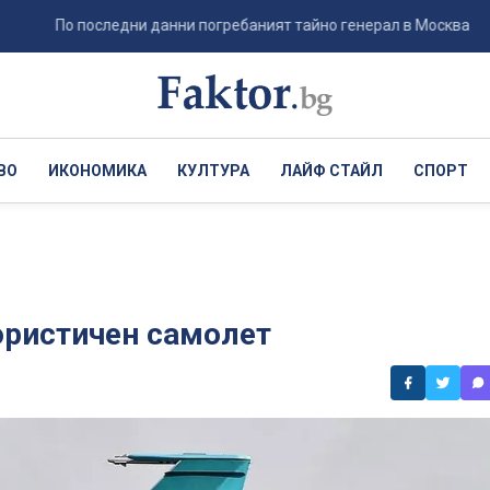
По последни данни погребаният тайно генерал в Москва е не Ерусал
ВО
ИКОНОМИКА
КУЛТУРА
ЛАЙФ СТАЙЛ
СПОРТ
ористичен самолет