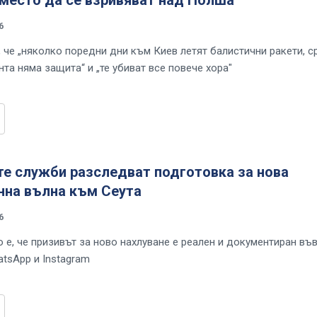
6
, че „няколко поредни дни към Киев летят балистични ракети, 
та няма защита“ и „те убиват все повече хора"
те служби разследват подготовка за нова
нна вълна към Сеута
6
 е, че призивът за ново нахлуване е реален и документиран въ
atsApp и Instagram