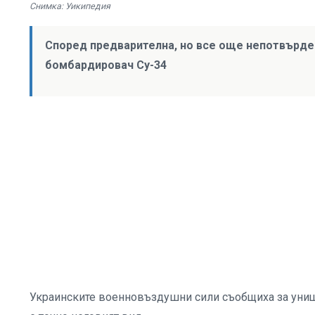
Снимка: Уикипедия
Според предварителна, но все още непотвърде
бомбардировач Су-34
Украинските военновъздушни сили съобщиха за унищо