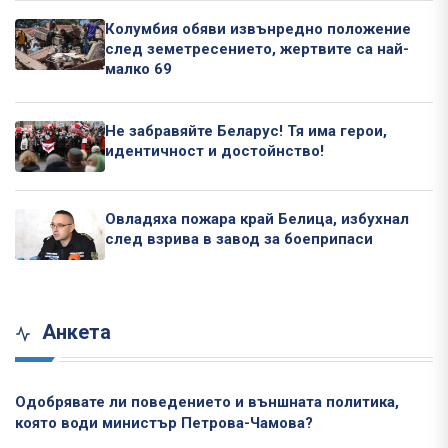
Колумбия обяви извънредно положение
след земетресението, жертвите са най-
малко 69
Не забравяйте Беларус! Тя има герои,
идентичност и достойнство!
Овладяха пожара край Белица, избухнал
след взрива в завод за боеприпаси
Анкета
Одобрявате ли поведението и външната политика,
която води министър Петрова-Чамова?