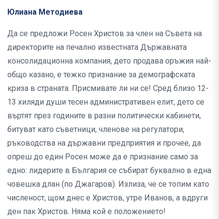
Юлиана Методиева
Да се предложи Росен Христов за член на Съвета на
директорите на печално известната Държавната
консолидационна компания, дето продава оръжия най-
общо казано, е тежко признание за демографската
криза в страната. Присмивате ли ни се! Сред близо 12-
13 хиляди души тесен административен елит, дето се
въртят през годините в разни политически кабинети,
битуват като съветници, членове на регулатори,
ръководства на държавни предприятия и прочее, да
опрeш до един Росен може да е признание само за
едно: лидерите в България се събират буквално в една
човешка длан (по Джагаров). Излиза, че се топим като
численост, щом днес е Христов, утре Иванов, а вдруги
ден пак Христов. Няма кой е положението!