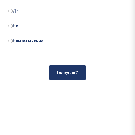
Да
Не
Нямам мнение
Гласувай