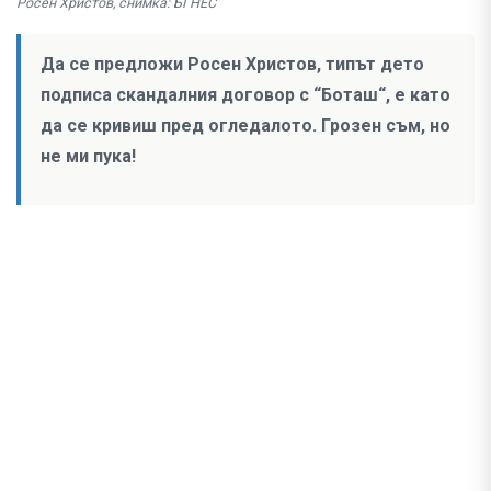
Росен Христов, снимка: БГНЕС
Да се предложи Росен Христов, типът дето
подписа скандалния договор с “Боташ“, е като
да се кривиш пред огледалото. Грозен съм, но
не ми пука!