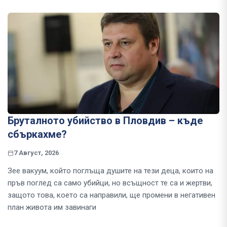
Бруталното убийство в Пловдив – къде
сбъркахме?
7 Август, 2026
Зее вакуум, който поглъща душите на тези деца, които на
пръв поглед са само убийци, но всъщност те са и жертви,
защото това, което са направили, ще промени в негативен
план живота им завинаги