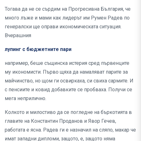
Тогава да не се сърдим на Прогресивна България, че
много лъже и мами как лидерът им Румен Радев по
генералски ще оправи икономическата ситуация.
Вчерашния
лупинг с бюджетните пари
например, беше същинска истерия сред първенците
му икономисти. Първо щяха да намаляват парите за
майчинство, но щом ги освиркаха, си свиха сармите. И
с пенсиите и ковид добавките се пробваха. Получи се
мега неприлично.
Колкото и милостиво да се погледне на бъркотията в
главите на Константин Проданов и Явор Гечев,
работата е ясна. Радев ги е назначил на сляпо, макар че
имат западни дипломи, защото, е, защото няма