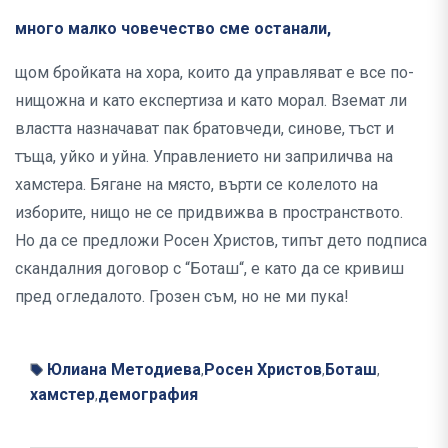
много малко човечество сме останали,
щом бройката на хора, които да управляват е все по-
нищожна и като експертиза и като морал. Вземат ли
властта назначават пак братовчеди, синове, тъст и
тъща, уйко и уйна. Управлението ни заприличва на
хамстера. Бягане на място, върти се колелото на
изборите, нищо не се придвижва в пространството.
Но да се предложи Росен Христов, типът дето подписа
скандалния договор с “Боташ“, е като да се кривиш
пред огледалото. Грозен съм, но не ми пука!
Юлиана Методиева
Росен Христов
Боташ
,
,
,
хамстер
демография
,