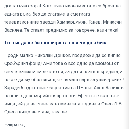
достатъчно хора! Като цяло икономистите се броят на
едната ръка, без да слагаме в сметката
телевизионните звезди Хампарцумян, Ганев, Минасян,
Василев. Те стават предимно за говорене, нали така!
То пък да не би опозицията повече да я бива.
Преди малко Николай Денков предложи да се пипне
Сребърния фонд! Ами това е все едно да вземеш от
спестяванията на детето си, за да си платиш кредита, а
после да му обясняваш, че нямаш пари за университет!
Заради бюджетните бъркотии на ПБ пък Асен Василев
плаши с декемврийски протести. Ефектът е като във
вица „ей да не стане като миналата година в Одеса“! В
Одеса нищо не стана, така де.
Накратко,