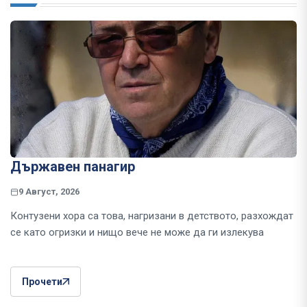
Държавен панагир
9 Август, 2026
Контузени хора са това, нагризани в детството, разхождат
се като огризки и нищо вече не може да ги излекува
Прочети