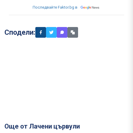
Последвайте Faktor.bg в
Сподели:
Още от Лачени цървули