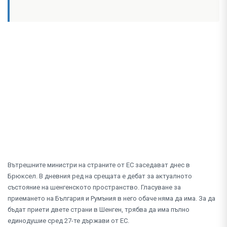
Вътрешните министри на страните от ЕС заседават днес в
Брюксел. В дневния ред на срещата е дебат за актуалното
състояние на шенгенското пространство. Гласуване за
приемането на България и Румъния в него обаче няма да има. За да
бъдат приети двете страни в Шенген, трябва да има пълно
единодушие сред 27-те държави от ЕС.