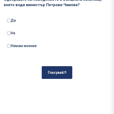
която води министър Петрова-Чамова?
Да
Не
Нямам мнение
Гласувай