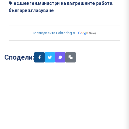
ес
шенген
министри на вътрешните работи
,
,
,
българия
гласуване
,
Последвайте Faktor.bg в
Сподели: