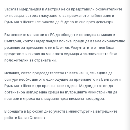
Засега Нидерландия и Австрия не са представили окончателните
си позиции, затова гласуването за приемането на България и
Румъния в Шенген се очаква да бъде по-късно през декември.
Вътрешните министри от ЕС да обсъдят и последната мисия в
България, която Нидерландия поиска, преди да вземе окончателно
решение за приемането ни в Шенген. Резултатите от нея бяха
представени в края на миналата седмица и заключенията бяха
положителни за страната ни.
Испания, която председателства Съвета на ЕС, се надява да
осигури необходимото единодушие за приемането на България и
Румъния в Шенген до края на тази година. Мадрид е готов да
организира извънредна среща на вътрешните министри или да
постави въпроса на гласуване чрез писмена процедура.
В срещата в Брюксел днес участва министърът на вътрешните
работи Калин Стоянов.