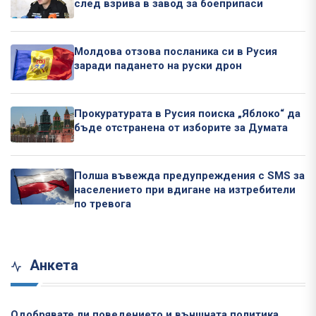
след взрива в завод за боеприпаси
Молдова отзова посланика си в Русия
заради падането на руски дрон
Прокуратурата в Русия поиска „Яблоко“ да
бъде отстранена от изборите за Думата
Полша въвежда предупреждения с SMS за
населението при вдигане на изтребители
по тревога
Анкета
Одобрявате ли поведението и външната политика,