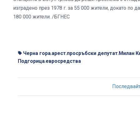
изградено през 1978 г. за 55 000 жители, докато по 
180 000 жители. /БГНЕС
Черна гора
арест
просръбски депутат
Милан К
,
,
,
Подгорица
евросредства
,
Последвайте