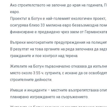
Ако строителството не започне до края на годината,
евро.
Проектът в Ботун е най-големият екологичен проект,
осигурява близо 33 милиона евро безвъзмездна пом
финансиране е предвидено чрез заем от Германската 
Въпреки многократните предупреждения на полицията 
В резултат на това органите на реда започнаха да за
гражданите и пое контрол над терена.
Жителите на Ботун първоначално отказаха да изпълня
място около 3:55 ч. сутринта, с искане да се освобод
строителните дейности.
Имаше и инциденти – местните възпрепятстваха опити
планирано изграждането на съоръжението.