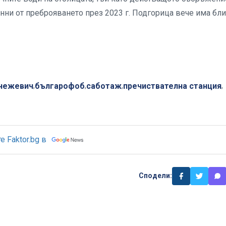
данни от преброяването през 2023 г. Подгорица вече има бл
нежевич
българофоб
саботаж
пречиствателна станция
,
,
,
,
 Faktor.bg в
Сподели: