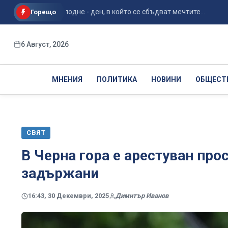
жение Господне - ден, в който се сбъдват мечтите...
Четвъ
Горещо
6 Август, 2026
МНЕНИЯ
ПОЛИТИКА
НОВИНИ
ОБЩЕСТ
СВЯТ
В Черна гора е арестуван про
задържани
16:43, 30 Декември, 2025
Димитър Иванов