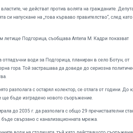
властите, че действат против волята на гражданите. Депут
та си напускане на „това кърваво правителство“, след като
към летище Подгорица, съобщава Antena M. Кадри показват
 отпадъчни води за Подгорица, планиран в село Ботун, от
рна гора. Той застрашава да доведе до сериозна политиче
ва.
то разполага с остарял колектор, се отлага от години. До 
ъде ще бъде изградено новото съоръжение.
ирала до 2035 г. да разполага с общо 29 пречиствателни ст
да бъде свързано с канализационната мрежа.
чните води на столицата, тъй като действащото съоръжени