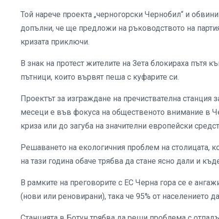
Той нарече проекта „черногорски Чернобил“ и обвини 
допълни, че ще предложи на ръководството на партия
кризата приключи.
В знак на протест жителите на Зета блокираха пътя 
пътници, които вървят пеша с куфарите си.
Проектът за изграждане на пречиствателна станция за
месеци е във фокуса на общественото внимание в Че
криза или до загуба на значителни европейски средст
Решаването на екологичния проблем на столицата, коя
на тази година обаче трябва да стане ясно дали и к
В рамките на преговорите с ЕС Черна гора се е ангаж
(нови или реновирани), така че 95% от населението 
Станцията в Ботун трябва да реши проблема с отпадъ