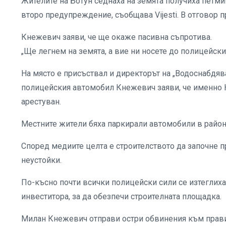
Жителите на Ботун седнаха на земята получиха петм
второ предупреждение, съобщава Vijesti. В отговор пр
Кнежевич заяви, че ще окаже пасивна съпротива.
„Ще легнем на земята, а вие ни носете до полицейскит
На място е присъствал и директорът на „Водоснабдя
полицейския автомобил Кнежевич заяви, че именно 
арестуван.
Местните жители бяха паркирали автомобили в район
Според медиите целта е строителството да започне пр
неустойки.
По-късно почти всички полицейски сили се изтеглиха, 
инвеститора, за да обезпечи строителната площадка.
Милан Кнежевич отправи остри обвинения към прави