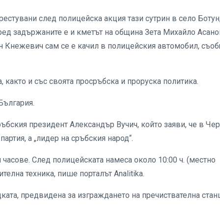
рестувани след полицейска акция тази сутрин в село Ботун
ред задържаните е и кметът на община Зета Михайло Асано
н Кнежевич сам се е качил в полицейския автомобил, съо
 както и със своята просръбска и проруска политика.
България.
ъбския президент Александър Вучич, който заяви, че в Че
партия, а „лидер на сръбския народ“.
 часове. След полицейската намеса около 10:00 ч. (местно
телна техника, пише порталът Analitika.
ката, предвидена за изграждането на пречиствателна стан