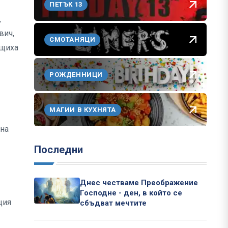
ПЕТЪК 13
,
вич,
СМОТАНЯЦИ
бщиха
РОЖДЕННИЦИ
МАГИИ В КУХНЯТА
рна
Последни
Днес честваме Преображение
Господне - ден, в който се
ция
сбъдват мечтите