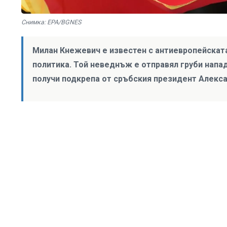
Снимка: EPA/BGNES
Милан Кнежевич е известен с антиевропейската
политика. Той неведнъж е отправял груби напа
получи подкрепа от сръбския президент Алекса