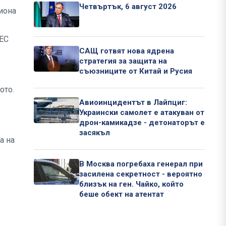
Четвъртък, 6 август 2026
иона
 ЕС
САЩ готвят нова ядрена
стратегия за защита на
съюзниците от Китай и Русия
ото.
Авиоинцидентът в Лайпциг:
Украински самолет е атакуван от
дрон-камикадзе - детонаторът е
засякъл
а на
В Москва погребаха генерал при
засилена секретност - вероятно
близък на ген. Чайко, който
беше обект на атентат