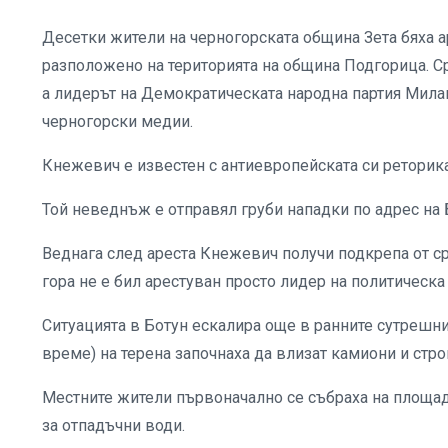
Десетки жители на черногорската община Зета бяха а
разположено на територията на община Подгорица. С
а лидерът на Демократическата народна партия Мила
черногорски медии.
Кнежевич е известен с антиевропейската си реторика,
Той неведнъж е отправял груби нападки по адрес на 
Веднага след ареста Кнежевич получи подкрепа от ср
гора не е бил арестуван просто лидер на политическа 
Ситуацията в Ботун ескалира още в ранните сутрешни
време) на терена започнаха да влизат камиони и строи
Местните жители първоначално се събраха на площад
за отпадъчни води.