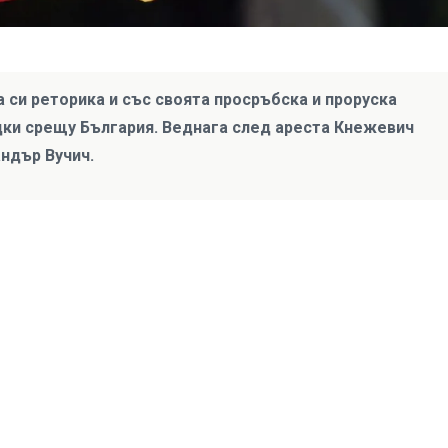
 си реторика и със своята просръбска и проруска
дки срещу България. Веднага след ареста Кнежевич
ндър Вучич.