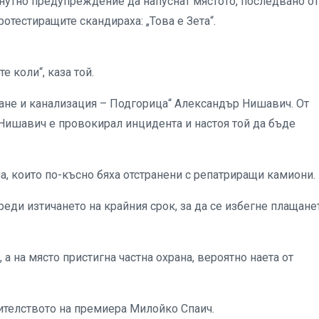
инутно предупреждение да напуснат мястото, последвано от
отестиращите скандираха: „Това е Зета“.
е коли“, каза той.
ване и канализация – Подгорица“ Александър Нишавич. От
Нишавич е провокирал инцидента и настоя той да бъде
а, които по-късно бяха отстранени с репатриращи камиони.
еди изтичането на крайния срок, за да се избегне плащане
а на място пристигна частна охрана, вероятно наета от
телството на премиера Милойко Спаич.