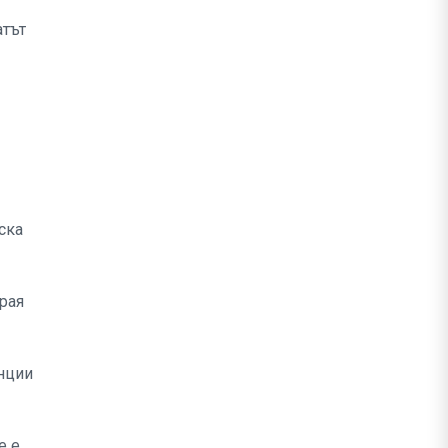
атът
ска
края
анции
е е