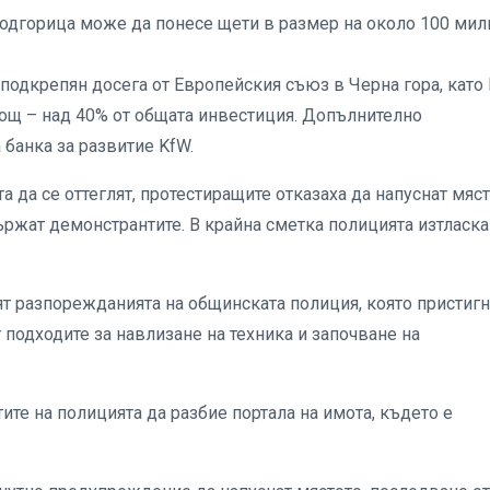
 Подгорица може да понесе щети в размер на около 100 мил
 подкрепян досега от Европейския съюз в Черна гора, като
ощ – над 40% от общата инвестиция. Допълнително
банка за развитие KfW.
да се оттеглят, протестиращите отказаха да напуснат мяст
държат демонстрантите. В крайна сметка полицията изтласка
т разпорежданията на общинската полиция, която пристигн
ят подходите за навлизане на техника и започване на
те на полицията да разбие портала на имота, където е