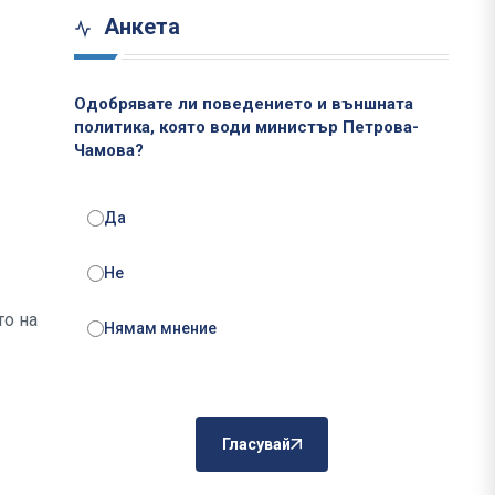
Анкета
Одобрявате ли поведението и външната
политика, която води министър Петрова-
Чамова?
Да
Не
то на
Нямам мнение
Гласувай