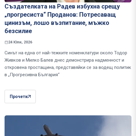
Създателката на Радев избухна срещу
„прогресиста“ Проданов: Потресаващ
цинизъм, лошо възпитание, мъжко
безсилие
24 Юли, 2026
Синът на една от най-тежките номенклатури около Тодор
Живков и Милко Балев днес демонстрира надменност и
откровена простащина, представяйки се за водещ политик
в „Прогресивна България“
Прочети