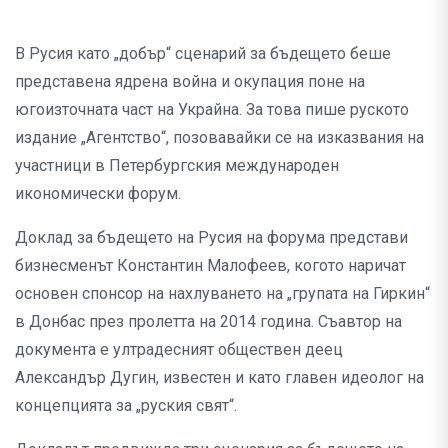
В Русия като „добър“ сценарий за бъдещето беше
представена ядрена война и окупация поне на
югоизточната част на Украйна. За това пише руското
издание „Агентство“, позовавайки се на изказвания на
участници в Петербургския международен
икономически форум.
Доклад за бъдещето на Русия на форума представи
бизнесменът Константин Малофеев, когото наричат
основен спонсор на нахлуването на „групата на Гиркин“
в Донбас през пролетта на 2014 година. Съавтор на
документа е ултрадесният обществен деец
Александър Дугин, известен и като главен идеолог на
концепцията за „руския свят“.