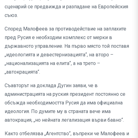
сценарий се предвижда и разпадане на Европейския
съюз.
Според Малофеев за противодействие на заплахите
пред Русия е необходим комплекс от мерки в
държавното управление. На първо място той поставя
„идеологията и девестернизацията“, на второ –
„национализацията на елита“, а на трето –
„автокрацията“.
Съавторът на доклада Дугин заяви, че в
администрацията на руския президент постоянно се
обсъжда необходимостта Русия да има официална
идеология. По думите му в страната вече има
автокрация, „но нейната легализация върви бавно“.
Както отбелязва „Агентство“, въпреки че Малофеев и