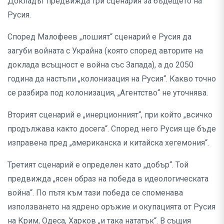
Докладът предвижда три сценария за бъдещето на
Русия.
Според Малофеев „лошият“ сценарий е Русия да
загуби войната с Украйна (която според авторите на
доклада всъщност е война със Запада), а до 2050
година да настъпи „колонизация на Русия“. Какво точно
се разбира под колонизация, „Агентство“ не уточнява.
Вторият сценарий е „инерционният“, при който „всичко
продължава както досега“. Според него Русия ще бъде
изправена пред „американска и китайска хегемония“.
Третият сценарий е определен като „добър“. Той
предвижда „ясен образ на победа в идеологическата
война“. По пътя към тази победа се споменава
използването на ядрено оръжие и окупацията от Русия
на Крим, Одеса, Харков „и така нататък“. В същия