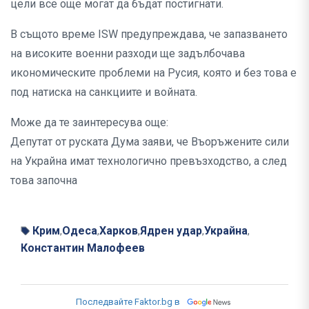
цели все още могат да бъдат постигнати.
В същото време ISW предупреждава, че запазването
на високите военни разходи ще задълбочава
икономическите проблеми на Русия, която и без това е
под натиска на санкциите и войната.
Може да те заинтересува още:
Депутат от руската Дума заяви, че Въоръжените сили
на Украйна имат технологично превъзходство, а след
това започна
Крим
Одеса
Харков
Ядрен удар
Украйна
,
,
,
,
,
Константин Малофеев
Последвайте Faktor.bg в