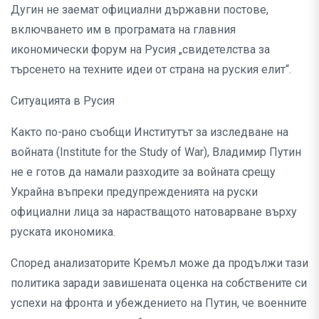
Дугин не заемат официални държавни постове,
включването им в програмата на главния
икономически форум на Русия „свидетелства за
търсенето на техните идеи от страна на руския елит“.
Ситуацията в Русия
Както по-рано съобщи Институтът за изследване на
войната (Institute for the Study of War), Владимир Путин
не е готов да намали разходите за войната срещу
Украйна въпреки предупрежденията на руски
официални лица за нарастващото натоварване върху
руската икономика.
Според анализаторите Кремъл може да продължи тази
политика заради завишената оценка на собствените си
успехи на фронта и убеждението на Путин, че военните