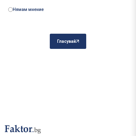
Нямам мнение
Гласувай