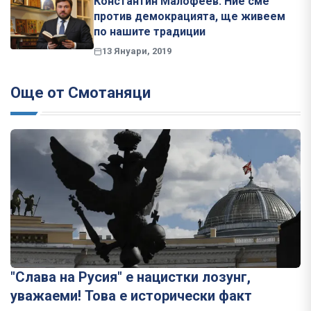
Константин Малофеев: Ние сме
против демокрацията, ще живеем
по нашите традиции
13 Януари, 2019
Още от Смотаняци
"Слава на Русия" е нацистки лозунг,
уважаеми! Това е исторически факт