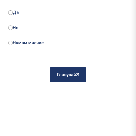
Да
Не
Нямам мнение
Гласувай