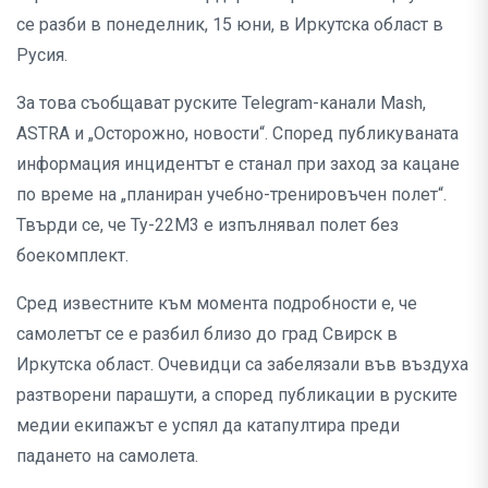
се разби в понеделник, 15 юни, в Иркутска област в
Русия.
За това съобщават руските Telegram-канали Mash,
ASTRA и „Осторожно, новости“. Според публикуваната
информация инцидентът е станал при заход за кацане
по време на „планиран учебно-тренировъчен полет“.
Твърди се, че Ту-22М3 е изпълнявал полет без
боекомплект.
Сред известните към момента подробности е, че
самолетът се е разбил близо до град Свирск в
Иркутска област. Очевидци са забелязали във въздуха
разтворени парашути, а според публикации в руските
медии екипажът е успял да катапултира преди
падането на самолета.