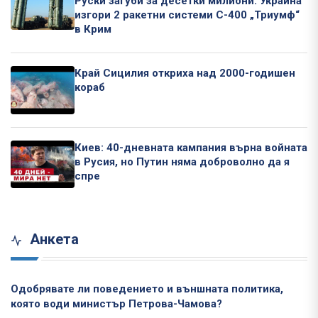
Руски загуби за десетки милиони: Украйна
изгори 2 ракетни системи С-400 „Триумф“
в Крим
Край Сицилия откриха над 2000-годишен
кораб
Киев: 40-дневната кампания върна войната
в Русия, но Путин няма доброволно да я
спре
Анкета
Одобрявате ли поведението и външната политика,
която води министър Петрова-Чамова?