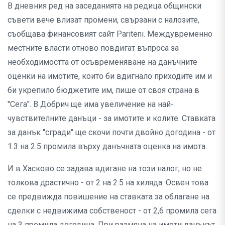
В дневния ред на заседанията на редица общински
съвети вече влизат промени, свързани с налозите,
съобщава финансовият сайт Pariteni. Междувременно
местните власти отново повдигат въпроса за
необходимостта от осъвременяване на данъчните
оценки на имотите, които би вдигнало приходите им и
би укрепило бюджетите им, пише от своя страна в
"Сега". В Добрич ще има увеличение на най-
чувствителните данъци - за имотите и колите. Ставката
за данък "сгради" ще скочи почти двойно догодина - от
1.3 на 2.5 промила върху данъчната оценка на имота.
И в Хасково се задава вдигане на този налог, но не
толкова драстично - от 2 на 2.5 на хиляда. Освен това
се предвижда повишение на ставката за облагане на
сделки с недвижима собственост - от 2,6 промила сега
на 3 промила догодина. При размяна на имоти данъкът