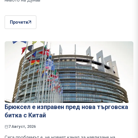
нивото на Дунав
Прочети
Брюксел е изправен пред нова търговска
битка с Китай
7 Август, 2026
Сега проблемът е, че новият канал за навлизане на