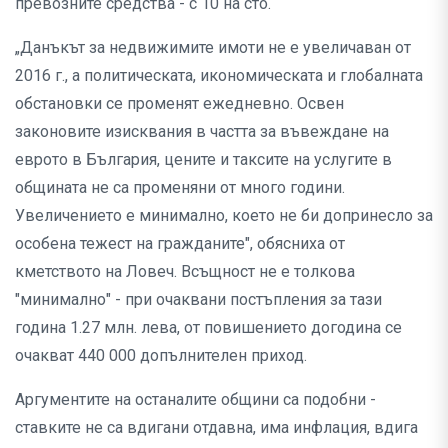
превозните средства - с 10 на сто.
„Данъкът за недвижимите имоти не е увеличаван от
2016 г., а политическата, икономическата и глобалната
обстановки се променят ежедневно. Освен
законовите изисквания в частта за въвеждане на
еврото в България, цените и таксите на услугите в
общината не са променяни от много години.
Увеличението е минимално, което не би допринесло за
особена тежест на гражданите", обясниха от
кметството на Ловеч. Всъщност не е толкова
"минимално" - при очаквани постъпления за тази
година 1.27 млн. лева, от повишението догодина се
очакват 440 000 допълнителен приход.
Аргументите на останалите общини са подобни -
ставките не са вдигани отдавна, има инфлация, вдига