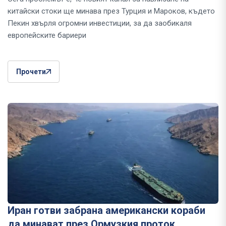
китайски стоки ще минава през Турция и Мароков, където
Пекин хвърля огромни инвестиции, за да заобикаля
европейските бариери
Прочети
Иран готви забрана американски кораби
да минават през Ормузкия проток