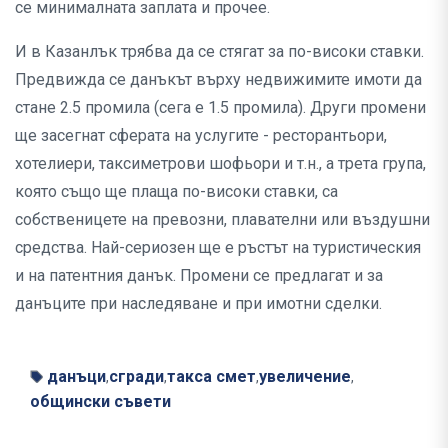
се минималната заплата и прочее.
И в Казанлък трябва да се стягат за по-високи ставки.
Предвижда се данъкът върху недвижимите имоти да
стане 2.5 промила (сега е 1.5 промила). Други промени
ще засегнат сферата на услугите - ресторантьори,
хотелиери, таксиметрови шофьори и т.н., а трета група,
която също ще плаща по-високи ставки, са
собственицете на превозни, плавателни или въздушни
средства. Най-сериозен ще е ръстът на туристическия
и на патентния данък. Промени се предлагат и за
данъците при наследяване и при имотни сделки.
данъци
сгради
такса смет
увеличение
,
,
,
,
общински съвети