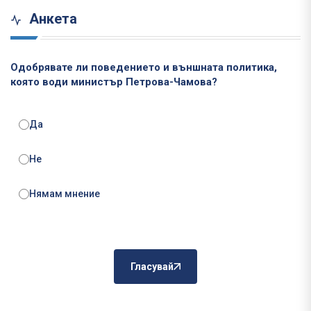
Анкета
Одобрявате ли поведението и външната политика,
която води министър Петрова-Чамова?
Да
Не
Нямам мнение
Гласувай