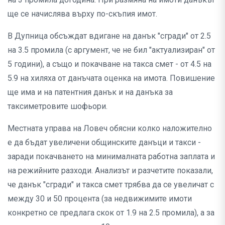
ще се начислява върху по-скъпия имот.
В Дупница обсъждат вдигане на данък "сгради" от 2.5
на 3.5 промила (с аргумент, че не бил "актуализиран" от
5 години), а също и покачване на такса смет - от 4.5 на
5.9 на хиляха от данъчата оценка на имота. Повишение
ще има и на патентния данък и на данъка за
таксиметровите шофьори.
Местната управа на Ловеч обясни колко наложително
е да бъдат увеличени общинските данъци и такси -
заради покачването на минималната работна заплата и
на режийните разходи. Анализът и разчетите показали,
че данък "сгради" и такса смет трябва да се увеличат с
между 30 и 50 процента (за недвижимите имоти
конкретно се предлага скок от 1.9 на 2.5 промила), а за