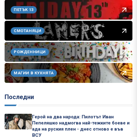
ПЕТЪК 13
СМОТАНЯЦИ
РОЖДЕННИЦИ
МАГИИ В КУХНЯТА
Последни
Герой на два народа: Пилотът Иван
Пепеляшко надмогва най-тежките боеве и
ада на руския плен - днес отново е във
ВСУ