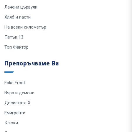
Лачени цървули
Хляб и пасти
На всеки километър
Петък 13
Топ Фактор
Препоръчваме Ви
Fake Front
Вяра и демони
Досиетата Х
Емигранти
Клюки