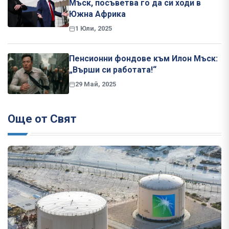
Мъск, посъветва го да си ходи в
Южна Африка
1 Юли, 2025
Пенсионни фондове към Илон Мъск:
„Върши си работата!“
29 Май, 2025
Още от Свят