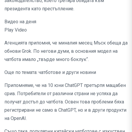
законодателство, което третира обидата към
президента като престъпление.
Видео на деня
Play Video
Агенцията припомня, че миналия месец Мъск обеща да
обнови Grok. По негови думи, в основния модел на
чатбота имало „твърде много боклук“.
Още по темата: чатботове и други новини
Припомняме, че на 10 юни ChatGPT претърпя мащабен
срив. Потребители от различни страни не успяха да
получат достъп до чатбота. Освен това проблеми бяха
регистрирани не само в ChatGPT, но и в други продукти
на OpenAI.
Също така, популярни китайски чатботове с изкуствен