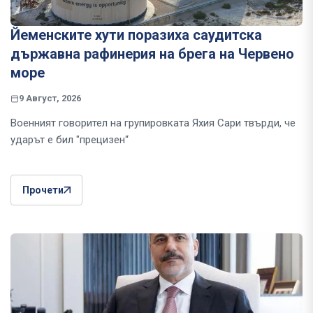
Йеменските хути поразиха саудитска
държавна рафинерия на брега на Червено
море
9 Август, 2026
Военният говорител на групировката Яхия Сари твърди, че
ударът е бил "прецизен“
Прочети