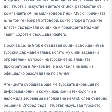
до чатбота с изкуствен интелект Grok, разработен от
компанията xAI на милиардера Илон Мъск. Причината
е, че той генерирал отговори, които според турските
власти съдържали обиди към президента Реджеп
Тайип Ердоган, съобщава Reuters.
Посочва се, че Grok е създавал обидни съобщения за
турския държавен глава, когато му били задавани
определени въпроси на турски език. Главната
прокуратура в Анкара вече е обявила начало на
официално разследване по случая.
Агенцията съобщава още, че Турската дирекция по
информационни и комуникационни технологии е
наложила забрана за използване на Grok след съдебно
решение. Според съда чатботът нарушава турското