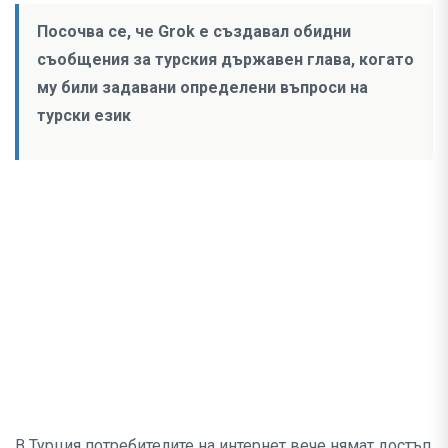
Посочва се, че Grok е създавал обидни
съобщения за турския държавен глава, когато
му били задавани определени въпроси на
турски език
В Турция потребителите на интернет вече нямат достъп