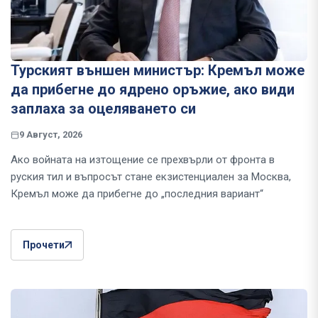
Турският външен министър: Кремъл може
да прибегне до ядрено оръжие, ако види
заплаха за оцеляването си
9 Август, 2026
Ако войната на изтощение се прехвърли от фронта в
руския тил и въпросът стане екзистенциален за Москва,
Кремъл може да прибегне до „последния вариант“
Прочети