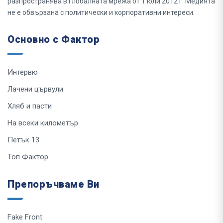
разпространява в глобалната мрежа от 1 юли 2012 г. Медията
не е обвързана с политически и корпоративни интереси.
Основно с Фактор
Интервю
Лачени цървули
Хляб и пасти
На всеки километър
Петък 13
Топ Фактор
Препоръчваме Ви
Fake Front