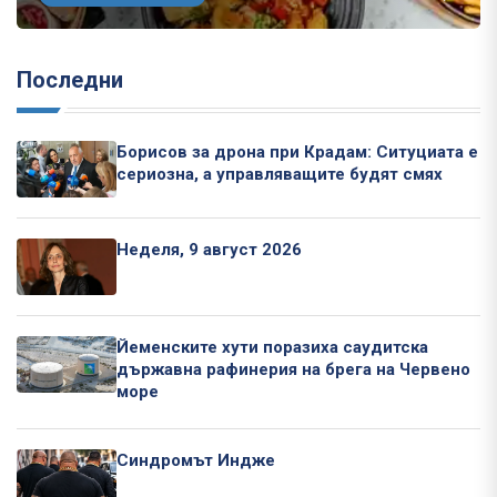
Последни
Борисов за дрона при Крадам: Ситуциата е
сериозна, а управляващите будят смях
Неделя, 9 август 2026
Йеменските хути поразиха саудитска
държавна рафинерия на брега на Червено
море
Синдромът Индже