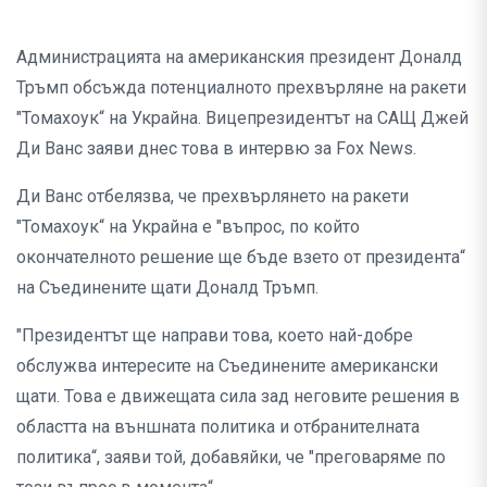
Администрацията на американския президент Доналд
Тръмп обсъжда потенциалното прехвърляне на ракети
"Томахоук“ на Украйна. Вицепрезидентът на САЩ Джей
Ди Ванс заяви днес това в интервю за Fox News.
Ди Ванс отбелязва, че прехвърлянето на ракети
"Томахоук“ на Украйна е "въпрос, по който
окончателното решение ще бъде взето от президента“
на Съединените щати Доналд Тръмп.
"Президентът ще направи това, което най-добре
обслужва интересите на Съединените американски
щати. Това е движещата сила зад неговите решения в
областта на външната политика и отбранителната
политика“, заяви той, добавяйки, че "преговаряме по