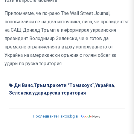
този въпрос в момента“.
Припомняме, че по-рано The Wall Street Journal,
позовавайки се на два източника, писа, че президентът
на САЩ Доналд Тръмп е информирал украинския
президент Володимир Зеленски, че е готов да
премахне ограниченията върху използването от
Украйна на американски оръжия с голям обсег за
удари по руска територия.
Ди Ванс
Тръмп
ракети "Томахоук“
Украйна
,
,
,
,
Зеленски
удари
руска територия
,
,
Последвайте Faktor.bg в