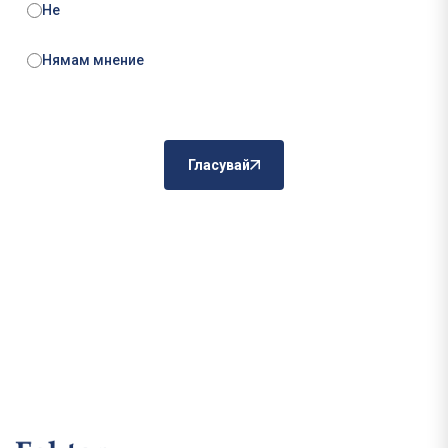
Не
Нямам мнение
Гласувай