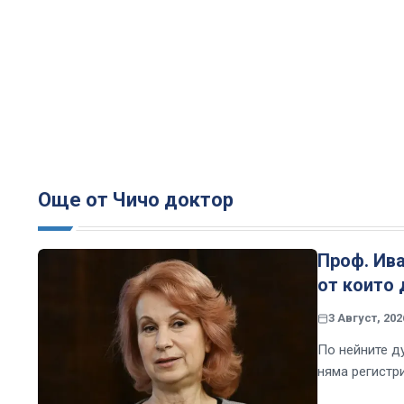
Още от Чичо доктор
Проф. Ива
от които 
3 Август, 202
По нейните д
няма регистр