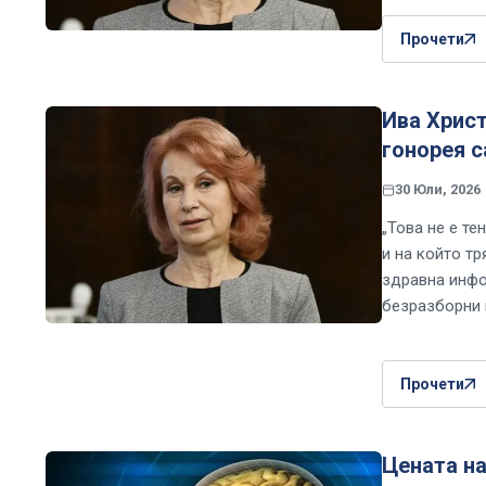
Прочети
Ива Христ
гонорея с
30 Юли, 2026
„Това не е те
и на който т
здравна инфо
безразборни 
Прочети
Цената на