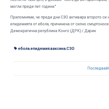
могли преди пет години.''
Припомняме, че преди дни СЗО активира второто си 
епидемията от ебола, причинена от силно смъртоносен
Демократична република Конго (ДРК)./ Дарик
ебола
епидемия
ваксина
СЗО
,
,
,
Последвайте