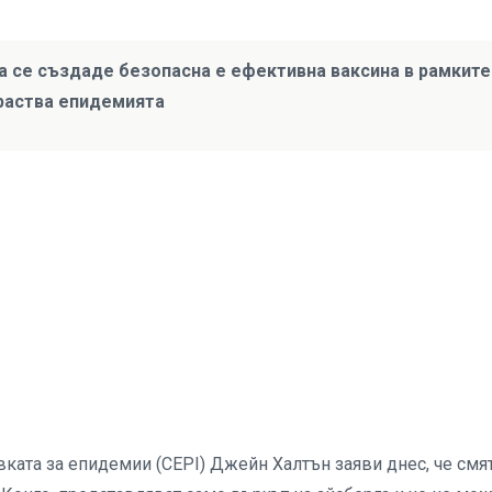
да се създаде безопасна е ефективна ваксина в рамките
зраства епидемията
ката за епидемии (CEPI) Джейн Халтън заяви днес, че смят