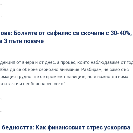
ова: Болните от сифилис са скочили с 30-40%,
а 3 пъти повече
нденция от вчера и от днес, а процес, който наблюдаваме от го
рябва да се обърне сериозно внимание. Разбирам, че само със
рмация трудно ще се променят навиците, но е важно да няма
контакти и необезопасен секс."
 бедността: Как финансовият стрес ускорява