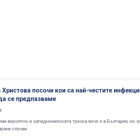
 Христова посочи кои са най-честите инфекци
да се предпазваме
6
уми вероятно и западнонилската треска вече е в България, но з
ирани случаи