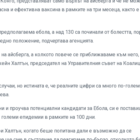
 Конго, представляват само върхът на айсберга и че не мо
на и ефективна ваксина в рамките на три месеца, както е
предполагаема ебола, а над 130 са починали от болестта, п
едно положение, подчертава агенцията.
 на айсберга, а колкото повече се приближаваме към него,
Джейн Халтън, председател на Управителния съвет на Коали
лучаи, но истината е, че реалните цифри са много по-голем
ева.
и и проучва потенциални кандидати за Ебола, си е постави
а големи епидемии в рамките на 100 дни.
ори Халтън, когато беше попитана дали е възможно да се
, че ще сме в състояние да реагираме по-бързо, отколкото 