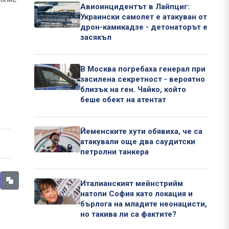
Авиоинцидентът в Лайпциг:
Украински самолет е атакуван от
дрон-камикадзе - детонаторът е
засякъл
В Москва погребаха генерал при
засилена секретност - вероятно
близък на ген. Чайко, който
беше обект на атентат
Йеменските хути обявиха, че са
атакували още два саудитски
петролни танкера
Италианският мейнстрийм
натопи София като локация и
бърлога на младите неонацисти,
но такива ли са фактите?