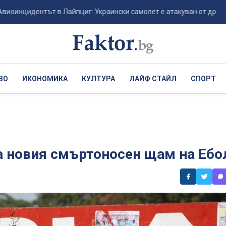
дентът в Лайпциг: Украински самолет е атакуван от дрон-камикадзе
ВО
ИКОНОМИКА
КУЛТУРА
ЛАЙФ СТАЙЛ
СПОРТ
на новия смъртоносен щам на Ебо