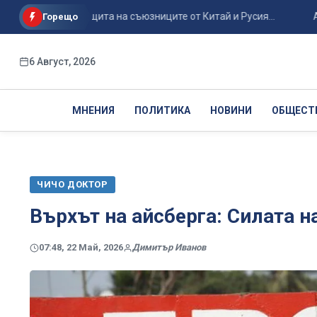
егия за защита на съюзниците от Китай и Русия...
Авиоинци
Горещо
6 Август, 2026
МНЕНИЯ
ПОЛИТИКА
НОВИНИ
ОБЩЕСТ
ЧИЧО ДОКТОР
Върхът на айсберга: Силата 
07:48, 22 Май, 2026
Димитър Иванов