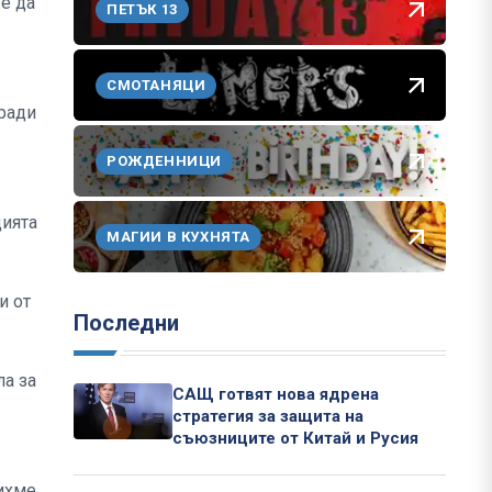
же да
ПЕТЪК 13
СМОТАНЯЦИ
оради
РОЖДЕННИЦИ
цията
МАГИИ В КУХНЯТА
и от
Последни
ла за
САЩ готвят нова ядрена
стратегия за защита на
съюзниците от Китай и Русия
бихме