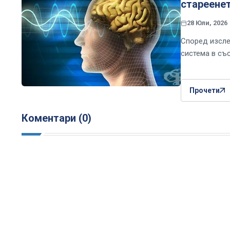
стареенет
28 Юли, 2026
Според изсле
система в съ
Прочети
Коментари (0)