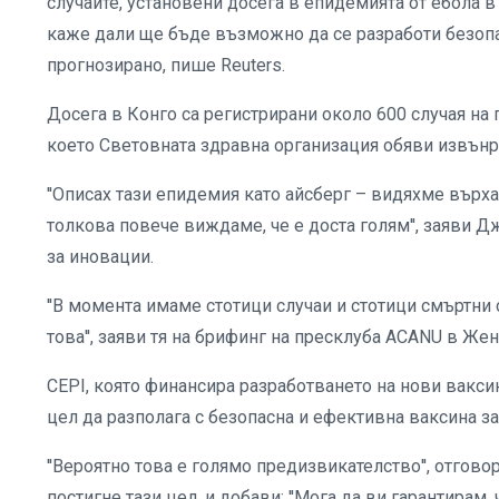
случаите, установени досега в епидемията от ебола в
каже дали ще бъде възможно да се разработи безопас
прогнозирано, пише Reuters.
Досега в Конго са регистрирани около 600 случая на 
което Световната здравна организация обяви извънр
''Описах тази епидемия като айсберг – видяхме върха
толкова повече виждаме, че е доста голям'', заяви 
за иновации.
''В момента имаме стотици случаи и стотици смъртни с
това'', заяви тя на брифинг на пресклуба ACANU в Жен
CEPI, която финансира разработването на нови ваксин
цел да разполага с безопасна и ефективна ваксина з
''Вероятно това е голямо предизвикателство'', отгов
постигне тази цел, и добави: ''Мога да ви гарантирам