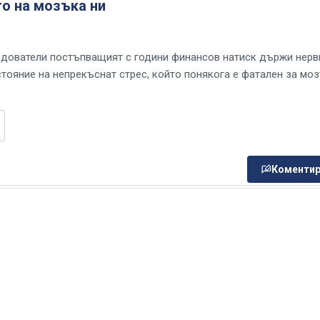
о на мозъка ни
дователи постъпващият с години финансов натиск държи нерв
стояние на непрекъснат стрес, който понякога е фатален за мо
Коментир