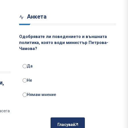
Анкета
Одобрявате ли поведението и външната
политика, която води министър Петрова-
Чамова?
Да
Не
и,
Нямам мнение
асега
Гласувай