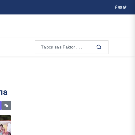
 - детон...
В Москва погребаха генерал при засилена секрет
ла