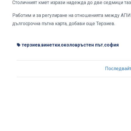
Столичният кмет изрази надежда до две седмици таз
Работим и за регулиране на отношенията между АПИ 
дългосрочна пътна карта, добави още Терзиев.
терзиев
винетки
околовръстен път
софия
,
,
,
Последвайте