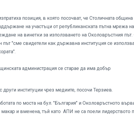
зпратиха позиция, в която посочват, че Столичната община 
оддържане на участъци от републиканската пътна мрежа на
еждане на винетки за използването на Околовръстния път.
ен път "сме свидетели как държавна институция се използва
ората".
бщинската администрация се старае да има добър
с други институции чрез медиите, посочи Терзиев.
ботата по моста на бул. "България" и Околовръстното върв
, макар и вменена, тъй като АПИ не са поели лидерството 