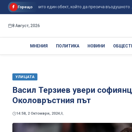
са засекли нито един обект, който да пресича въздушното ...
Горещо
8 Август, 2026
МНЕНИЯ
ПОЛИТИКА
НОВИНИ
ОБЩЕСТ
УЛИЦАТА
Васил Терзиев увери софиянц
Околовръстния път
14:58, 2 Октомври, 2024