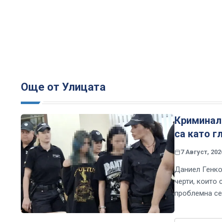
Още от Улицата
Криминале
са като г
7 Август, 202
Даниел Генко
черти, които 
проблемна се