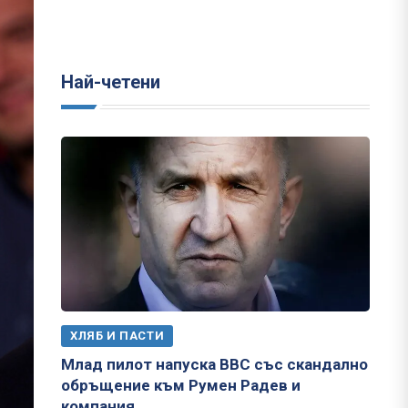
Най-четени
ХЛЯБ И ПАСТИ
Млад пилот напуска ВВС със скандално
обръщение към Румен Радев и
компания