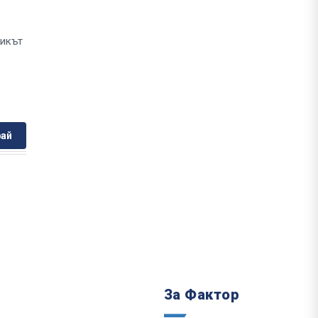
тикът
ай
За Фактор