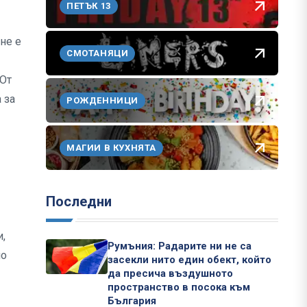
ПЕТЪК 13
не е
СМОТАНЯЦИ
 От
 за
РОЖДЕННИЦИ
МАГИИ В КУХНЯТА
Последни
и,
Румъния: Радарите ни не са
по
засекли нито един обект, който
да пресича въздушното
пространство в посока към
България