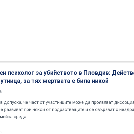
н психолог за убийството в Пловдив: Действ
лутница, за тях жертвата е била никой
6
в допуска, че част от участниците може да проявяват диссоци
се развиват при някои от подрастващите и се свързват с нездра
мейна среда