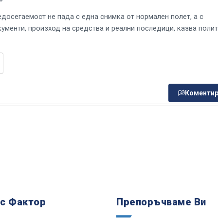
едосегаемост не пада с една снимка от нормален полет, а с
кументи, произход на средства и реални последици, казва поли
Коментир
 с Фактор
Препоръчваме Ви