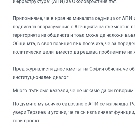
инфраструктура" (АПИ) за Околовръстния път.
Припомняме, че в края на миналата седмица от АПИ и
подписала споразумение с Агенцията за съвместно п
територията на общината и това може да наложи във
Общината, в своя позиция пък посочиха, че за поред
политически цели, вместо да решава проблемите на х
Пред журналисти днес кметът на София обясни, че о
институционален диалог.
Много пъти сме казвали, че не искаме да си говорим 
По думите му всичко свързано с АПИ се изглажда. Ра
увери Терзиев и уточни, че те си изпълняват функции
този проект.