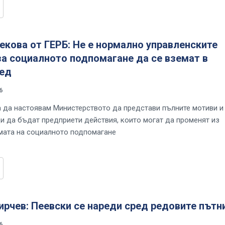
кова от ГЕРБ: Не е нормално управленските
а социалното подпомагане да се вземат в
ред
6
да настоявам Министерството да представи пълните мотиви и
ди да бъдат предприети действия, които могат да променят из
мата на социалното подпомагане
рчев: Пеевски се нареди сред редовите пътн
6