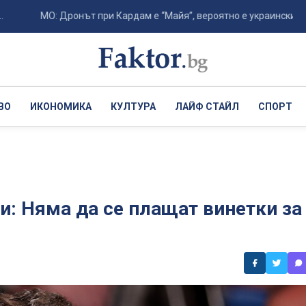
МО: Дронът при Кардам е “Майя”, вероятно е украински ...
ВО
ИКОНОМИКА
КУЛТУРА
ЛАЙФ СТАЙЛ
СПОРТ
и: Няма да се плащат винетки за