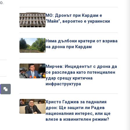
о.
МО: Дронът при Кардам е
“Майя”, вероятно е украински
Няма дълбоки кратери от взрива
на дрона при Кардам
Мирчев: Инцидентът с дрона да
се разследва като потенциален
удар срещу критична
инфраструктура
Христо Гаджев за падналия
дрон: Ще защити ли Радев
националния интерес, или ще
влезе в извинителен режим?