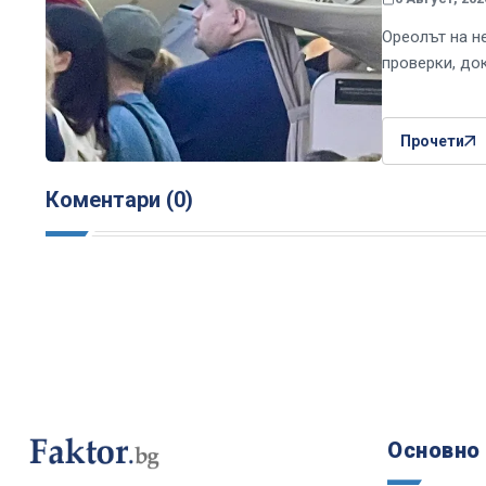
Ореолът на н
проверки, до
Прочети
Коментари (0)
Основно