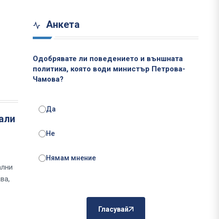
Анкета
Одобрявате ли поведението и външната
политика, която води министър Петрова-
Чамова?
Да
али
Не
Нямам мнение
ални
ва,
Гласувай