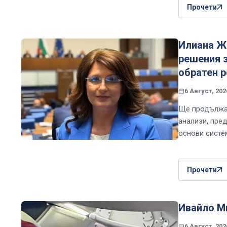
Прочети
Илиана Же
решения з
обратен 
6 Август, 202
Ще продължа 
анализи, пре
основи систе
Прочети
Ивайло Ми
6 Август, 202