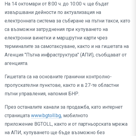
На 14 октомври от 8:00 ч. до 10:00 ч. ще бъдат
извършвани дейности по актуализация на
електронната система за събиране на пътни такси, като
са възможни затруднения при купуването на
електронни винетки и маршрутни карти чрез
терминалите за самотаксуване, както и на гишетата на
Агенция "Пътна инфраструктура" (АПИ), съобщават от
агенцията.
Гишетата са на основните гранични контролно-
пропускателни пунктове, както и в 27-те областни
пътни управления, напомня БНР.
През останалите канали за продажба, като интернет
страницата
www.bgtoll.bg,
мобилното
приложение BGTOLL, както и от партньорската мрежа
на АПИ, купуването ще бъде възможно без