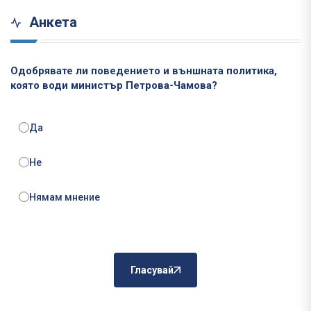
Анкета
Одобрявате ли поведението и външната политика,
която води министър Петрова-Чамова?
Да
Не
Нямам мнение
Гласувай