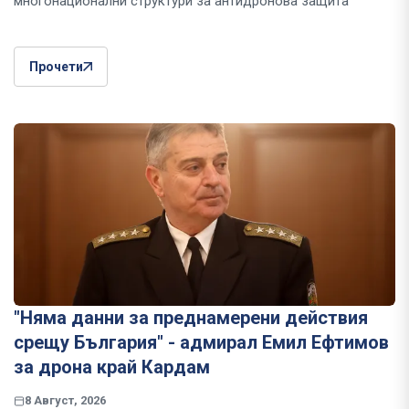
многонационални структури за антидронова защита"
Прочети
"Няма данни за преднамерени действия
срещу България" - адмирал Емил Ефтимов
за дрона край Кардам
8 Август, 2026