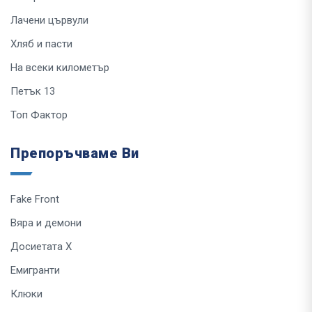
Лачени цървули
Хляб и пасти
На всеки километър
Петък 13
Топ Фактор
Препоръчваме Ви
Fake Front
Вяра и демони
Досиетата Х
Емигранти
Клюки