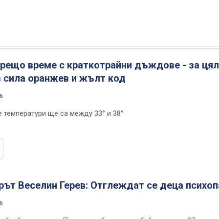
орещо време с краткотрайни дъждове - за ця
в сила оранжев и жълт код
6
 температури ще са между 33° и 38°
ът Веселин Герев: Отглеждат се деца психоп
6