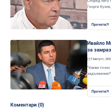
Според него 
Георги Кузев
Прочети
Ивайло Ми
за замраз
7 Август, 202
"Какви точно 
задължения?
Прочети
Коментари (0)