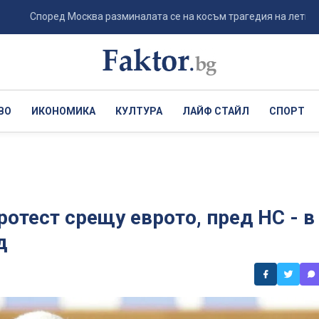
Според Москва разминалата се на косъм трагедия на летището в Л
ВО
ИКОНОМИКА
КУЛТУРА
ЛАЙФ СТАЙЛ
СПОРТ
ротест срещу еврото, пред НС - в
д