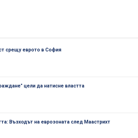
ст срещу еврото в София
раждане" цели да натисне властта
тта: Възходът на еврозоната след Маастрихт