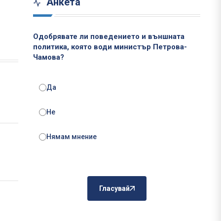
Анкета
Одобрявате ли поведението и външната
политика, която води министър Петрова-
Чамова?
Да
Не
Нямам мнение
Гласувай