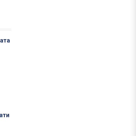
лата
ати