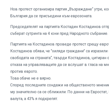
Нов протест организира партия „Възраждане“ утре, ко
България да се присъедини към еврозоната.
Председателят на партията Костадин Костадинов отп
съберат сутринта на 4 юни пред Народното събрание.
Партията на Костадинов проведе протест срещу еврото
Костадинов обяви, че "хиляди граждани" са изразили
свободата на страната“, твърди Костадинов, цитиран 
отказа на управляващите да се вслушат в гласа на мн
против еврото.
Това обаче не е вярно.
Според последните сондажи на общественото мнение,
му значително са се сближили. По данни на Евростат,
валута, а 43% я подкрепят.