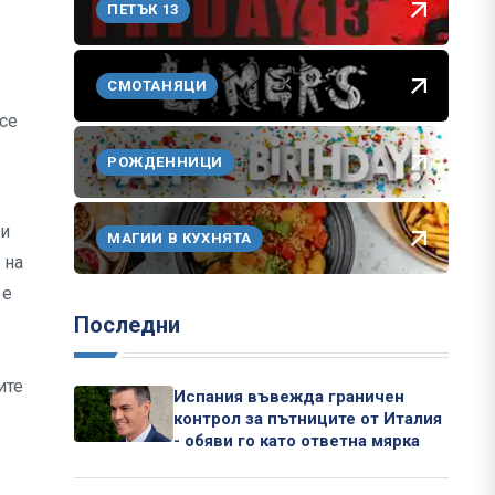
ПЕТЪК 13
СМОТАНЯЦИ
се
РОЖДЕННИЦИ
 и
МАГИИ В КУХНЯТА
 на
 е
Последни
ите
Испания въвежда граничен
контрол за пътниците от Италия
- обяви го като ответна мярка