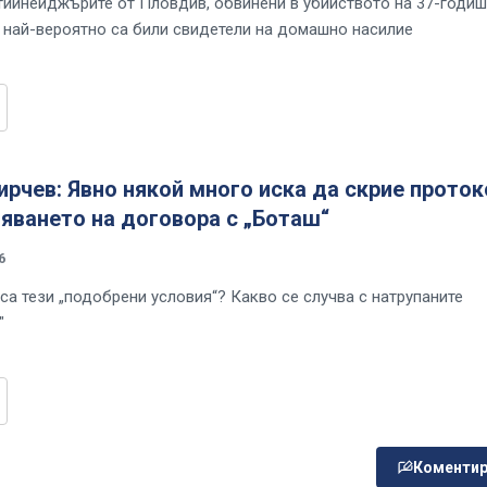
тийнейджърите от Пловдив, обвинени в убийството на 37-годи
, най-вероятно са били свидетели на домашно насилие
рчев: Явно някой много иска да скрие прото
яването на договора с „Боташ“
6
са тези „подобрени условия“? Какво се случва с натрупаните
"
Коментир