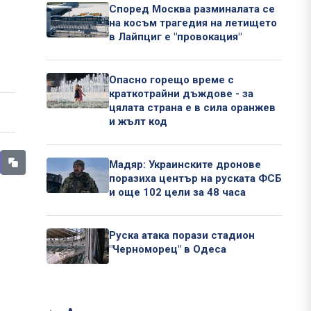
Според Москва разминалата се
на косъм трагедия на летището
в Лайпциг е "провокация"
Опасно горещо време с
краткотрайни дъждове - за
цялата страна е в сила оранжев
и жълт код
Мадяр: Украинските дронове
поразиха център на руската ФСБ
и още 102 цели за 48 часа
Руска атака порази стадион
"Черноморец" в Одеса