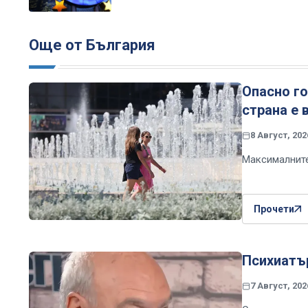
Още от България
Опасно г
страна е 
8 Август, 202
Максималните
Прочети
Психиатър
7 Август, 202