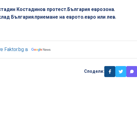
стадин Костадинов протест
България еврозона
,
,
клад България
приемане на еврото
евро или лев
,
,
,
 Faktor.bg в
Сподели: