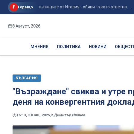
онтрол за пътниците от Италия - обяви го като ответна ...
Горещо
8 Август, 2026
МНЕНИЯ
ПОЛИТИКА
НОВИНИ
ОБЩЕСТ
БЪЛГАРИЯ
"Възраждане" свиква и утре п
деня на конвергентния докла
16:13, 3 Юни, 2025
Димитър Иванов