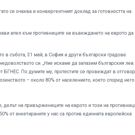
гато се очаква и конвергентният доклад за готовността на
рави апел към противниците на въвеждането на еврото да 
 в събота, 31 май, в София и други български градове.
 недоволството си. „Ние искаме да запазим българския лев
от БГНЕС. По думите му, протестите се провеждат в отговор
озинството – около 80% от населението, което според него
 делът на привържениците на еврото и този на противниц
 50% от анкетираните у нас са против единната европейска