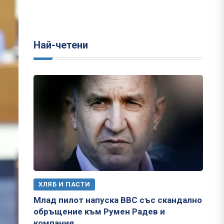
Най-четени
ХЛЯБ И ПАСТИ
Млад пилот напуска ВВС със скандално
обръщение към Румен Радев и
компания