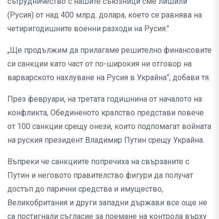
сътрудничество с нашите съюзници сме лишили
(Русия) от над 400 млрд. долара, което се равнява на
четиригодишните военни разходи на Русия."
„Ще продължим да прилагаме решително финансовите
си санкции като част от по-широкия ни отговор на
варварското нахлуване на Русия в Украйна“, добави тя.
През февруари, на третата годишнина от началото на
конфликта, Обединеното кралство представи повече
от 100 санкции срещу онези, които подпомагат войната
на руския президент Владимир Путин срещу Украйна.
Въпреки че санкциите попречиха на свързаните с
Путин и неговото правителство фигури да получат
достъп до парични средства и имущество,
Великобритания и други западни държави все още не
са постигнали съгласие за поемане на контрола върху