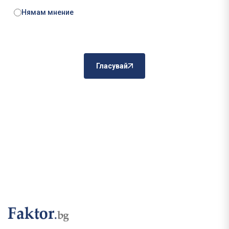
Нямам мнение
Гласувай