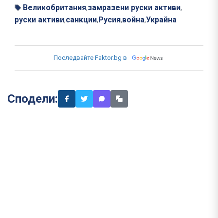
Великобритания
замразени руски активи
,
,
руски активи
санкции
Русия
война
Украйна
,
,
,
,
Последвайте Faktor.bg в
Сподели: