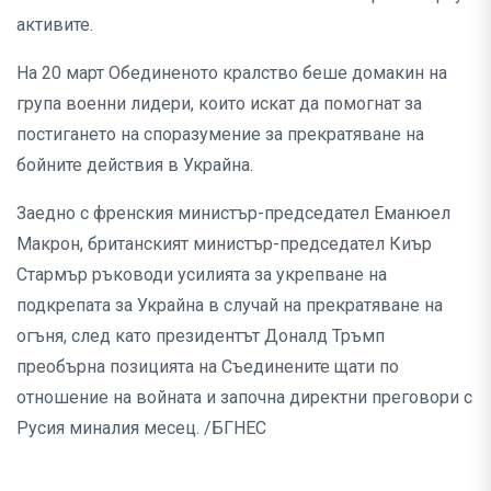
активите.
На 20 март Обединеното кралство беше домакин на
група военни лидери, които искат да помогнат за
постигането на споразумение за прекратяване на
бойните действия в Украйна.
Заедно с френския министър-председател Еманюел
Макрон, британският министър-председател Киър
Стармър ръководи усилията за укрепване на
подкрепата за Украйна в случай на прекратяване на
огъня, след като президентът Доналд Тръмп
преобърна позицията на Съединените щати по
отношение на войната и започна директни преговори с
Русия миналия месец. /БГНЕС