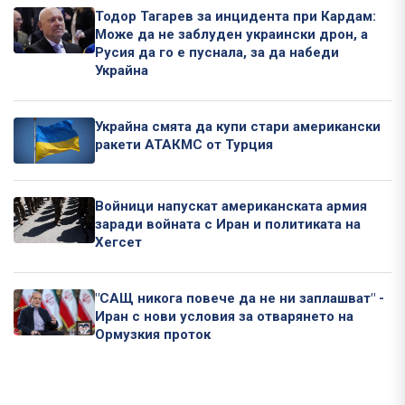
Тодор Тагарев за инцидента при Кардам:
Може да не заблуден украински дрон, а
Русия да го е пуснала, за да набеди
Украйна
Украйна смята да купи стари американски
ракети АТАКМС от Турция
Войници напускат американската армия
заради войната с Иран и политиката на
Хегсет
"САЩ никога повече да не ни заплашват" -
Иран с нови условия за отварянето на
Ормузкия проток