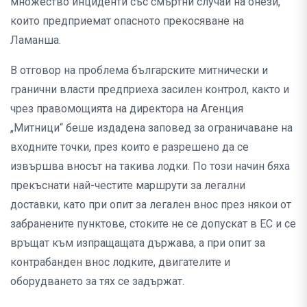
множество инциденти със смъртни случаи на онези,
които предприемат опасното прекосяване на
Ламанша.
В отговор на проблема българските митнически и
гранични власти предприеха засилен контрол, както и
чрез правомощията на директора на Агенция
„Митници“ беше издадена заповед за ограничаване на
входните точки, през които е разрешено да се
извършва вносът на такива лодки. По този начин бяха
прекъснати най-честите маршрути за легални
доставки, като при опит за легален внос през някои от
забранените пунктове, стоките не се допускат в ЕС и се
връщат към изпращащата държава, а при опит за
контрабанден внос лодките, двигателите и
оборудването за тях се задържат.