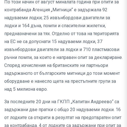
По този начин от август миналата година при опити за
контрабанда Агенция „Митници“ е задържала 92
надуваеми лодки; 25 извънбордови двигатели за
лодки и 164 дъна, помпи и спасителни жилетки,
предназначени за тях. Отделно от това на територията
на ЕС не са допуснати 15 надуваеми лодки, 37
извънбордови двигатели за лодки и 710 пластмасови
ръчни помпи, за които е направен опит за деклариране.
Според изчисления на британските ни партньори
задържаното от българските митници до този момент
оборудване е нанесло щета на престъпните групи за
над 5 милиона евро.
За последните 20 дни на ГКПП „Капитан Андреево“ са
задържани две пратки с общо 20 надуваеми лодки. 16
от лодките са открити в резултат на предотвратен опит
за контрабанда. 4 от лодките са задържани при опит за