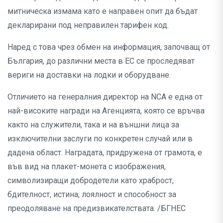
митническа измама като е направен опит да бъдат
декларирани под неправилен тарифен код.
Наред с това чрез обмен на информация, започващ от
България, до различни места в ЕС се проследяват
вериги на доставки на лодки и оборудване.
Отличието на генералния директор на NCA е една от
най-високите награди на Агенцията, която се връчва
както на служители, така и на външни лица за
изключителни заслуги по конкретен случай или в
дадена област. Наградата, придружена от грамота, е
във вид на плакет-монета с изображения,
символизиращи добродетели като храброст,
бдителност, истина, лоялност и способност за
преодоляване на предизвикателствата. /БГНЕС