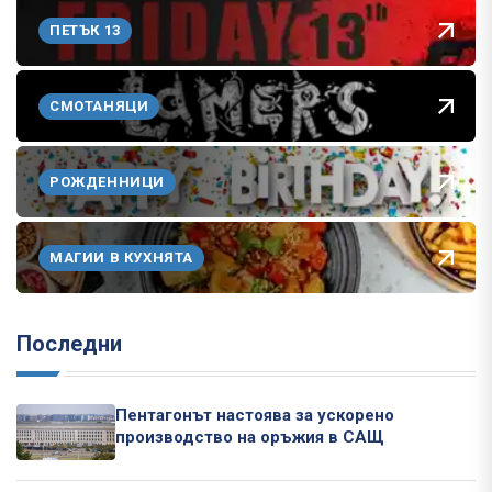
ПЕТЪК 13
СМОТАНЯЦИ
РОЖДЕННИЦИ
МАГИИ В КУХНЯТА
Последни
Пентагонът настоява за ускорено
производство на оръжия в САЩ