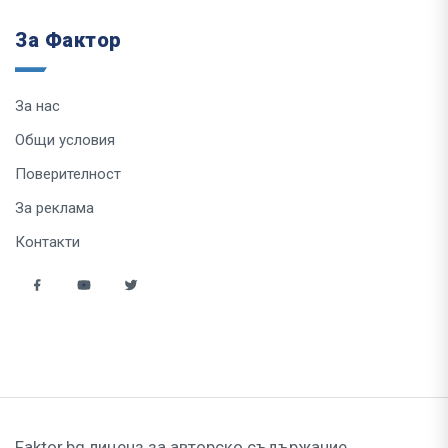
За Фактор
За нас
Общи условия
Поверителност
За реклама
Контакти
Faktor.bg лиценз за авторско съдържание