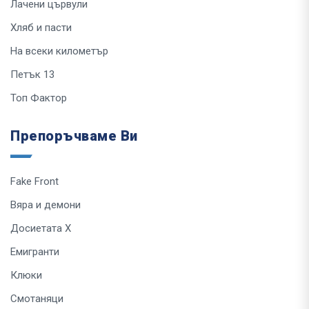
Лачени цървули
Хляб и пасти
На всеки километър
Петък 13
Топ Фактор
Препоръчваме Ви
Fake Front
Вяра и демони
Досиетата Х
Емигранти
Клюки
Смотаняци