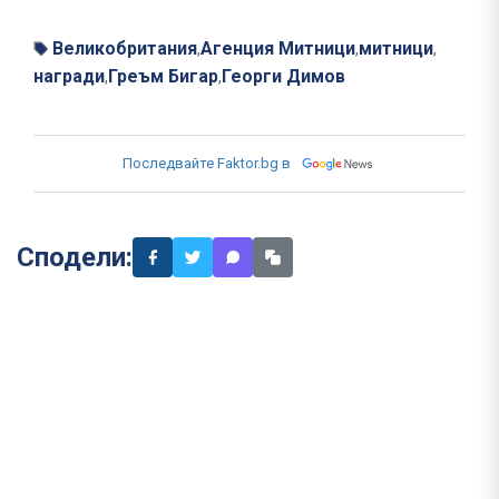
Великобритания
Агенция Митници
митници
,
,
,
награди
Греъм Бигар
Георги Димов
,
,
Последвайте Faktor.bg в
Сподели: