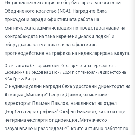
Националната агенция по борба с престъпността на
Обединеното кралство (NCA). Наградите бяха
присъдени заради ефективната работа на
митническата администрация по предотвратяване на
контрабандата на така наречени „малки лодки“ и
оборудване за тях, както и за ефективно
противодействие на трафика на недекларирана валута.
Отличията на българския екип бяха връчени на тържествена
церемония в Лондон на 21 юни 2024 г. от генералния директор на
NCA Греъм Бигар.
С индивидуални награди бяха удостоени директорът на
Агенция „Митници“ Георги Димов, заместник-
директорът Пламен Павлов, началникът на отдел
„Борба с наркотрафика“ Стефан Бакалов, както и още
четирима експерти от дирекция „Митническо
разузнаване и разследване“, които активно работят по