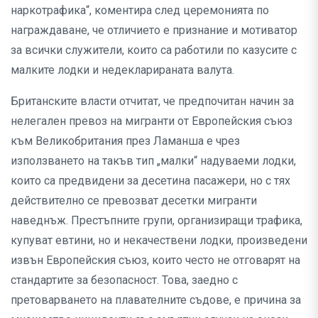
наркотрафика“, коментира след церемонията по
награждаване, че отличието е признание и мотиватор
за всички служители, които са работили по казусите с
малките лодки и недекларираната валута.
Британските власти отчитат, че предпочитан начин за
нелегален превоз на мигранти от Европейския съюз
към Великобритания през Ламанша е чрез
използването на такъв тип „малки“ надуваеми лодки,
които са предвидени за десетина пасажери, но с тях
действително се превозват десетки мигранти
наведнъж. Престъпните групи, организиращи трафика,
купуват евтини, но и некачествени лодки, произведени
извън Европейския съюз, които често не отговарят на
стандартите за безопасност. Това, заедно с
претоварването на плавателните съдове, е причина за