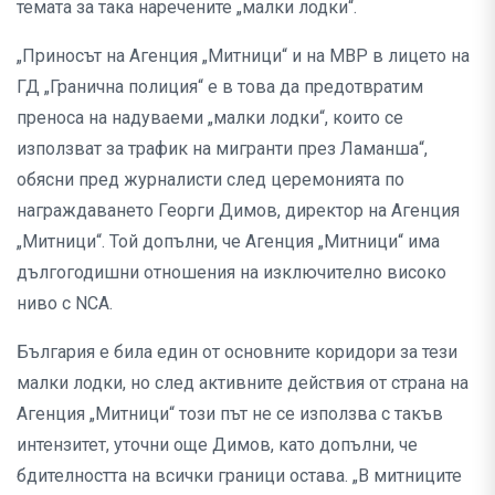
темата за така наречените „малки лодки“.
„Приносът на Агенция „Митници“ и на МВР в лицето на
ГД „Гранична полиция“ е в това да предотвратим
преноса на надуваеми „малки лодки“, които се
използват за трафик на мигранти през Ламанша“,
обясни пред журналисти след церемонията по
награждаването Георги Димов, директор на Агенция
„Митници“. Той допълни, че Агенция „Митници“ има
дългогодишни отношения на изключително високо
ниво с NCA.
България е била един от основните коридори за тези
малки лодки, но след активните действия от страна на
Агенция „Митници“ този път не се използва с такъв
интензитет, уточни още Димов, като допълни, че
бдителността на всички граници остава. „В митниците