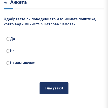
Анкета
Одобрявате ли поведението и външната политика,
която води министър Петрова-Чамова?
Да
Не
Нямам мнение
Гласувай