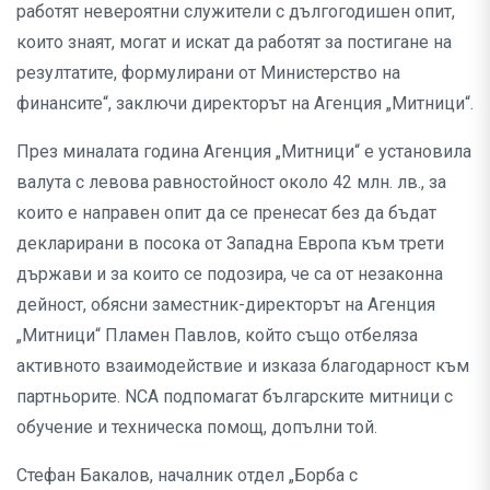
работят невероятни служители с дългогодишен опит,
които знаят, могат и искат да работят за постигане на
резултатите, формулирани от Министерство на
финансите“, заключи директорът на Агенция „Митници“.
През миналата година Агенция „Митници“ е установила
валута с левова равностойност около 42 млн. лв., за
които е направен опит да се пренесат без да бъдат
декларирани в посока от Западна Европа към трети
държави и за които се подозира, че са от незаконна
дейност, обясни заместник-директорът на Агенция
„Митници“ Пламен Павлов, който също отбеляза
активното взаимодействие и изказа благодарност към
партньорите. NCA подпомагат българските митници с
обучение и техническа помощ, допълни той.
Стефан Бакалов, началник отдел „Борба с