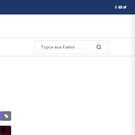
псата на подг...
МВР се среща с „Шалом“ след неофашисткия