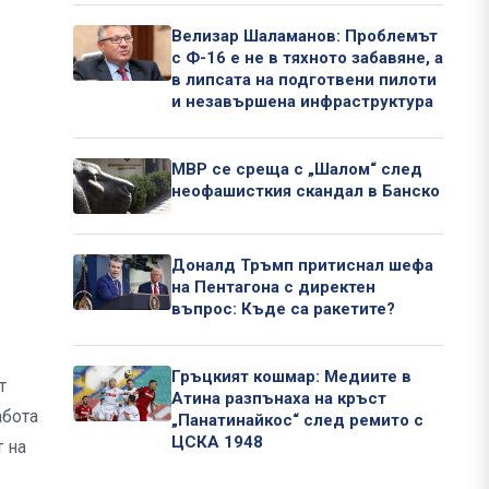
Велизар Шаламанов: Проблемът
с Ф-16 е не в тяхното забавяне, а
в липсата на подготвени пилоти
и незавършена инфраструктура
МВР се среща с „Шалом“ след
неофашисткия скандал в Банско
Доналд Тръмп притиснал шефа
на Пентагона с директен
въпрос: Къде са ракетите?
Гръцкият кошмар: Медиите в
т
Атина разпънаха на кръст
абота
„Панатинайкос“ след ремито с
ЦСКА 1948
т на