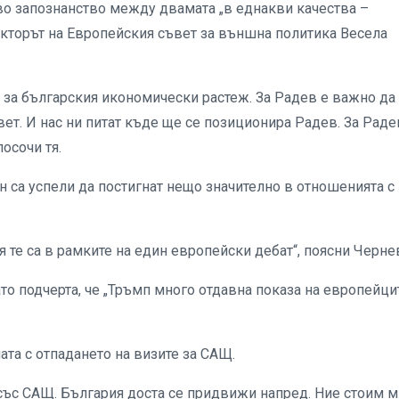
 запознанство между двамата „в еднакви качества –
екторът на Европейския съвет за външна политика Весела
 за българския икономически растеж. За Радев е важно да
ет. И нас ни питат къде ще се позиционира Радев. За Раде
осочи тя.
 са успели да постигнат нещо значително в отношенията с
 те са в рамките на един европейски дебат“, поясни Черне
о подчерта, че „Тръмп много отдавна показа на европейцит
ата с отпадането на визите за САЩ.
със САЩ. България доста се придвижи напред. Ние стоим 