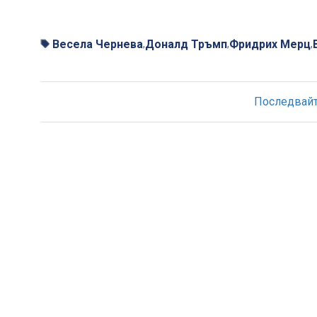
Весела Чернева
Доналд Тръмп
Фридрих Мерц
,
,
,
Последвайте