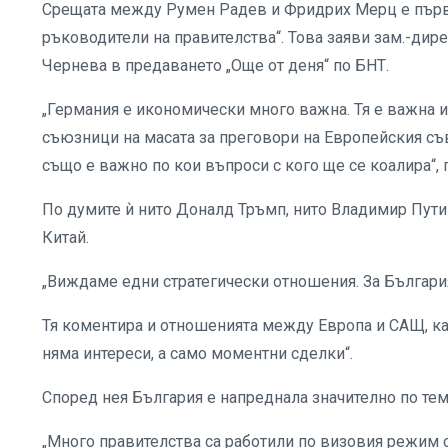
Срещата между Румен Радев и Фридрих Мерц е първо
ръководители на правителства“. Това заяви зам.-дир
Чернева в предаването „Още от деня“ по БНТ.
„Германия е икономически много важна. Тя е важна и
съюзници на масата за преговори на Европейския съв
също е важно по кои въпроси с кого ще се коалира“, п
По думите ѝ нито Доналд Тръмп, нито Владимир Путин
Китай.
„Виждаме едни стратегически отношения. За България
Тя коментира и отношенията между Европа и САЩ, кат
няма интереси, а само моментни сделки“.
Според нея България е напреднала значително по тем
„Много правителства са работили по визовия режим 