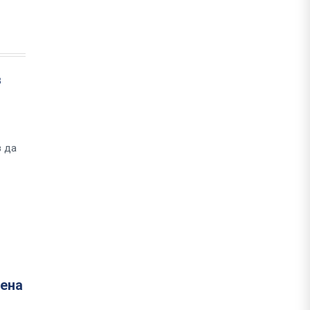
в
з да
шена