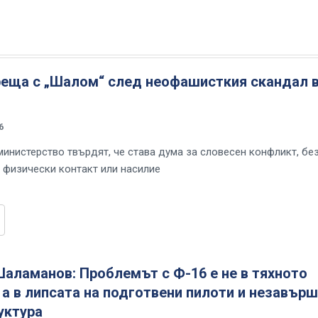
реща с „Шалом“ след неофашисткия скандал 
6
министерство твърдят, че става дума за словесен конфликт, бе
 физически контакт или насилие
аламанов: Проблемът с Ф-16 е не в тяхното
 а в липсата на подготвени пилоти и незавър
уктура