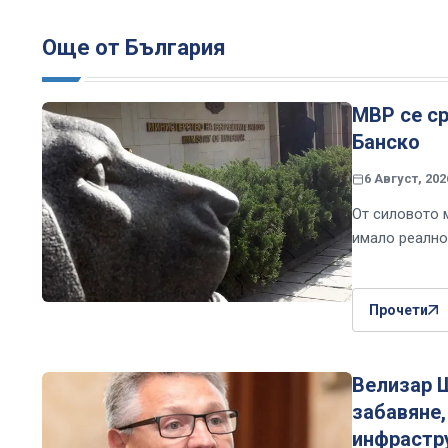
Още от България
МВР се с
Банско
6 Август, 202
От силовото 
имало реално
Прочети
Велизар Ш
забавяне,
инфрастр