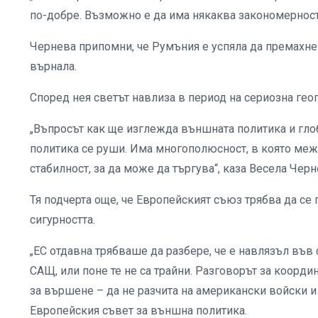
по-добре. Възможно е да има някаква закономерност, к
Чернева припомни, че Румъния е успяла да премахне
върнала.
Според нея светът навлиза в период на сериозна ге
„Въпросът как ще изглежда външната политика и глоб
политика се руши. Има многополюсност, в която меж
стабилност, за да може да търгува“, каза Весела Черн
Тя подчерта още, че Европейският съюз трябва да се 
сигурността.
„ЕС отдавна трябваше да разбере, че е навлязъл във
САЩ, или поне те не са трайни. Разговорът за коорди
за вършене – да не разчита на американски войски и
Европейския съвет за външна политика.