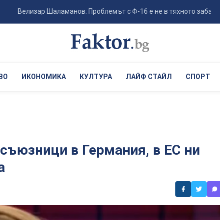
лизар Шаламанов: Проблемът с Ф-16 е не в тяхното забавяне, а в ли
ВО
ИКОНОМИКА
КУЛТУРА
ЛАЙФ СТАЙЛ
СПОРТ
 съюзници в Германия, в ЕС ни
а