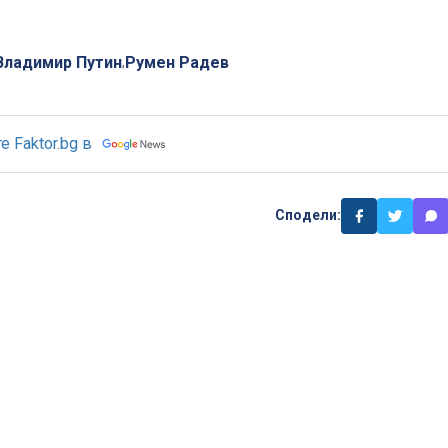
Владимир Путин
Румен Радев
,
 Faktor.bg в
Сподели: