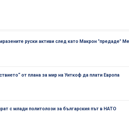
амразените руски активи след като Макрон "предаде" М
ствието“ от плана за мир на Уиткоф да плати Европа
рат с млади политолози за българския път в НАТО