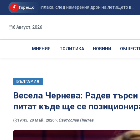
сериозна заплаха, след намерения дрон на летището в...
Ве
Горещо
6 Август, 2026
МНЕНИЯ
ПОЛИТИКА
НОВИНИ
ОБЩЕСТ
БЪЛГАРИЯ
Весела Чернева: Радев търси
питат къде ще се позиционир
19:43, 20 Май, 2026
Светослав Пинтев