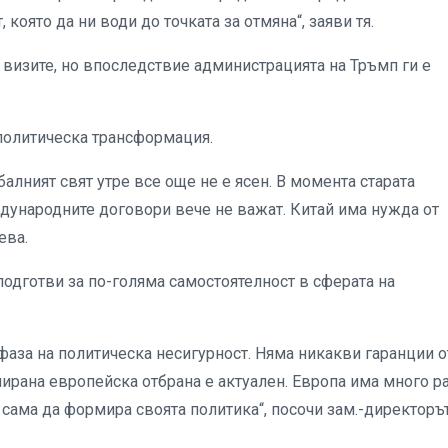
оято да ни води до точката за отмяна“, заяви тя.
 визите, но впоследствие администрацията на Тръмп ги е
ополитическа трансформация.
алният свят утре все още не е ясен. В момента старата
дународните договори вече не важат. Китай има нужда от
ева.
подготви за по-голяма самостоятелност в сферата на
 фаза на политическа несигурност. Няма никакви гаранции о
нирана европейска отбрана е актуален. Европа има много р
 сама да формира своята политика“, посочи зам.-директоръ