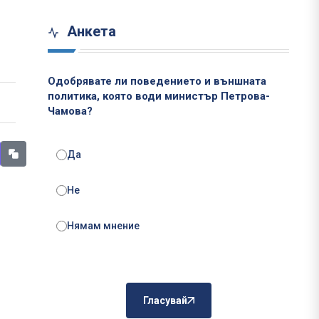
Анкета
Одобрявате ли поведението и външната
политика, която води министър Петрова-
Чамова?
Да
Не
Нямам мнение
Гласувай