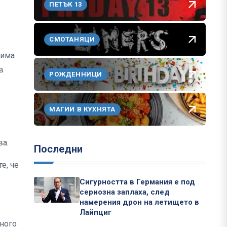
ПЕТЪК 13
СМОТАНЯЦИ
 има
в
РОЖДЕННИЦИ
МАГИИ В КУХНЯТА
ва.
Последни
е, че
Сигурността в Германия е под
сериозна заплаха, след
намерения дрон на летището в
Лайпциг
много