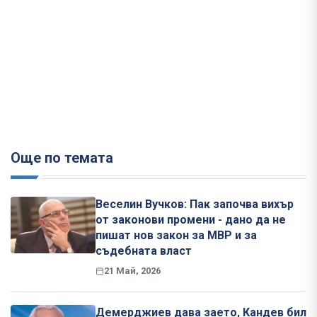
Още по темата
Веселин Вучков: Пак започва вихър
от законови промени - дано да не
пишат нов закон за МВР и за
съдебната власт
21 Май, 2026
Демерджиев дава заето, Кандев бил