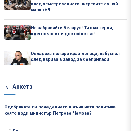
след земетресението, жертвите са най-
малко 69
Не забравяйте Беларус! Тя има герои,
идентичност и достойнство!
Овладяха пожара край Белица, избухнал
след взрива в завод за боеприпаси
Анкета
Одобрявате ли поведението и външната политика,
която води министър Петрова-Чамова?