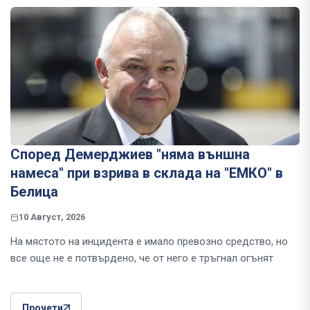
Според Демерджиев "няма външна
намеса" при взрива в склада на "ЕМКО" в
Белица
10 Август, 2026
На мястото на инцидента е имало превозно средство, но
все още не е потвърдено, че от него е тръгнал огънят
Прочети