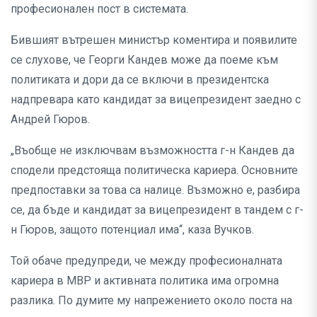
професионален пост в системата.
Бившият вътрешен министър коментира и появилите
се слухове, че Георги Кандев може да поеме към
политиката и дори да се включи в президентска
надпревара като кандидат за вицепрезидент заедно с
Андрей Гюров.
„Въобще не изключвам възможността г-н Кандев да
сподели предстояща политическа кариера. Основните
предпоставки за това са налице. Възможно е, разбира
се, да бъде и кандидат за вицепрезидент в тандем с г-
н Гюров, защото потенциал има“, каза Вучков.
Той обаче предупреди, че между професионалната
кариера в МВР и активната политика има огромна
разлика. По думите му напрежението около поста на