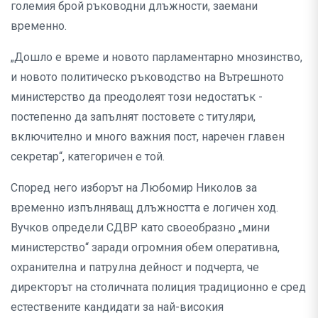
големия брой ръководни длъжности, заемани
временно.
„Дошло е време и новото парламентарно мнозинство,
и новото политическо ръководство на Вътрешното
министерство да преодолеят този недостатък -
постепенно да запълнят постовете с титуляри,
включително и много важния пост, наречен главен
секретар“, категоричен е той.
Според него изборът на Любомир Николов за
временно изпълняващ длъжността е логичен ход.
Вучков определи СДВР като своеобразно „мини
министерство“ заради огромния обем оперативна,
охранителна и патрулна дейност и подчерта, че
директорът на столичната полиция традиционно е сред
естествените кандидати за най-високия