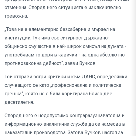
отменена. Според него ситуацията е изключително
тревожна.
„Това не е елементарно безхаберие и мързел на
институции. Тук има със сигурност държавно-
общинско съучастие в най-широк смисъл на думата -
употребявам го дори в кавички - на една абсолютно
противозаконна дейност“, заяви Вучков.
Той отправи остри критики и към ДАНС, определяйки
случващото се като „професионална и политическа
грешка“, която не е била коригирана близо две
десетилетия.
Според него е недопустимо контраразузнавателна и
информационно-аналитична служба да се намесва в
наказателни производства. Затова Вучков настоя за