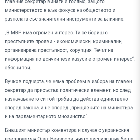
главния секретар винаги е голямо, защото
министерството е във фокуса на обществото и
разполага със значителни инструменти за влияние.
„В МВР има огромен интерес. Ти се бориш с
престъпните прояви - икономически, криминални,
организирана престъпност, корупция. Течът на
информация по всички тези казуси е огромен интерес“,
обясни той.
Вучков подчерта, че няма проблем в избора на главен
секретар да присъства политически елемент, но след
назначаването си той трябва да действа единствено
според закона, а не според „прищявките на министъра
и на парламентарното мнозинство“.
Бившият министър коментира и случая с украинския
предприемач Олег Невзоров, чиято експулсация беше