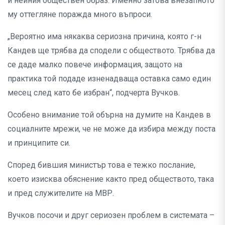
и нейния обществен образ. Именно затова внезапното
му оттегляне поражда много въпроси.
„Вероятно има някаква сериозна причина, която г-н
Кандев ще трябва да сподели с обществото. Трябва да
се даде малко повече информация, защото на
практика той подаде изненадваща оставка само един
месец след като бе избран“, подчерта Вучков.
Особено внимание той обърна на думите на Кандев в
социалните мрежи, че не може да избира между поста
и принципите си.
Според бившия министър това е тежко послание,
което изисква обяснение както пред обществото, така
и пред служителите на МВР.
Вучков посочи и друг сериозен проблем в системата –