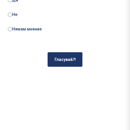
Да
Не
Нямам мнение
Гласувай