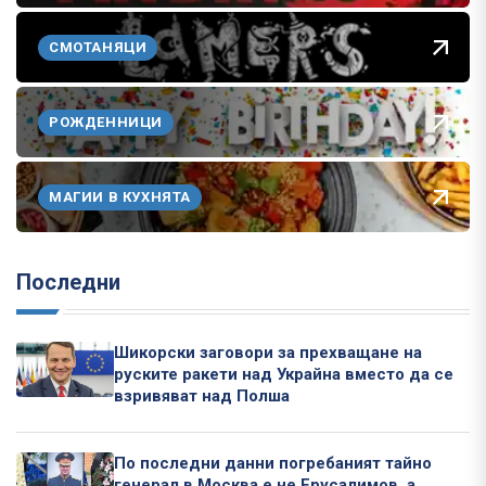
СМОТАНЯЦИ
РОЖДЕННИЦИ
МАГИИ В КУХНЯТА
Последни
Шикорски заговори за прехващане на
руските ракети над Украйна вместо да се
взривяват над Полша
По последни данни погребаният тайно
генерал в Москва е не Ерусалимов, а