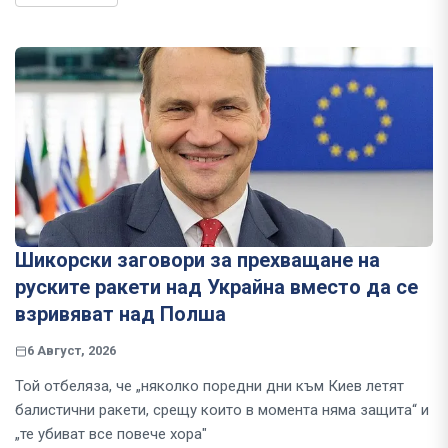
Шикорски заговори за прехващане на
руските ракети над Украйна вместо да се
взривяват над Полша
6 Август, 2026
Той отбеляза, че „няколко поредни дни към Киев летят
балистични ракети, срещу които в момента няма защита“ и
„те убиват все повече хора"