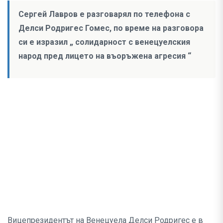
Сергей Лавров е разговарял по телефона с
Делси Родригес Гомес, по време на разговора
си е изразил „ солидарност с венецуелския
народ пред лицето на въоръжена агресия “
Вицепрезидентът на Венецуела Делси Родригес е в