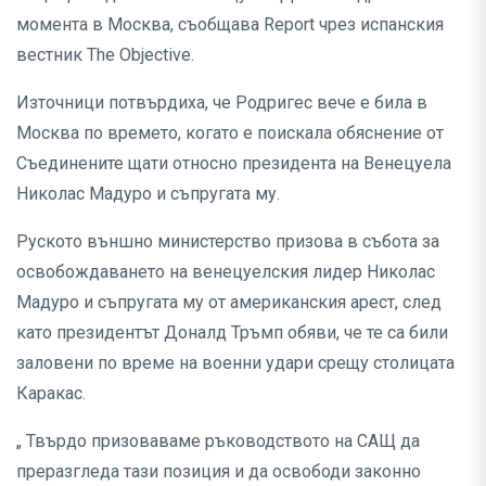
момента в Москва, съобщава Report чрез испанския
вестник The Objective.
Източници потвърдиха, че Родригес вече е била в
Москва по времето, когато е поискала обяснение от
Съединените щати относно президента на Венецуела
Николас Мадуро и съпругата му.
Руското външно министерство призова в събота за
освобождаването на венецуелския лидер Николас
Мадуро и съпругата му от американския арест, след
като президентът Доналд Тръмп обяви, че те са били
заловени по време на военни удари срещу столицата
Каракас.
„ Твърдо призоваваме ръководството на САЩ да
преразгледа тази позиция и да освободи законно