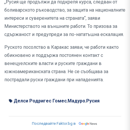
„Русия ще продължи да подкрепя курса, следван от
боливарското ръководство, за защита на националните
интереси и суверенитета на страната“, заяви
Министерството на външните работи. То призова за
сдържаност и предупреди за по-нататъшна ескалация.
Руското посолство в Каракас заяви, че работи както
обикновено и поддържа постоянен контакт с
венецуелските власти и руските граждани в
южноамериканската страна. Не се съобщава за
пострадали руски граждани при нападенията.
Делси Родригес Гомес
Мадуро
Русия
,
,
Последвайте Faktor.bg в