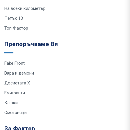
На всеки километър
Петък 13
Топ Фактор
Препоръчваме Ви
Fake Front
Вяра и демони
Досиетата Х
Емигранти
Клюки
Смотаняци
За Фактор