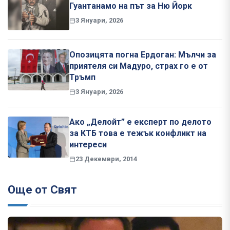
Гуантанамо на път за Ню Йорк
3 Януари, 2026
Опозицята погна Ердоган: Мълчи за
приятеля си Мадуро, страх го е от
Тръмп
3 Януари, 2026
Ако „Делойт” е експерт по делото
за КТБ това е тежък конфликт на
интереси
23 Декември, 2014
Още от Свят