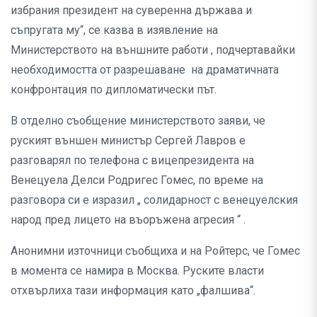
избрания президент на суверенна държава и
съпругата му“, се казва в изявление на
Министерството на външните работи , подчертавайки
необходимостта от разрешаване на драматичната
конфронтация по дипломатически път.
В отделно съобщение министерството заяви, че
руският външен министър Сергей Лавров е
разговарял по телефона с вицепрезидента на
Венецуела Делси Родригес Гомес, по време на
разговора си е изразил „ солидарност с венецуелския
народ пред лицето на въоръжена агресия “ .
Анонимни източници съобщиха и на Ройтерс, че Гомес
в момента се намира в Москва. Руските власти
отхвърлиха тази информация като „фалшива“.