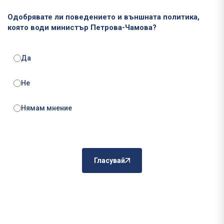
Одобрявате ли поведението и външната политика,
която води министър Петрова-Чамова?
Да
Не
Нямам мнение
Гласувай