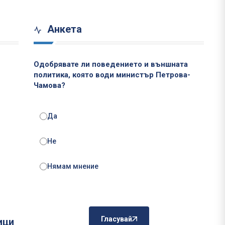
Анкета
Одобрявате ли поведението и външната
политика, която води министър Петрова-
Чамова?
Да
Не
Нямам мнение
Гласувай
ици