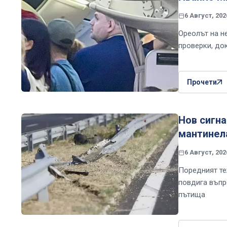
6 Август, 202
Ореолът на н
проверки, до
Прочети
Нов сигна
мантинел
6 Август, 202
Поредният те
повдига въпр
пътища