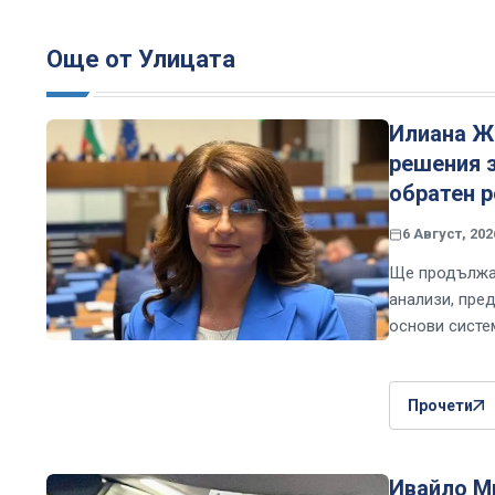
Още от Улицата
Илиана Же
решения з
обратен 
6 Август, 202
Ще продължа 
анализи, пре
основи систе
Прочети
Ивайло Ми