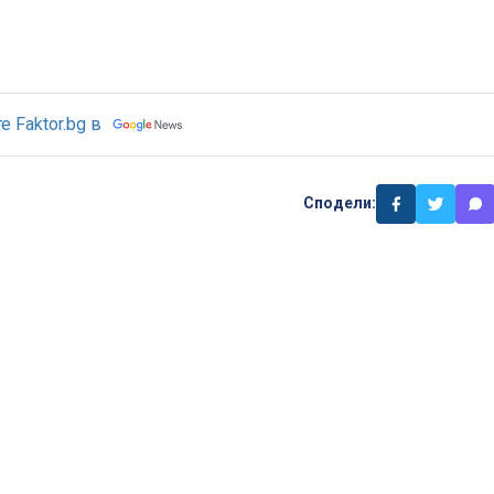
 Faktor.bg в
Сподели: