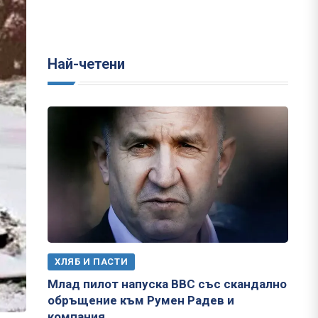
Най-четени
ХЛЯБ И ПАСТИ
Млад пилот напуска ВВС със скандално
обръщение към Румен Радев и
компания