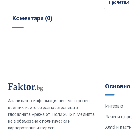
Прочети
Коментари (0)
Основно
Аналитично-информационен електронен
Интервю
вестник, който се разпространява в
глобалната мрежа от 1 юли 2012 г. Медията
Лачени църв
не е обвързана с политически и
Хляб и пасти
корпоративни интереси.