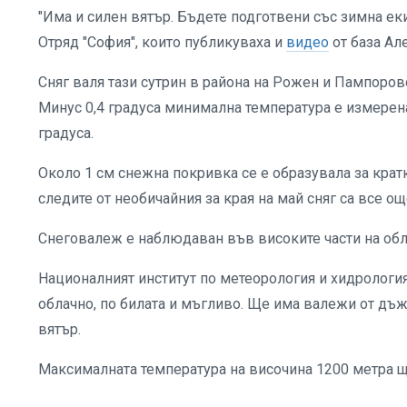
"Има и силен вятър. Бъдете подготвени със зимна ек
Отряд "София", които публикуваха и
видео
от база Ал
Сняг валя тази сутрин в района на Рожен и Пампоров
Минус 0,4 градуса минимална температура е измерен
градуса.
Около 1 см снежна покривка се е образувала за крат
следите от необичайния за края на май сняг са все о
Снеговалеж е наблюдаван във високите части на обл
Националният институт по метеорология и хидрология
облачно, по билата и мъгливо. Ще има валежи от дъж
вятър.
Максималната температура на височина 1200 метра ще 