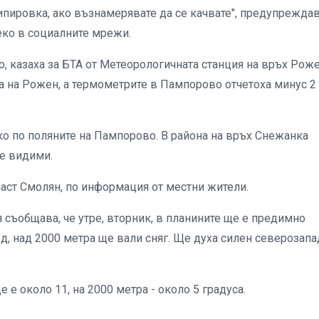
ипировка, ако възнамерявате да се качвате", предупреждав
еко в социалните мрежи.
о, казаха за БТА от Метеорологичната станция на връх Роже
а на Рожен, а термометрите в Пампорово отчетоха минус 2
ко по поляните на Пампорово. В района на връх Снежанка
ще видими.
аст Смолян, по информация от местни жители.
 съобщава, че утре, вторник, в планините ще е предимно
д, над 2000 метра ще вали сняг. Ще духа силен северозап
е около 11, на 2000 метра - около 5 градуса.