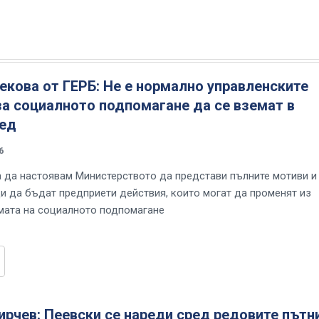
кова от ГЕРБ: Не е нормално управленските
а социалното подпомагане да се вземат в
ред
6
да настоявам Министерството да представи пълните мотиви и
ди да бъдат предприети действия, които могат да променят из
мата на социалното подпомагане
рчев: Пеевски се нареди сред редовите пътн