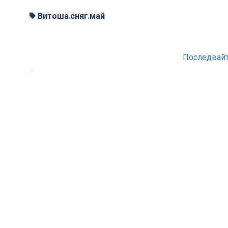
Витоша
сняг
май
,
,
Последвайте