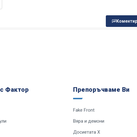
Коментир
 с Фактор
Препоръчваме Ви
Fake Front
ули
Вяра и демони
Досиетата Х