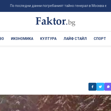
По последни данни погребаният тайно генерал в Москва е не Ерусал
ВО
ИКОНОМИКА
КУЛТУРА
ЛАЙФ СТАЙЛ
СПОРТ