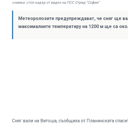
снимка: стоп кадър от видео на ПСС Отряд "София"
Метеоролозите предупреждават, че сняг ще вал
максималните температиру на 1200 м ще са около
Сняг вали на Витоша, съобщиха от Планинската спаси