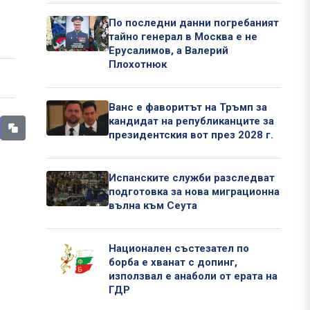
По последни данни погребаният
тайно генерал в Москва е не
Ерусалимов, а Валерий
Плохотнюк
Ванс е фаворитът на Тръмп за
кандидат на републиканците за
президентския вот през 2028 г.
Испанските служби разследват
подготовка за нова миграционна
вълна към Сеута
Национален състезател по
борба е хванат с допинг,
използвал е анаболи от ерата на
ГДР