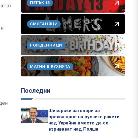
ПЕТЪК 13
ат от
СМОТАНЯЦИ
н.
РОЖДЕННИЦИ
МАГИИ В КУХНЯТА
Последни
аден
Шикорски заговори за
прехващане на руските ракети
над Украйна вместо да се
взривяват над Полша