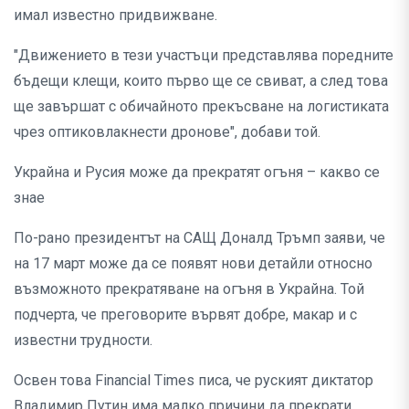
имал известно придвижване.
"Движението в тези участъци представлява поредните
бъдещи клещи, които първо ще се свиват, а след това
ще завършат с обичайното прекъсване на логистиката
чрез оптиковлакнести дронове", добави той.
Украйна и Русия може да прекратят огъня – какво се
знае
По-рано президентът на САЩ Доналд Тръмп заяви, че
на 17 март може да се появят нови детайли относно
възможното прекратяване на огъня в Украйна. Той
подчерта, че преговорите вървят добре, макар и с
известни трудности.
Освен това Financial Times писа, че руският диктатор
Владимир Путин има малко причини да прекрати