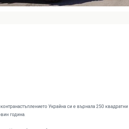
 контранастъплението Украйна си е върнала 250 квадратни
овин година.