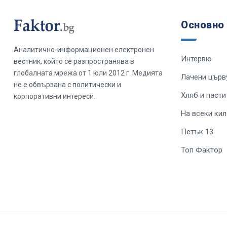
Основно
Аналитично-информационен електронен
Интервю
вестник, който се разпространява в
глобалната мрежа от 1 юли 2012 г. Медията
Лачени църв
не е обвързана с политически и
Хляб и пасти
корпоративни интереси.
На всеки ки
Петък 13
Топ Фактор