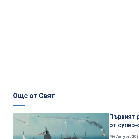
Още от Свят
Първият р
от супер
6 Август, 202