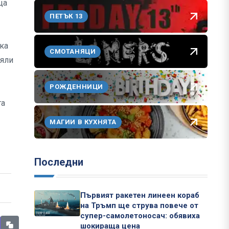
ца
ПЕТЪК 13
ка
СМОТАНЯЦИ
ляли
РОЖДЕННИЦИ
та
МАГИИ В КУХНЯТА
Последни
Първият ракетен линеен кораб
на Тръмп ще струва повече от
супер-самолетоносач: обявиха
шокираща цена