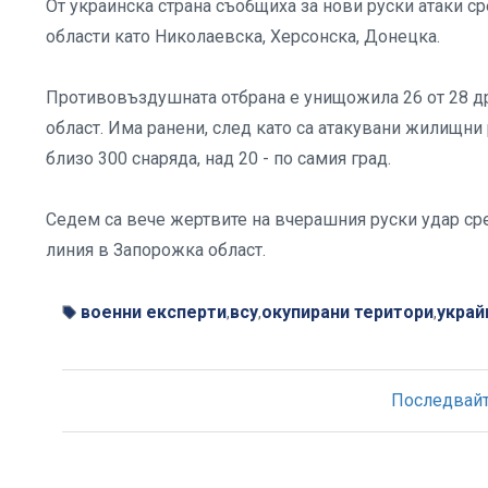
От украинска страна съобщиха за нови руски атаки с
области като Николаевска, Херсонска, Донецка.
Противовъздушната отбрана е унищожила 26 от 28 др
област. Има ранени, след като са атакувани жилищни 
близо 300 снаряда, над 20 - по самия град.
Седем са вече жертвите на вчерашния руски удар ср
линия в Запорожка област.
военни експерти
всу
окупирани територи
украй
,
,
,
Последвайте