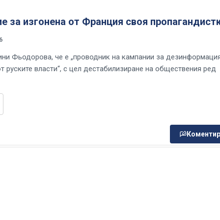
е за изгонена от Франция своя пропагандист
6
ни Фьодорова, че е „проводник на кампании за дезинформация
т руските власти“, с цел дестабилизиране на обществения ред
Коментир