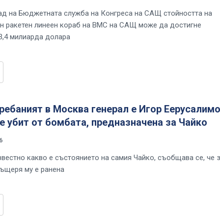
д на Бюджетната служба на Конгреса на САЩ стойността на
н ракетен линеен кораб на ВМС на САЩ може да достигне
3,4 милиарда долара
ребаният в Москва генерал е Игор Еерусалимо
е убит от бомбата, предназначена за Чайко
6
звестно какво е състоянието на самия Чайко, съобщава се, че 
дъщеря му е ранена