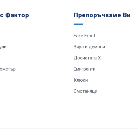
 с Фактор
Препоръчваме Ви
Fake Front
ули
Вяра и демони
Досиетата Х
лометър
Емигранти
Клюки
Смотаняци