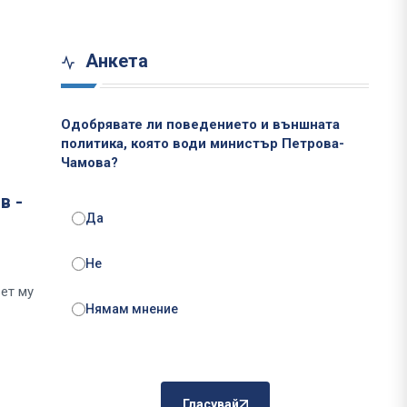
Анкета
Одобрявате ли поведението и външната
политика, която води министър Петрова-
Чамова?
в -
Да
Не
зет му
Нямам мнение
Гласувай