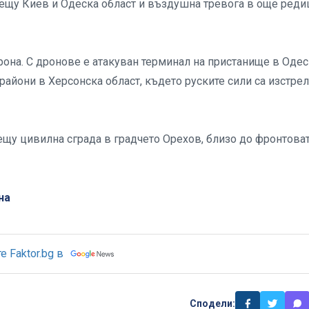
рещу Киев и Одеска област и въздушна тревога в още реди
она. С дронове е атакуван терминал на пристанище в Одес
райони в Херсонска област, където руските сили са изстре
ещу цивилна сграда в градчето Орeхов, близо до фронтова
на
 Faktor.bg в
Сподели: