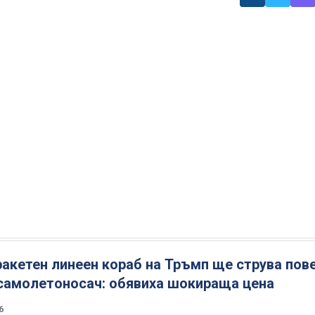
акетен линеен кораб на Тръмп ще струва пов
-самолетоносач: обявиха шокираща цена
6