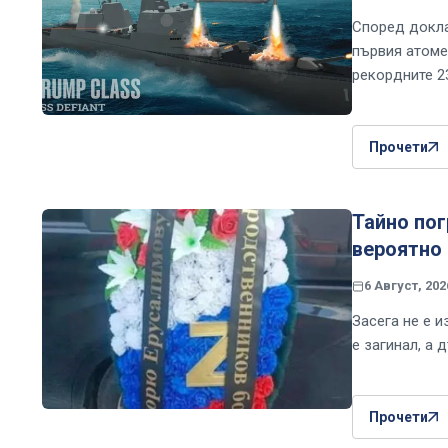
Според докла
първия атоме
рекордните 2
Прочети
Тайно пог
вероятно 
6 Август, 202
Засега не е и
е загинал, а 
Прочети