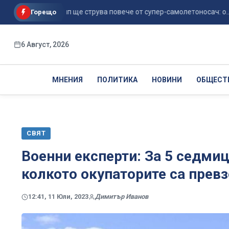
раб на Тръмп ще струва повече от супер-самолетоносач: о...
Горещо
6 Август, 2026
МНЕНИЯ
ПОЛИТИКА
НОВИНИ
ОБЩЕСТ
СВЯТ
Военни експерти: За 5 седмиц
колкото окупаторите са превз
12:41, 11 Юли, 2023
Димитър Иванов