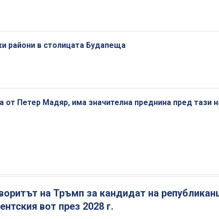
ки райони в столицата Будапеща
 от Петер Мадяр, има значителна преднина пред тази н
воритът на Тръмп за кандидат на републикан
ентския вот през 2028 г.