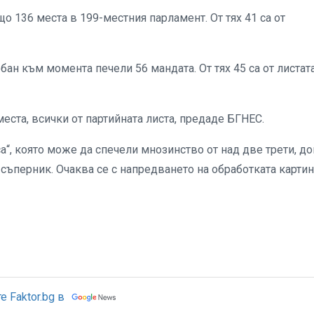
що 136 места в 199-местния парламент. От тях 41 са от
 към момента печели 56 мандата. От тях 45 са от листата
места, всички от партийната листа, предаде БГНЕС.
а“, която може да спечели мнозинство от над две трети, до
ъперник. Очаква се с напредването на обработката картин
 Faktor.bg в