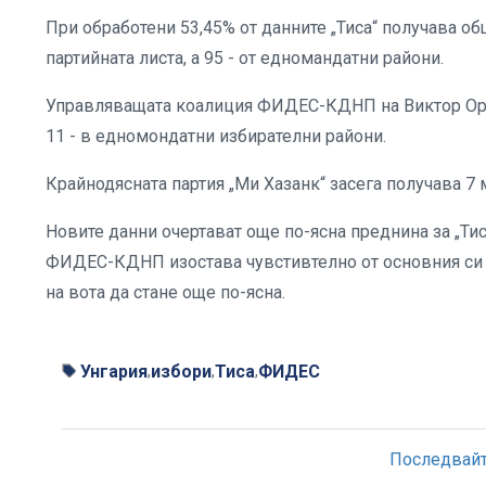
При обработени 53,45% от данните „Тиса“ получава об
партийната листа, а 95 - от едномандатни райони.
Управляващата коалиция ФИДЕС-КДНП на Виктор Орбан
11 - в едномондатни избирателни райони.
Крайнодясната партия „Ми Хазанк“ засега получава 7 
Новите данни очертават още по-ясна преднина за „Тис
ФИДЕС-КДНП изостава чувстивтелно от основния си с
на вота да стане още по-ясна.
Унгария
избори
Тиса
ФИДЕС
,
,
,
Последвайте