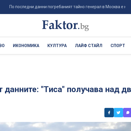
оследни данни погребаният тайно генерал в Москва е не Ерусалимов
ВО
ИКОНОМИКА
КУЛТУРА
ЛАЙФ СТАЙЛ
СПОРТ
т данните: "Тиса" получава над д