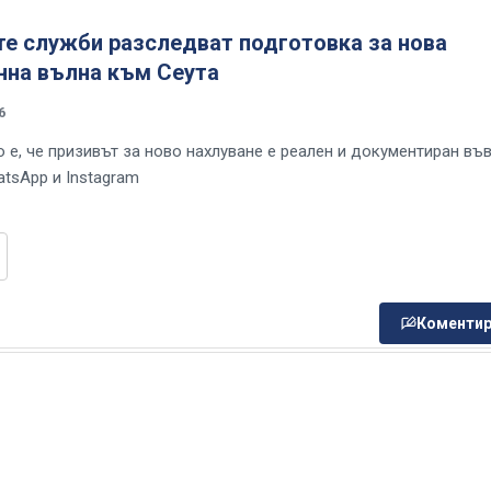
те служби разследват подготовка за нова
нна вълна към Сеута
6
 е, че призивът за ново нахлуване е реален и документиран въ
atsApp и Instagram
Коментир