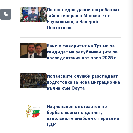
По последни данни погребаният
тайно генерал в Москва е не
Ерусалимов, а Валерий
Плохотнюк
Ванс е фаворитът на Тръмп за
кандидат на републиканците за
президентския вот през 2028 г.
Испанските служби разследват
подготовка за нова миграционна
вълна към Сеута
Национален състезател по
борба е хванат с допинг,
използвал е анаболи от ерата на
ГДР