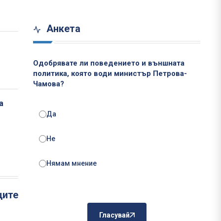
Анкета
Одобрявате ли поведението и външната
политика, която води министър Петрова-
Чамова?
а
Да
Не
Нямам мнение
ците
Гласувай