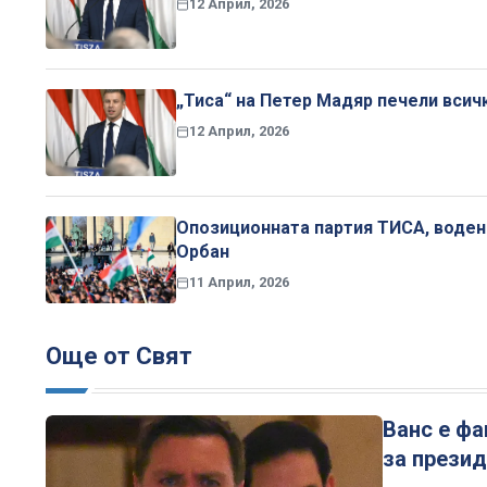
12 Април, 2026
„Тиса“ на Петер Мадяр печели всич
12 Април, 2026
Опозиционната партия ТИСА, водена
Орбан
11 Април, 2026
Още от Свят
Ванс е фа
за презид