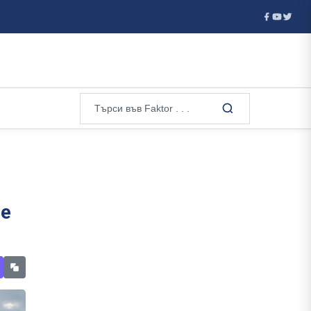
, а Валерий ...
Ванс е фаворитът на Тръмп за кандидат на 
ве