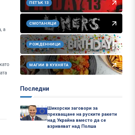
ПЕТЪК 13
СМОТАНЯЦИ
, а
РОЖДЕННИЦИ
като
МАГИИ В КУХНЯТА
ата
Последни
Шикорски заговори за
прехващане на руските ракети
над Украйна вместо да се
взривяват над Полша