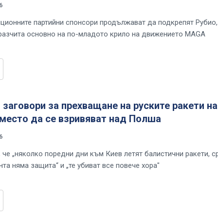
6
иционните партийни спонсори продължават да подкрепят Рубио,
разчита основно на по-младото крило на движението MAGA
заговори за прехващане на руските ракети н
вместо да се взривяват над Полша
6
, че „няколко поредни дни към Киев летят балистични ракети, 
та няма защита“ и „те убиват все повече хора"