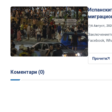
Испански
миграцио
6 Август, 202
Заключението
Facebook, Wh
Прочети
Коментари (0)