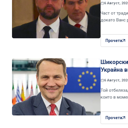
6 Август, 202
Част от трад
докато Ванс 
Прочети
Шикорски 
Украйна 
6 Август, 202
Той отбеляза
които в момен
Прочети