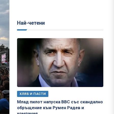
Най-четени
ХЛЯБ И ПАСТИ
Млад пилот напуска ВВС със скандално
обръщение към Румен Радев и
компания