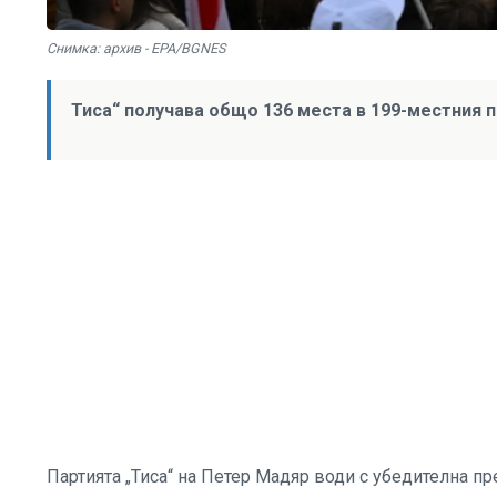
Снимка: архив - EPA/BGNES
Тиса“ получава общо 136 места в 199-местния 
Партията „Тиса“ на Петер Мадяр води с убедителна пр