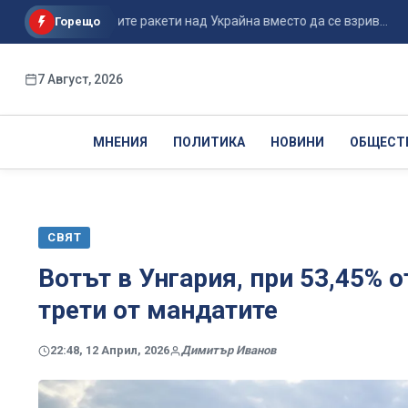
е на руските ракети над Украйна вместо да се взрив...
По п
Горещо
7 Август, 2026
МНЕНИЯ
ПОЛИТИКА
НОВИНИ
ОБЩЕСТ
СВЯТ
Вотът в Унгария, при 53,45% о
трети от мандатите
22:48, 12 Април, 2026
Димитър Иванов